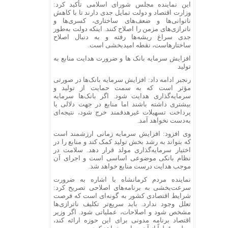
این نماینده مجلس شورای اسلامی تأکید کرد:
وزارت اقتصاد و دولت تمایل جدی دارند تا با کاهش
ناتوانی‌ها و ضعف‌های ساختاری، کسری‌ها و
ناترازی‌های مزمن را اصلاح کنند. اینکه دولت به‌طور
جدی سراغ ریشه‌ها رفته و به دنبال اصلاح
ساختارهاست، نقطه امیدبخشی است.
افزایش سرمایه بانک‌ ها و ضرورت هدایت منابع به
تولید
رنجبر ادامه داد: افزایش سرمایه بانک‌ها در صورتی
مؤثر است که به سمت حمایت از تولید و
سرمایه‌گذاری هدایت شود. اگر بانک‌ها سرمایه
بیشتری داشته باشند اما منابع در جهت دلالی یا
پرداخت تسهیلات غیرهدفمند خرج شود، نتیجه‌ای
به‌دست نخواهد آمد.
وی افزود: افزایش سرمایه زمانی ارزشمند است
که بتواند به رشد بخش تولید کمک کند و منابع را در
اختیار سرمایه‌گذاری مولد قرار دهد. سلامت در
نظام بانکی موضوعی اساسی است و اجرای آن
موجب هدایت درست منابع خواهد شد.
نماینده مردم کرمانشاه با اشاره به ضرورت
سرعت‌بخشی به برنامه‌های اصلاحی تصریح کرد:
شرایط اقتصادی کشور به گونه‌ای است که فرصت
تعلل وجود ندارد. باید سریع‌تر تکلیف ناترازی‌ها
مشخص شود و اصلاحات، عملیاتی شود. اگر وزیر
اقتصاد برنامه مدونی برای این حوزه ارائه کند،