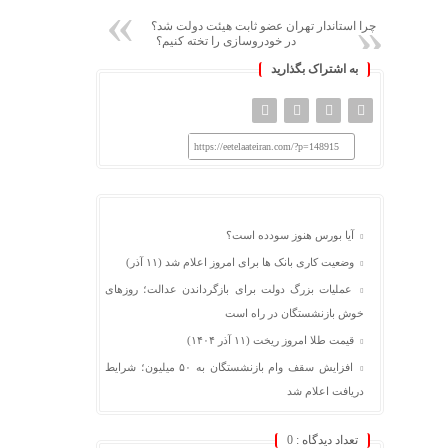
چرا استاندار تهران عضو ثابت هیئت دولت شد؟
در خودروسازی را تخته کنیم؟
به اشتراک بگذارید
https://eetelaateiran.com/?p=148915
آیا بورس هنوز سودده است؟
وضعیت کاری بانک ها برای امروز اعلام شد (۱۱ آذر)
عملیات بزرگ دولت برای بازگرداندن عدالت؛ روزهای
خوش بازنشستگان در راه است
قیمت طلا امروز ریخت (۱۱ آذر ۱۴۰۴)
افزایش سقف وام بازنشستگان به ۵۰ میلیون؛ شرایط
دریافت اعلام شد
تعداد دیدگاه :
0