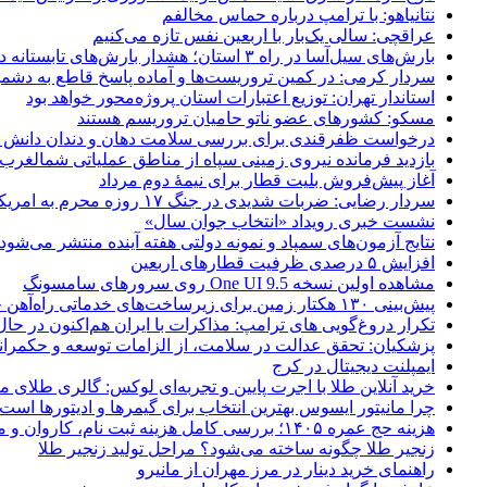
نتانیاهو: با ترامپ درباره حماس مخالفم
عراقچی: سالی یک‌بار با اربعین نفس تازه می‌کنیم
بارش‌های سیل‌آسا در راه ۳ استان؛ هشدار بارش‌های تابستانه در هرمزگان
سردار کرمی: در کمین تروریست‌ها و آماده پاسخ قاطع به دشم
استاندار تهران: توزیع اعتبارات استان پروژه‌محور خواهد بود
مسکو: کشورهای عضو ناتو حامیان تروریسم هستند
درخواست ظفرقندی برای بررسی سلامت دهان و دندان دانش آ
بازدید فرمانده نیروی زمینی سپاه از مناطق عملیاتی شمالغرب
آغاز پیش‌فروش بلیت قطار برای نیمۀ دوم مرداد
سردار رضایی: ضربات شدیدی در جنگ ۱۷ روزه محرم به امریکا وارد کردیم
نشست خبری رویداد «انتخاب جوان سال»
نتایج آزمون‌های سمپاد و نمونه دولتی هفته آینده منتشر می‌شود
افزایش ۵ درصدی ظرفیت قطارهای اربعین
مشاهده اولین نسخه One UI 9.5 روی سرورهای سامسونگ
پیش‌بینی ۱۳۰ هکتار زمین برای زیرساخت‌های خدماتی راه‌آهن چابهار – زاهدان
تکرار دروغ‌گویی های ترامپ: مذاکرات با ایران هم‌اکنون در حا
پزشکیان: تحقق عدالت در سلامت، از الزامات توسعه و حکمرا
ایمپلنت دیجیتال در کرج
خرید آنلاین طلا با اجرت پایین و تجربه‌ای لوکس: گالری طلای م
چرا مانیتور ایسوس بهترین انتخاب برای گیمرها و ادیتورها است
هزینه حج عمره ۱۴۰۵؛ بررسی کامل هزینه ثبت نام، کاروان و مخارج سفر
زنجیر طلا چگونه ساخته می‌شود؟ مراحل تولید زنجیر طلا
راهنمای خرید دینار در مرز مهران از مانیرو