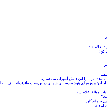
د اعلام شد
است
پروژه‌های هوشمندسازی شهری در بن‌بست ماندند/انحراف از طرح جامع ۱۳۸۶ به کشو
ات مبالغ اعلام شد
ست؟
ی جاماندگان
 انرژی