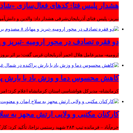
هشدار پلیس فتا: کدهای فعال‌سازی «شاد» ر
تبریز- پلیس فتای آذربایجان‌شرقی هشدار داد: والدین و دانش‌آ
دو فقره تصادف در محور ارومیه -تبریز و مهاباد ۸ مصدوم بر
ارومیه- مدیرعامل هلال احمر آذربایجان غربی گفت: بر اثر بروز دو سانحه 
کاهش محسوس دما و وزش باد با بارش پر
کرمانشاه- مدیرکل هواشناسی استان کرمانشاه اعلام کرد: امرو
کارکنان مکتبی و ولایی ارتش مجهز به سلا
خرم‌آباد – فرمانده تیپ ۲۸۴ شهید رستمی نزاجا، تأکید کرد: کارکنان مکتبی و ولایی ارتش مجهز به سلاح ایمان و معنویت هستند.