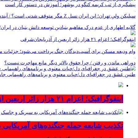
پیشگیری از تب کریمه کنگو در بوشهر؛ آموزش در دستور کار است
سیلیکن ولیِ تهران؛ این ایران نسل Z مگر متوقف شدنی است؟ / آینده ایران را این دانش آموزان می سازند
گلایه اطهاری از عدم درک مفاهیم بنیادین توسعه دانش بنیان در ایران/ پروژه‌
اینفوگرافیک؛ اعزام ۲۱ هزار زائر اربعین از آذربایجان‌شرقی
وام ودیعه مسکن برای آسیب‌دیدگان جنگ پرداخت می‌شود؛ جزئیات مب
دوراهی ماندن و رفتن / چرا حقوق بالاتر دیگر مانع مهاجرت نیست؟
طنین عشق در جغرافیای دل/حیات معنوی و برنامه‌های راهپیمایی جام
اینفوگرافیک؛ اعزام ۲۱ هزار زائر اربعین از آذربایجان‌شرقی
تکذیب شایعه حمله جنگنده‌های آمریکایی