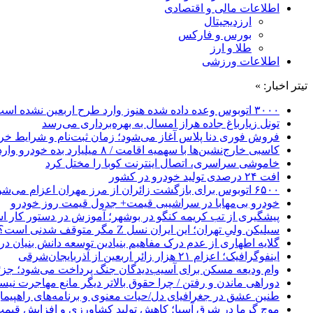
اطلاعات مالی و اقتصادی
ارزدیجیتال
بورس و فارکس
طلا و ارز
اطلاعات ورزشی
تیتر اخبار: »
۳۰۰۰ اتوبوس وعده داده شده هنوز وارد طرح اربعین نشده است
تونل زیارباغ جاده هراز امسال به بهره‌برداری می‌رسد
فروش فوری دنا پلاس آغاز می‌شود؛ زمان ثبت‌نام و شرایط خری
کاسبی خارج‌نشین‌ها با سهمیه اقامت / ۸ میلیارد بده خودرو وارد کن!
خاموشی سراسری، اتصال اینترنت کوبا را مختل کرد
افت ۲۴ درصدی تولید خودرو در کشور
۶۵۰۰ اتوبوس برای بازگشت زائران از مرز مهران اعزام می‌شود
خودرو بی‌مهابا در سراشیبی قیمت+ جدول قیمت روز خودرو
پیشگیری از تب کریمه کنگو در بوشهر؛ آموزش در دستور کار 
سیلیکن ولیِ تهران؛ این ایران نسل Z مگر متوقف شدنی است؟ / آینده ایران را این دانش آموزان می سازند
گلایه اطهاری از عدم درک مفاهیم بنیادین توسعه دانش بنیان در ایران/ 
اینفوگرافیک؛ اعزام ۲۱ هزار زائر اربعین از آذربایجان‌شرقی
وام ودیعه مسکن برای آسیب‌دیدگان جنگ پرداخت می‌شود؛ جزئی
دوراهی ماندن و رفتن / چرا حقوق بالاتر دیگر مانع مهاجرت نی
طنین عشق در جغرافیای دل/حیات معنوی و برنامه‌های راهپیمای
موج گرما در شرق آسیا؛ کاهش تولید کشاورزی و افزایش قیمت