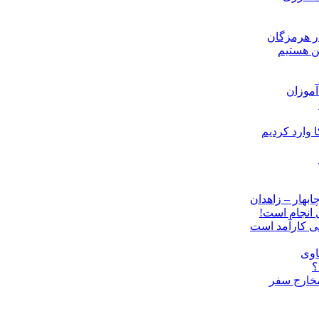
ن هستیم
موزان
ل انجام است!
نی کارآمد است
اوی
؟