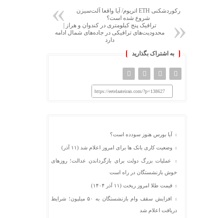
رکوردشکنی ETH اتریوم/ آیا واقعا آلت‌سیزن
شروع شده است؟
ترافیک پنج کیلومتری در کندوان و هراز |
محدودیت‌های ترافیکی در جاده‌های شمال ادامه
دارد
به اشتراک بگذارید
https://eetelaateiran.com/?p=138627
آیا بورس هنوز سودده است؟
وضعیت کاری بانک ها برای امروز اعلام شد (۱۱ آذر)
عملیات بزرگ دولت برای بازگرداندن عدالت؛ روزهای
خوش بازنشستگان در راه است
قیمت طلا امروز ریخت (۱۱ آذر ۱۴۰۴)
افزایش سقف وام بازنشستگان به ۵۰ میلیون؛ شرایط
دریافت اعلام شد