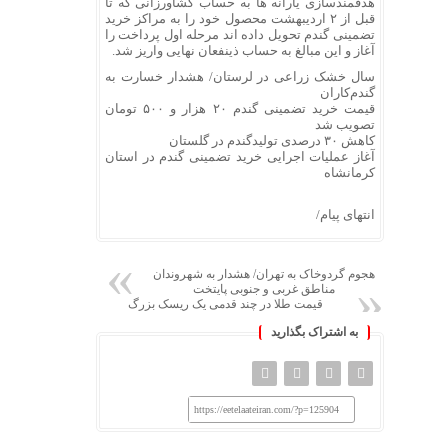
هدفمندسازی یارانه ها به حساب کشاورزانی که تا
قبل از ٢ اردیبهشت محصول خود را به مراکز خرید
تضمینی گندم تحویل داده اند مرحله اول پرداخت را
آغاز و این مبالغ به حساب ذینفعان نهایی واریز شد.
سال خشک زراعی در لرستان/ هشدار خسارت به
گندم‌کاران
قیمت خرید تضمینی گندم ۲۰ هزار و ۵۰۰ تومان
تصویب شد
کاهش ۳۰ درصدی تولیدگندم در گلستان
آغاز عملیات اجرایی خرید تضمینی گندم در استان
کرمانشاه
انتهای پیام/
هجوم گردوخاک به تهران/ هشدار به شهروندان
مناطق غربی و جنوبی پایتخت
قیمت طلا در چند قدمی یک ریسک بزرگ
به اشتراک بگذارید
https://eetelaateiran.com/?p=125904