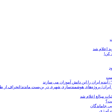
د اعلام شد
است
پروژه‌های هوشمندسازی شهری در بن‌بست ماندند/انحراف از طرح جامع ۱۳۸۶ به کشو
ات مبالغ اعلام شد
ست؟
ی جاماندگان
 انرژی