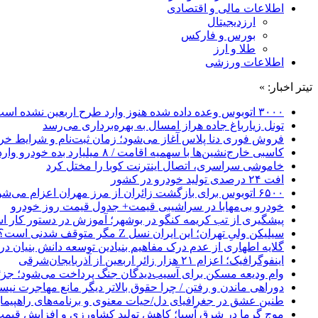
اطلاعات مالی و اقتصادی
ارزدیجیتال
بورس و فارکس
طلا و ارز
اطلاعات ورزشی
تیتر اخبار: »
۳۰۰۰ اتوبوس وعده داده شده هنوز وارد طرح اربعین نشده است
تونل زیارباغ جاده هراز امسال به بهره‌برداری می‌رسد
فروش فوری دنا پلاس آغاز می‌شود؛ زمان ثبت‌نام و شرایط خری
کاسبی خارج‌نشین‌ها با سهمیه اقامت / ۸ میلیارد بده خودرو وارد کن!
خاموشی سراسری، اتصال اینترنت کوبا را مختل کرد
افت ۲۴ درصدی تولید خودرو در کشور
۶۵۰۰ اتوبوس برای بازگشت زائران از مرز مهران اعزام می‌شود
خودرو بی‌مهابا در سراشیبی قیمت+ جدول قیمت روز خودرو
پیشگیری از تب کریمه کنگو در بوشهر؛ آموزش در دستور کار 
سیلیکن ولیِ تهران؛ این ایران نسل Z مگر متوقف شدنی است؟ / آینده ایران را این دانش آموزان می سازند
گلایه اطهاری از عدم درک مفاهیم بنیادین توسعه دانش بنیان در ایران/ 
اینفوگرافیک؛ اعزام ۲۱ هزار زائر اربعین از آذربایجان‌شرقی
وام ودیعه مسکن برای آسیب‌دیدگان جنگ پرداخت می‌شود؛ جزئی
دوراهی ماندن و رفتن / چرا حقوق بالاتر دیگر مانع مهاجرت نی
طنین عشق در جغرافیای دل/حیات معنوی و برنامه‌های راهپیمای
موج گرما در شرق آسیا؛ کاهش تولید کشاورزی و افزایش قیمت