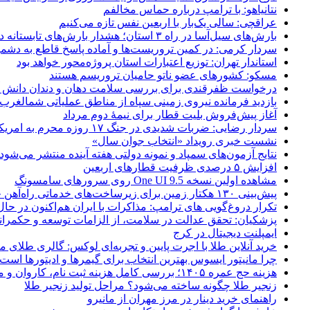
نتانیاهو: با ترامپ درباره حماس مخالفم
عراقچی: سالی یک‌بار با اربعین نفس تازه می‌کنیم
بارش‌های سیل‌آسا در راه ۳ استان؛ هشدار بارش‌های تابستانه در هرمزگان
سردار کرمی: در کمین تروریست‌ها و آماده پاسخ قاطع به دشم
استاندار تهران: توزیع اعتبارات استان پروژه‌محور خواهد بود
مسکو: کشورهای عضو ناتو حامیان تروریسم هستند
درخواست ظفرقندی برای بررسی سلامت دهان و دندان دانش آ
بازدید فرمانده نیروی زمینی سپاه از مناطق عملیاتی شمالغرب
آغاز پیش‌فروش بلیت قطار برای نیمۀ دوم مرداد
سردار رضایی: ضربات شدیدی در جنگ ۱۷ روزه محرم به امریکا وارد کردیم
نشست خبری رویداد «انتخاب جوان سال»
نتایج آزمون‌های سمپاد و نمونه دولتی هفته آینده منتشر می‌شود
افزایش ۵ درصدی ظرفیت قطارهای اربعین
مشاهده اولین نسخه One UI 9.5 روی سرورهای سامسونگ
پیش‌بینی ۱۳۰ هکتار زمین برای زیرساخت‌های خدماتی راه‌آهن چابهار – زاهدان
تکرار دروغ‌گویی های ترامپ: مذاکرات با ایران هم‌اکنون در حا
پزشکیان: تحقق عدالت در سلامت، از الزامات توسعه و حکمرا
ایمپلنت دیجیتال در کرج
خرید آنلاین طلا با اجرت پایین و تجربه‌ای لوکس: گالری طلای م
چرا مانیتور ایسوس بهترین انتخاب برای گیمرها و ادیتورها است
هزینه حج عمره ۱۴۰۵؛ بررسی کامل هزینه ثبت نام، کاروان و مخارج سفر
زنجیر طلا چگونه ساخته می‌شود؟ مراحل تولید زنجیر طلا
راهنمای خرید دینار در مرز مهران از مانیرو