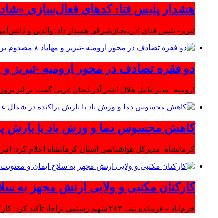
هشدار پلیس فتا: کدهای فعال‌سازی «شاد» ر
تبریز- پلیس فتای آذربایجان‌شرقی هشدار داد: والدین و دانش‌آ
دو فقره تصادف در محور ارومیه -تبریز و مهاباد ۸ مصدوم بر
ارومیه- مدیرعامل هلال احمر آذربایجان غربی گفت: بر اثر بروز دو سانحه 
کاهش محسوس دما و وزش باد با بارش پر
کرمانشاه- مدیرکل هواشناسی استان کرمانشاه اعلام کرد: امرو
کارکنان مکتبی و ولایی ارتش مجهز به سلا
خرم‌آباد – فرمانده تیپ ۲۸۴ شهید رستمی نزاجا، تأکید کرد: کارکنان مکتبی و ولایی ارتش مجهز به سلاح ایمان و معنویت هستند.