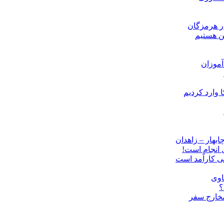
ن هستیم
موزان
ل انجام است!
نی کارآمد است
اوی
؟