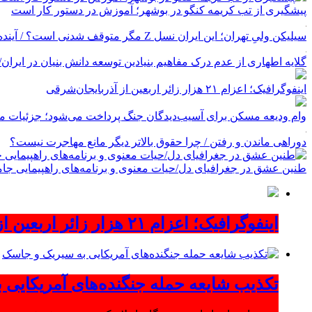
پیشگیری از تب کریمه کنگو در بوشهر؛ آموزش در دستور کار است
سیلیکن ولیِ تهران؛ این ایران نسل Z مگر متوقف شدنی است؟ / آینده ایران را این دانش آموزان می سازند
گلایه اطهاری از عدم درک مفاهیم بنیادین توسعه دانش بنیان در ایران/ پروژه‌
اینفوگرافیک؛ اعزام ۲۱ هزار زائر اربعین از آذربایجان‌شرقی
وام ودیعه مسکن برای آسیب‌دیدگان جنگ پرداخت می‌شود؛ جزئیات مب
دوراهی ماندن و رفتن / چرا حقوق بالاتر دیگر مانع مهاجرت نیست؟
طنین عشق در جغرافیای دل/حیات معنوی و برنامه‌های راهپیمایی جام
اینفوگرافیک؛ اعزام ۲۱ هزار زائر اربعین از آذربایجان‌شرقی
تکذیب شایعه حمله جنگنده‌های آمریکایی