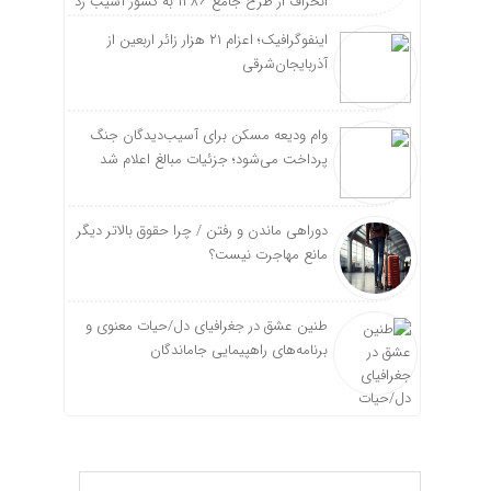
انحراف از طرح جامع ۱۳۸۶ به کشور آسیب زد
اینفوگرافیک؛ اعزام ۲۱ هزار زائر اربعین از
آذربایجان‌شرقی
وام ودیعه مسکن برای آسیب‌دیدگان جنگ
پرداخت می‌شود؛ جزئیات مبالغ اعلام شد
دوراهی ماندن و رفتن / چرا حقوق بالاتر دیگر
مانع مهاجرت نیست؟
طنین عشق در جغرافیای دل/حیات معنوی و
برنامه‌های راهپیمایی جاماندگان