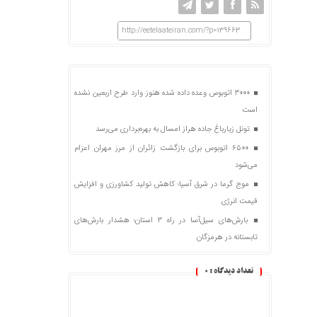
http://eetelaateiran.com/?p=139663
۳۰۰۰ اتوبوس وعده داده شده هنوز وارد طرح اربعین نشده
است
تونل زیارباغ جاده هراز امسال به بهره‌برداری می‌رسد
۶۵۰۰ اتوبوس برای بازگشت زائران از مرز مهران اعزام
می‌شود
موج گرما در شرق آسیا؛ کاهش تولید کشاورزی و افزایش
قیمت انرژی
بارش‌های سیل‌آسا در راه ۳ استان؛ هشدار بارش‌های
تابستانه در هرمزگان
تعداد دیدگاه :
0