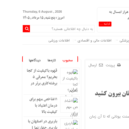
هراز امسال به
Thursday, 6 August , 2026
د
امروز : پنج شنبه, ۱۵ مرداد , ۱۴۰۵
ادامه ...
پزشکی
اطلاعات مالی و اقتصادی
اطلاعات ورزشی
محبوب
تازه‌ها
دیدگاهها
پرینت
ارسال
قهوه باکیفیت از کجا
بخریم؟ معرفی ۵
برشته‌کاری برتر در
ایران
نان بیرون کشید
۱۱شاخص مهم برای
درمان اعتیاد با
کیفیت بالا
ت یونانی که تا آن زمان
باربری در اصفهان با
باربری جهان‌نما |