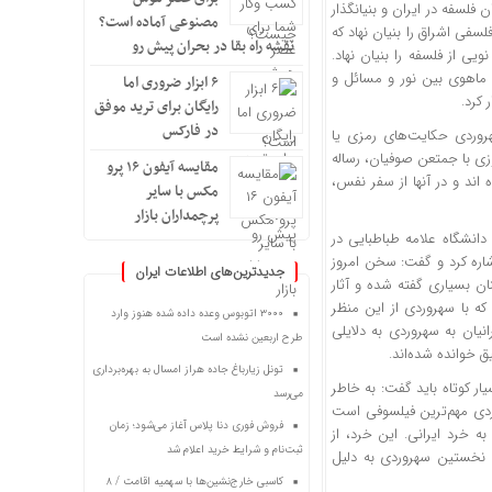
ان
فلسفه در ایران و بنیانگذار
مصنوعی آماده است؟
ه تخمین زده می‌شود ۳۸ سال بوده مکتب فلسفی اشراق را بنیان نهاد که
نقشه راه بقا در بحران پیش رو
ی از فلسفه را بنیان نهاد.
ماهوی بین نور و مسائل و
۶ ابزار ضروری اما
 کرد.
رایگان برای ترید موفق
در فارکس
سهروردی حکایت‌های رمزی یا
زی با
جمتعن
صوفیان، رساله
مقایسه آیفون ۱۶ پرو
ه
اند
و در آنها از سفر نفس،
مکس با سایر
پرچمداران بازار
انشگاه علامه طباطبایی در
شاره کرد و گفت: سخن امروز
جدیدترین‌های اطلاعات ایران
ن بسیاری گفته شده و آثار
که با سهروردی از این منظر
۳۰۰۰ اتوبوس وعده داده شده هنوز وارد
یان به سهروردی به دلایلی
طرح اربعین نشده است
ق خوانده شده‌اند.
تونل زیارباغ جاده هراز امسال به بهره‌برداری
ر کوتاه باید گفت: به خاطر
می‌رسد
ردی مهم‌ترین فیلسوفی است
فروش فوری دنا پلاس آغاز می‌شود؛ زمان
به خرد ایرانی. این خرد، از
ثبت‌نام و شرایط خرید اعلام شد
نخستین سهروردی به دلیل
کاسبی خارج‌نشین‌ها با سهمیه اقامت / ۸