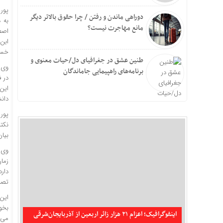
پور
دوراهی ماندن و رفتن / چرا حقوق بالاتر دیگر
به 
مانع مهاجرت نیست؟
اصط
ابن
خسر
طنین عشق در جغرافیای دل/حیات معنوی و
وی ت
برنامه‌های راهپیمایی جاماندگان
در ف
این
دان
پور 
نکته
بیان
وی 
زما
دار
تصو
این 
تکذیب شایعه حمله جنگنده‌های آمریکایی به سیریک و
بخوا
جاسک
اینفوگرافیک؛ اعزام ۲۱ هزار زائر اربعین از آذربایجان‌شرقی
می‌خ