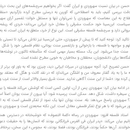
 حسن در بیان نسبت سهروردی و ایران گفت: اگر بخواهیم سرچشمه‌های این بحث درباره
دقت بررسی کنیم، باید به اصطلاحی که
کوربن
به درستی مطرح کرده بازگردیم: «منظوم
لاح به این معناست که سهروردی را نمی‌توان تنها و مستقل خواند؛ تفسیر آرای سهرور
‌سیناست. ابن‌سینا خود حکمت مشرقی را معادل خرد ایرانی می‌داند؛
خردی
که ریشه 
وانی دارد و سرچشمه فلسفه مشرقی است. این نوع از خرد، متعلق به ایران است، نه به
اکید کرد: توجه کنید که تا پیش از سهروردی، حتی ابن‌سینا نیز تلاش می‌کرد تا نسبتی با
هم و مواجهه با فلسفه، با بازخوانی و بازتفسیر سنت یونانی، نظام فلسفی خود را شکل می‌
 سنت جدا می‌شود. این یک مسئله بسیار مهمی است که متأسفانه تاکنون در نوشته‌ها،
شگاه‌ها برای دانشجویان، محققان و مخاطبان به خوبی مطرح نشده است.
حسن تصریح کرد: آنچه سهروردی در میراث ایرانی دید، چیزی بود که به باور او، برتر ا
 ما را به یاد گفتار معروف من و
اشلگن
می‌اندازد که در نقد
کانت
و
هگل
که معتقد بود
 کرده بود: «شما از این سنت آگاهی ندارید. سنت شرق بسیار والاتر است از سنت غرب و 
در ادامه بیان کرد: سهروردی پس از آن، اولین کسی است که کوشش می‌کند فلسفه را بیر
ن سیطره داشت، شکل دهد. ممکن است پرسیده شود: آیا بیرون از سنت یونان اصلاً ام
د؟ سهروردی پاسخ می‌دهد: بله. سنت یونان تنها یک نمود از تفکر فلسفی است که به ا
ر می‌شود که با هر نوع تفکر فلسفی معادل است. این نکته سه‌بعدی است و سهروردی به 
استاد فلسفه افزود: سهروردی در رساله «
کلمة
التصوف
» که خوشبختانه در دسترس همه 
نیم بیان می‌کند: «پدر ایران
فی
الفرس
فرزانگانی بودند که انسان‌ها را به حقیقت دعو
واندند. آن‌ها حکماً بودند، فرزانگان بودند، فضلا بودند، نه
مجوس.
» این سخن، برخلاف 