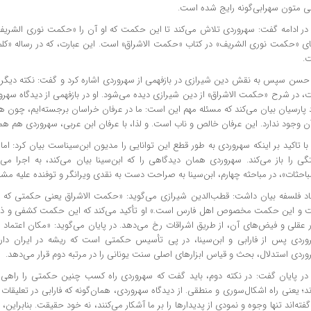
ی متون سهرابی‌گونه رایج شده است.
در ادامه گفت: سهروردی تلاش می‌کند تا این حکمت که او آن را «حکمت نوری
الشریف
ای «حکمت نوری
الشریف
» در کتاب «حکمت
الاشراق
» است. این عبارت، که در رساله «
کلم
.
 حسن سپس به نقش دین شیرازی در بازفهمی از سهروردی اشاره کرد و گفت: نکته دیگ
، در شرح «حکمت
الاشراق
» از دین شیرازی دیده می‌شود. او در بازفهمی از دیدگاه سه
 پارسیان بیان می‌کند که مسئله مهم این است: ما در عرفان خراسان برجسته‌ایم، چون 
ن وجود ندارد. این عرفان خالص و ناب است. و لذا، با عرفان
ابن
عربی، سهروردی هم همی
ا تاکید بر اینکه سهروردی به طور قطع این توانایی را مدیون ابن‌سیناست بیان کرد: اما
گی را باز می‌کند. سهروردی همان دیدگاهی را که ابن‌سینا بیان می‌کند، به اجرا می‌
باحثات
»، در مباحثه چهارم، ابن‌سینا به صراحت دست به نقدی ویرانگر و توفنده علیه
مشای
اد فلسفه بیان داشت: قطب‌الدین شیرازی می‌گوید: «حکمت
الاشراق
یعنی حکمتی که م
 و این حکمت مخصوص اهل فارس است.» او تأکید می‌کند که این حکمت کشفی و ذوق
ر عقلی و فیض‌های آن، از طریق اشراقات رخ می‌دهد. در پایان می‌گوید: «مکان اعتماد 
وردی پس از فارابی و ابن‌سینا، در پی تأسیس حکمتی است که ریشه در ایران دار
ردی استدلال، بحث و قیاس ابزارهای اصلی سنت یونانی را در مرتبه دوم قرار می‌دهد.
در پایان گفت: در نکته دوم، باید گفت که سهروردی راه کسب چنین حکمتی را راهی نم
د؛ یعنی راه اشکال‌سوری و منطقی. از دیدگاه سهروردی، همان‌گونه که فارابی در تعلیقات و
گفته‌اند تنها وجوه و نمودی از پدیدارها را بر ما آشکار می‌کنند، نه خود حقیقت. بنابراین