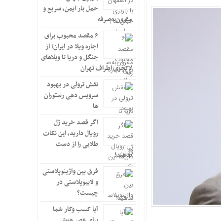
حمل بار ایمن، سریع و
مقرون‌به‌صرفه
۶ مقصد محبوب برای
اجاره ویلا در ایران؛ از
جنگل و دریا تا ویلاهای
لاکچری اطراف تهران
نقش ترولی در بهبود
سرویس دهی رستوران
ها
اگر قصد خرید ژل
رویال دارید، این نکات
طلایی را از دست
ندهید!
فرق بین واژینوپلاستی
و لابیوپلاستی در
چیست؟
آیا کسب وکار شما
برای عصر هوش