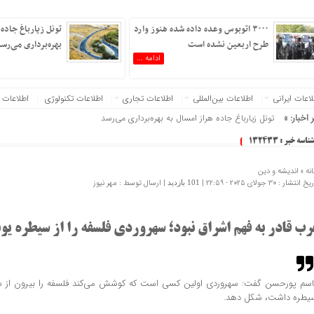
۳۰۰۰ اتوبوس وعده داده شده هنوز وارد
تونل زیارباغ جاده 
طرح اربعین نشده است
بهره‌برداری می‌رس
ادامه ...
عات‌ ‎ایرانی
اطلاعات بین‌المللی
اطلاعات تجاری
اطلاعات تکنولوژی
اطلاعات 
ت خود را به‌روز کنید :.
 اخبار: »
تونل زیارباغ جاده هراز امسال به بهره‌برداری می‌رسد
شناسه خبر : 132433
نه »
اندیشه و دین
 انتشار : 30 جولای 2025 - 22:59 |
| ارسال توسط :
مهر نیوز
101 بازدید
رب قادر به فهم اشراق نبود؛ سهروردی فلسفه را از سیطره یو
اسم پورحسن گفت: سهروردی اولین کسی است که کوشش می‌کند فلسفه را بیرون از سن
یطره داشت، شکل دهد.