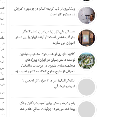
به 
پیشگیری از تب کریمه کنگو در بوشهر؛ آموزش
خاس
در دستور کار است
اند
حقای
سیلیکن ولیِ تهران؛ این ایران نسل Z مگر
متوقف شدنی است؟ / آینده ایران را این دانش
داست
آموزان می سازند
فی
مرا
گلایه اطهاری از عدم درک مفاهیم بنیادین
به 
توسعه دانش بنیان در ایران/ پروژه‌های
گفت
هوشمندسازی شهری در بن‌بست ماندند/
من 
انحراف از طرح جامع ۱۳۸۶ به کشور آسیب زد
زیا
همذ
اینفوگرافیک؛ اعزام ۲۱ هزار زائر اربعین از
قوی‌
آذربایجان‌شرقی
وی 
نسب
وام ودیعه مسکن برای آسیب‌دیدگان جنگ
که پ
پرداخت می‌شود؛ جزئیات مبالغ اعلام شد
دید
نسبت