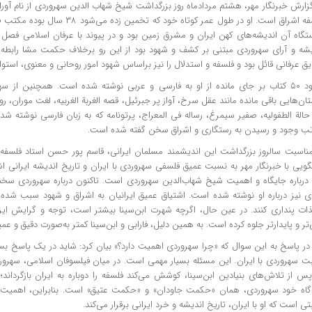
گزارش خبرنگار مهر، هشتم مردادماه روز بزرگداشت شیخ شهاب
الدین
سهروردی از نام
آور
فلسفه اشراق است. او در طول عمر کوتاه خود ک
تگاه آن اندیشه‌های کهن ایران و مشرق زمین بود و در پیوند با عرفان اسلامی فصل نوی
یشه و آرای سهروردی مبتنی بر کشف و شهود بود از این رو برخلاف حکمت
مشا
رابطه 
ق عرفانی قائل بود و فلسفه و استدلال را نیز
براساس
شهود امور روحانی و معنوی، استوار
حدود ۵۰ کتاب بر جای مانده از او به فارسی و عربی نوشته شده است. همچنین از 
ان‌هایی باقی مانده مانند عقل سرخ، آواز پر جبرئیل، قصه
الغربة
الغربیه
، لغت موران، رو
حالة
الطفولیه
،
صفیر
سیمرغ، رساله
فی
المعراج
،
پرتونامه
که به زبان فارسی نوشته شد
تب وجود و رسیدن به رستگاری و اشراق سخن گفته شده است.
مناسبت سالروز بزرگداشت این اندیشمند مسلمان ایرانی، قاسم پور حسن استاد فلسفه د
گویی با خبرنگار مهر به نسبت عمیق فلسفی سهروردی با ایران و تاریخ اندیشه ایرانی ا
درباره جایگاه و اهمیت شیخ شهاب‌الدین سهروردی است. تاکنون درباره سهروردی سخنا
دی نیز درباره او نوشته شده است. اشتیاق عمیق ایرانیان به اشراق و شهود سبب شده 
ات
پنداری کنند. در عین حال، اگرچه شهرت ابن‌سینا بیشتر است، توجه و گرایش ایران
تر و پایدارتر جلوه کرده است. به همین دلیل، فارابی و ابن‌سینا کمتر به‌صورت دقیق و عمی
در پاسخ به این سوال که «چرا سهروردی اهمیت دارد؟» بیان کرد: شاید در یک پاسخ بسیا
ت سهروردی با ایران. این مسئله بسیار مهمی است. در میان فیلسوفان اسلامی، سهرو
س از تلاش‌های بنیادین ابن‌سینا، کوشش می‌کند فلسفه را دوباره به ایران بازگرداند؛ 
گاه خود سهروردی، همان «حکمت جاودان» و «حکمت عتیق» است. بنابراین، اهمیت 
ی است که او با ایران، تاریخ اندیشه و خرد ایرانی برقرار می‌کند.