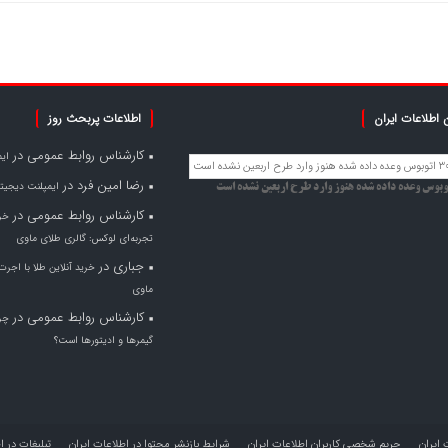
 اطلاعات ایران
اطلاعات پربحث روز
کارشناس روابط عمومی
در
ای
رضا امین فرد
در
ایمپلنت دیجیتا
کارشناس روابط عمومی
در
خری
تجربه‌ای لوکس: گالری طلای ماوی
جباری
در
خرید آنلاین طلا با اجرت
ماوی
کارشناس روابط عمومی
در
چر
گیمرها و ادیتورها است؟
 ایران
حریم شخصی کاربران اطلاعات ایران
شرایط بازنشر محتوا در اطلاعات ایران
تبلیغات در ا