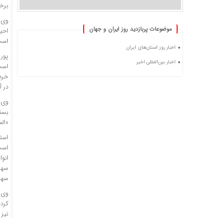
برخ
وی 
موضوعات پربازدید روز ایران و جهان
احی
است
اخبار روز استان‌های ایران
پور
اخبار بین‌المللی اخیر
است
خرد
در آ
وی ب
بست
«
الم
است
است
انوا
سهر
سهرو
وی 
کردن
نیز 