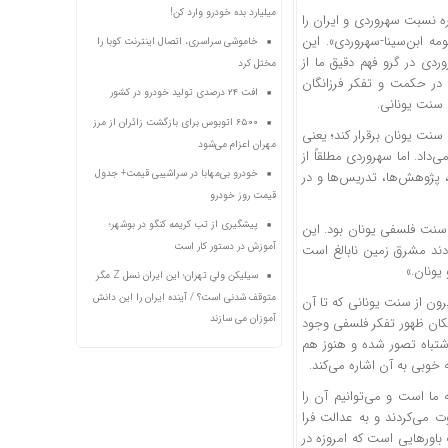
میلیارد بده خودرو وارد کن!
 نسبت سهروردی و ایران را
ه ابن‌سینا-سهروردی». این
خاموشی سراسری، اتصال اینترنت کوبا را
دی در گرو فهم دقیق ما از
مختل کرد
در حکمت و تفکر فرزانگان
افت ۲۴ درصدی تولید خودرو در کشور
 سنت یونانی.
۶۵۰۰ اتوبوس برای بازگشت زائران از مرز
 سنت یونان برقرار کند؛ یعنی
مهران اعزام می‌شود
داد. اما سهروردی مطلقاً از
خودرو بی‌مهابا در سراشیبی قیمت+ جدول
 پژوهش‌ها، تدریس‌ها و در
قیمت روز خودرو
پیشگیری از تب کریمه کنگو در بوشهر؛
ز سنت فلسفی یونان بود. این
آموزش در دستور کار است
ند مشرق زمین نابالغ است
یونان.»
سیلیکن ولیِ تهران؛ این ایران نسل Z مگر
متوقف شدنی است؟ / آینده ایران را این دانش
ون از سنت یونانی که تا آن
آموزان می سازند
کان ظهور تفکر فلسفی وجود
شتباه تصور شده و هنوز هم
خوبی به آن اشاره می‌کند.
ما است و می‌توانیم آن را
ت می‌کردند و به عدالت فرا
باورهایی است که امروزه در