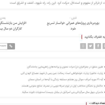
از فراتر از مفهوم و استدلال حرکت کرد. این راه، راه شهود، کشف و اشراق است.
قبلی :
بعدی 
بهره‌برداری پروژه‌های عمرانی خوانسار تسریع
افزایش سن بازنشستگی 
شود
کارگران دو سال بیش
به اشتراک بگذارید
132433
طنین عشق در جغرافیای دل/حیات معنوی و برنامه‌های راهپیمایی جاماندگان
زیارت عاشورا زیارت خونخواهی است؛ رسالت عین پس از شهید مصباح الهدی کنی
آیه ۳۱ سوره اعراف؛ سوال روز هشتم مسابقه زندگی با آیه‌ها در استان سمنان
حاکمان و نخبگان مخاطب اول در لزوم صرفه‌جویی در مصرف منابع عمومی هستند
ماجرای چهل سال سرگردانی بنی اسرائیل در بیابان چیست/محتویات تابوت سکینه
تعداد دیدگاه :
0