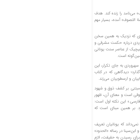
» می‌نامد را زنده کند. هدف
ة
التصوف
» آمده، بسیار مهم
ری که نزدیک به همین سخن
روردی درباره حکمت مشرقی و
هیچیک از عناصر سنت یونانی
ن‌گونه است.
 سهروردی به جای تکرار، این
گذارد؛ دیدگاهی که در کتاب
یان
و ارسطوییان می‌زند.
بتنی بر کشف ذوق و شهود
ی است و معنای آن، ظهور
فارسی.» این نکته اول است:
د. بر همین مبنای است که
ی‌داند که یونانیان تعریف
 ابن‌سینا در رساله «
الحدود
»
، برای رسیدن به حقیقت، لازم