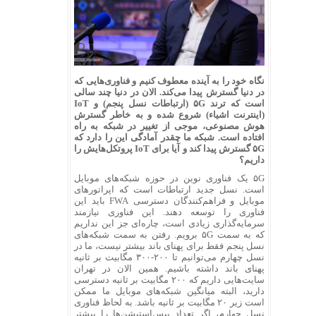
نگاه خود را به آینده معطوف کنیم و فناوری‌هایی که
در دنیا گسترش پیدا می‌کند. الان در دنیا چند سالی
است که ترند ۵G (ارتباطات نسل پنجم) و IoT
(اینترنت اشیاء) شروع شده و به خاطر گسترش
هوش مصنوعی، موجی از تغییر در شبکه به راه
افتاده است. شبکه ما چقدر آمادگی این را دارد که
۵G گسترش پیدا کند و آیا برای IoT پروتکل‌هایش را
داریم؟
۵G یک فناوری نوین در حوزه شبکه‌های موبایل
است. نسل جدید ارتباطات است که اپراتورهای
موبایل و فراهم‌کنندگان دسترسی FWA باید این
فناوری را توسعه دهند. این فناوری نیازمند
سرمایه‌گذاری زیادی است، چاره‌ای جز این نداریم
که به سمت ۵G برویم. رفتن به سمت شبکه‌های
نسل پنجم فقط برای پهنای باند بیشتر نیست، ما در
نسل چهارم می‌توانیم تا ۲۰۰-۳۰۰ مگابیت بر ثانیه
پهنای باند داشته باشیم. همین الان در تهران
سایت‌هایی داریم که ۲۰۰ مگابیت بر ثانیه دسترسی
دارید، البته میانگین شبکه‌های موبایل ما ممکن
است زیر ۲۰ مگابیت بر ثانیه باشد. به لحاظ فناوری
نسل چهارم، اگر تعداد بیس‌استیشن‌ها را بیشتر