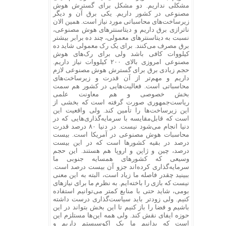
مشکلی نداریم. دو مشکل برای گسترش هوش
مصنوعی در کشور داریم. یکی برق آن و دیگر
زیرساخت‌های محاسباتی مورد نیاز است. همین الان
ناترازی برق داریم و دیتاسنترهای هوش مصنوعی،
نسبت به دیتاسنترهای معمولی، چند ده برابر بیشتر
برق مصرف می‌کنند. برای یک رک معمولی شاید ده
کیلووات کافی باشد ولی برای رک‌های هوش
مصنوعی امروزی بالای ۲۰۰ کیلووات نیاز داریم.
حجم زیادی برق برای گسترش هوش مصنوعی لازم
داریم و مهم‌تر از آن قدرت و زیرساخت‌های
محاسباتی است. فعالیت‌هایی در کشور هم سمت
بخش خصوصی و هم معاونت علمی
ریاست‌جمهوری صورت گرفته است که بخشی از
این زیرساخت‌ها را تأمین کند. ولی واقعیت این
است که قابل‌مقایسه با سرمایه‌گذاری‌هایی که در
دنیا انجام می‌شود نیست. در دنیا ۸۰ درصد قدرت
محاسبات هوش مصنوعی در آمریکا است. بیست
درصد در بقیه کشورها است که در این بیست
درصد، چین و ژاپن و اروپا هم هستند. این حجم
وسیعی که کشورهای همسایه جنوبی ما
سرمایه‌گذاری کرده‌اند جزو آن بیست درصد است.
ببینید چقدر فاصله ما زیاد است، البته به این معنی
نیست که بازی را باخته‌ایم. به نظرم ما برای نیازهای
بومی، شاید حتی با منابع کمتر می‌توانیم استفاده
کنیم. ولی زودتر باید سیاست‌گذاری درست داشته
باشیم و فضا را باز کنیم تا این بخش بتواند در این
حوزه ایفای نقش کند. ولی همه این‌ها مستلزم این
است که بدانیم ما یک اکوسیستم داریم و