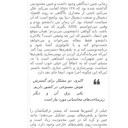
زمانی چنین دیدگاهی وجود داشت و چنین محدودیتی
گذاشته شده بود که kbps ۱۲۸ کفایت می‌کند. فکر
می‌کنم ناشی از مقداری ناآگاهی به روند اقتصاد
دیجیتال و صنعت دیجیتال دنیا بود. واضح است که آن
سیاست اشتباه بود. آن زمان من دانشجو بودم و
وقتی می‌خواستم ADSL بگیرم که چند مگابیت
باشد، باید گواهی دانشجویی می‌بردم؛ همان موقع
هم انتقاد داشتیم که این چه وضعی است؟ بالاخره
دانشجو فقط مقاله نمی‌خواند و می‌خواهد
جست‌وجو کند و با تکنولوژی آشنا شود و
برنامه‌نویسی کند و به پلتفرم‌ها دسترسی پیدا کند.
این‌که سرمایه‌گذاری کردن در بومی‌سازی پلتفرم‌ها
و حتی تجهیزات، سیاست اشتباهی است یا نه،
مسلم است که نه. اتفاقاً این خیلی خوب است که
سیاست بومی‌سازی و داخلی سازی داشته باشیم.
این‌که این چگونه اجرا شود، اینجا جای نقد دارد.
اکبری: دو مشکل برای گسترش
هوش مصنوعی در کشور داریم.
یکی برق آن و دیگر
زیرساخت‌های محاسباتی مورد نیاز است
خیلی از کشورها هستند که بیشتر ترافیکشان را
محتوا و پلتفرم‌های بومی تشکیل می‌دهند؛ مانند
چین و کره که در چین محدودیت زیاد است و
محدودیت روی پلتفرم‌های خارجی وجود دارد، ولی