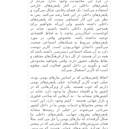
در کره این محدودیت وجود ندارد. مردم از
پلتفرم‌های داخلی در کنار پلتفرم‌های خارجی
استفاده می‌کنند؛ یک فضای رقابتی شکل می‌گیرد و
پلتفرم‌های داخلی در این فضا رشد می‌کنند. پس به
نظر من این کار اشتباهی نیست که پلتفرم‌های
داخلی داشته باشیم. ولی این‌که بخواهیم برای
همه‌چیز پلتفرم داخلی داشته باشیم، شاید در
کوتاه‌مدت امکان‌پذیر نباشد یا به لحاظ اقتصادی
توجیه نداشته باشد. بخصوص وقتی در مورد
پلتفرم‌های مربوط به شبکه‌های اجتماعی صحبت
می‌کنیم، ذاتشان جهانی‌بودن است. کاربر دوست
دارد به آن شبکه اجتماعی دسترسی داشته باشد که
همه در آن هستند، از کل دنیا از فرهنگ‌های مختلف و
نقاط مختلف حضور دارند. وقتی بخواهید محدودش
کنید و بگویید در داخل کشور فعالیت کنید، معلوم
است که کاربر استقبال نمی‌کند.
اتفاقا پلتفرم‌هایی که بر اساس نیازهای بومی بوده،
خیلی خوب کاربر گرفته‌اند. خیلی پلتفرم‌های بومی
داریم که خوب هستند. یکی از ویژگی‌هایی که در
کشور ما و اقتصاد دیجیتال ما وجود دارد، شاید در
کشورهای مشابه ما – نه آن‌هایی که صاحب فناوری
و بازار جهانی هستند – کمتر وجود دارد، این است
که بیشتر محتواها و خدمات بومی ما در داخل کشور
میزبانی می‌شوند. در خیلی از زمینه‌ها مشابه
پلتفرم‌های معروف جهانی، پلتفرم‌های داخلی ما
شکل گرفته‌اند که نیازهای بومی را حل می‌ کنند. مثلاً
همان سرویس‌های تاکسی‌های اینترنتی که در بیشتر
دنیا، تعدادی پلتفرم‌های جهانی هستند که سرویس