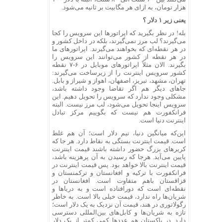
هزار تومان، به ازای هر مگابیت بر ثانیه می‌شود.
یعنی زیر ۱ دلار ؟
بله! در نظر بگیرید که اپراتورها این سرویس را کجا
می‌گیرند؟ لب مرز نمی‌گیرند، بلکه در داخل کشور و
در هر نقطه‌ای که بخواهند می‌گیرند. اپراتورهای ما
در هر نقطه از کشور می‌توانند این سرویس را
بگیرند. الان مثلاً اپراتورهای موبایل در ۶-۷ نقطه
کشور سرویس اینترنت را از زیرساخت می‌گیرند:
تهران، مشهد، تبریز، اصفهان، اهواز و شیراز و بابل.
جاهای دیگر هم اگر تقاضا وجود داشته باشد،
مشکلی وجود ندارد که سرویس را تحویل دهیم. این
سرویس اینجا تحویل می‌شود، لب مرز نیست. البته
فرانکفورت هم نیست که بگوییم مرکز تبادل
اینترنت دنیا است.
این‌که میانگین دنیا، نیم دلار است؛ آن هم غلط
است. قیمت اینترنت بستگی به نقاط دارد. هر جا که
کریرهای بزرگ حضور داشته باشند قیمت اینترنت
پایین می‌آید. هرجا که رسیدن به آن پرهزینه باشد،
قیمت اینترنت بالا خواهد بود. پس قیمت اینترنت در
فرانکفورت با ترکیه و افغانستان و ترکمنستان و
قزاقستان باهم متفاوت است. افغانستان در
نقطه‌ای است که دورافتاده است و به دریاها و
شریان‌ها راه ندارد، قیمت خیلی بالا است. به خاطر
رگولاتوری در هند، قیمت آن نزدیک به یک دلار است؛
تازه به شریان‌ها و کابل‌های بین‌المللی دسترسی
دارد. در پاکستان هم عددها کمی کمتر از یک دلار