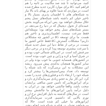
کنید، می‌توانید تا چند صد مگابیت بر ثانیه را هم
فراهم کنید. ۵G برای موارد کاربرد جدید مطرح شده
است، در مواردی که شما علاوه بر پهنای باند بالا نیاز
به شبکه‌های های با اطمینان پذیری بسیار بالا و
تاخیر خیلی کم داشته باشد شبکه‌های نسل پنجم
حلال مشکل خواهند بود. پس این‌که می‌گویند بخش
عمده‌ای از تحول دیجیتال که در دنیا رخ می‌دهد، در
بستر شبکه‌های نسل پنجم خواهد بود؛ مسئله‌اش
فقط سرعت نیست، اطمینان‌پذیری و تأخیر هم
هست. ما برای توسعه ۵G در کشور چه مشکلاتی
داریم؟ مشکلات گسترش ۵G فقط خاص کشور ما
نیست، در برخی از نقاط دنیا این نسل جدید شبکه
با سرعت بیشتری توسعه پیدا کرده‌ و در برخی دیگر
سرعتش کند است. در امریکای شمالی خوب بوده و
در شرق آسیا و کره و ژاپن و چین خوب بوده است.
در کشورهای همسایه جنوبی ما خوب بوده ولی در
سایر کشورها همچنان به‌کندی پیش می‌رود. ریشه
این مشکلات به این برمی‌گردد که باید شبکه را
توسعه داد، تعداد بیس‌استیشن‌ها را بیشتر کرد و
شبکه خود را ارتقاء داده و فناوری‌های جدید را نصب
کرد. این کار نیاز به حجم زیادی سرمایه‌گذاری دارد و
برای اپراتورهایی که تأمین چنین مبالغی برایشان
سخت باشد، واقعاً چالشی خواهد بود. در ایران به
دلیل درآمد پایین اپراتورهای ما چالشش بیشتر
است. در سال‌های گذشته به دلیل افزایش نرخ ارز و
تورم بالایی که داشتیم، قدرت سرمایه‌گذاری
اپراتورهای ما خیلی کم شده است. حالا که
می‌خواهند تحولی در فناوری شبکه خود انجام دهند،