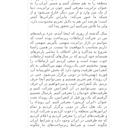
منطقه را به هم متصل کنیم و مسیر ایران را به
عنوان ترانزیت معرفی کنیم. چون در ترانزیت، دیتا
از یک مرز وارد و از مرز دیگر خارج می‌شود و از
شبکه ما عبور می‌کند؛ بنابراین نگرانی‌ها کمتر
است؛ هرچند این هم به دلایل تحریم محدودیت دارد،
ولی ما تلاش می‌کنیم این تحقق پیدا کند.
سال گذشته از روزی که اینجا آمدم، جزء برنامه‌های
من در شرکت ارتباطات زیرساخت بوده است که
بتوانیم در بازار ترانزیت سهمی بگیریم. سهمی که
داریم متناسب با موقعیت ما نیست. در همین راستا
شروع به مذاکره و حل اختلاف با تمامی پارتنرهای
همسایه خود کردیم که در سال‌های گذشته ارتباطات
خوب نبوده است و سعی کردیم این ارتباطات را
بهبود ببخشیم حتی یک رویداد مهم بین‌المللی به نام
کنفرانس ظرفیت وجود دارد که بخش خاورمیانه آن،
فوریه (بهمن‌ماه) در دوبی برگزار می‌شود. حتی در
آن رویداد هم تحریم هستیم و نمی‌توانیم آنجا حرف
بزنیم. یک کنفرانس است و می‌خواهیم در آن حرف
بزنیم، نمی‌توانیم در آن کنفرانس شرکت کنیم و
ظرفیت‌های خودمان را معرفی کنیم. پارسال تصمیم
گرفتیم که یک روز قبل از کنفرانس، یک رویداد تحت
عنوان «ایران کریدور» معرفی کنیم. این رویداد را
در یک هتل دیگر در دوبی برگزار کردیم و تمام
اپراتورهایی منطقه را دعوت کردیم و شرکت کردند
و ظرفیت‌های ایران را معرفی کردیم و اعلام کردیم
که چه ظرفیتی در ایران وجود دارد و شرایط ایران
چگونه است و شرایط زیرساخت‌های ما چگونه