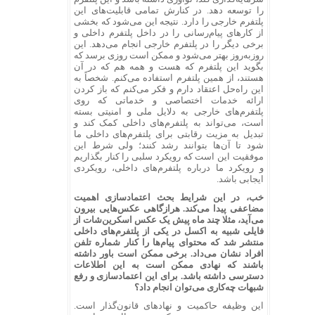
را توسعه دهد. در کنارش تمامی قابلیت‌های این
پلتفرم خارجی را دارد. نتیجه این می‌شود که بخشی
از کارهای پیام‌رسانی را در داخل پلتفرم داخلی و
برخی دیگر را در پلتفرم خارجی انجام می‌دهد. این
روزبه‌روز بهتر می‌شود و ممکن است روزی برسد که
بگوید این پلتفرم که هست و همه هم که در آن
هستند، از همین پلتفرم استفاده می‌کنم. شخصاً به
این راه‌حل اعتقاد دارم و فکر می‌کنم که باز کردن
ارائه خدمات اختصاصی و خدماتی که روی
پلتفرم‌های خارجی به دلایل ملی و امنیتی بسته
است، می‌تواند به پلتفرم‌های داخلی کمک کند و
تبدیل به مزیت رقابتی برای پلتفرم‌های داخلی ما
شود تا آن‌ها بتوانند رشد کنند؛ ولی شرط این
موفقیت این است که رویکرد سلبی را کنار بگذاریم
و رویکرد ما درباره پلتفرم‌های داخلی، رویکردی
ایجابی باشد.
خب، در این شرایط بحث اعتمادسازی اهمیت
مضاعفی پیدا می‌کند. هرازگاهی عکس‌هایی بیرون
می‌آید، مثلا چند ماه پیش یک عکس اسکرین‌شات از
فایلی شبیه به اکسل در یکی از پلتفرم‌های داخلی
منتشر شد که محتوای پیام‌ها را کنار شماره تلفن
افراد نشان می‌داد. برخی ممکن است باور داشته
باشند که نهادی ممکن است به این اطلاعات
دسترسی داشته باشد. برای این اعتمادسازی و رفع
شبهات چه‌کاری می‌توان انجام داد؟
این وظیفه حاکمیت و نهادهای قانون‌گذار است.