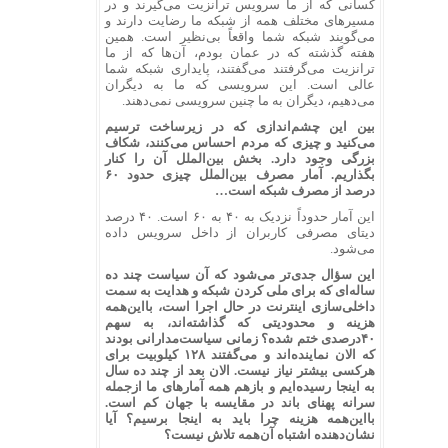
کسانی که از ما سرویس ترانزیت می‌گیرند و در
مسیرهای مختلف همه از شبکه ما رضایت دارند و
می‌گویند شبکه شما واقعاً بی‌نظیر است. همین
هفته گذشته که در عمان بودم، آن‌ها که از ما
ترانزیت می‌گرفتند می‌گفتند، پایداری شبکه شما
عالی است. این سرویسی که ما به دیگران
می‌دهیم، دیگران به ما چنین سرویسی نمی‌دهند.
بین این چشم‌اندازی که در زیرساخت ترسیم
می‌کنید و چیزی که مردم احساس می‌کنند، شکاف
بزرگی وجود دارد. بخش بین‌الملل آن را کنار
بگذاریم. آمار مصرف بین‌الملل چیزی حدود ۶۰
درصد از مصرف شبکه است…
این آمار حدوداً نزدیک به ۴۰ به ۶۰ است. ۴۰ درصد
دیتای مصرفی کاربران از داخل سرویس داده
می‌شود.
این سؤال جدی‌تر می‌شود که آن سیاست چند ده
ساله‌ای که برای ملی کردن شبکه و هدایت به سمت
داخلی‌سازی اینترنت در حال اجرا است، بااین‌همه
هزینه و محدودیتی که گذاشته‌اند، به سهم
۴۰درصدی ختم شده؟ زمانی سیاست‌مدارانی بودند
که الان نماینده‌اند و می‌گفتند ۱۲۸ کیلوبیت برای
هرکسی بیشتر نیاز نیست. الان بعد از چند ده سال
به اینجا رسیده‌ایم و بازهم همه آمارهای ما ازجمله
سرانه پهنای باند در مقایسه با جهان کم است.
بااین‌همه هزینه چرا باید به اینجا برسیم؟ آیا
نشان‌دهنده اشتباه آن‌همه تلاش نیست؟