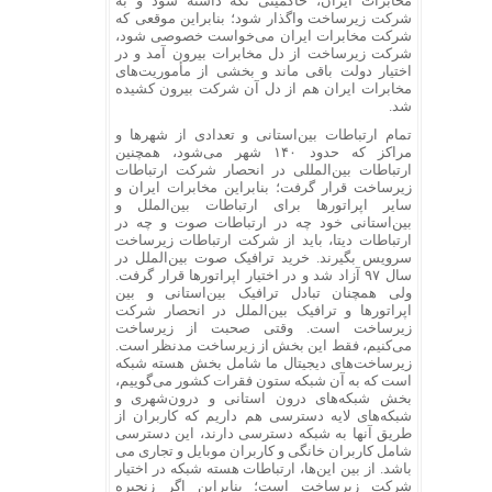
مخابرات ایران، حاکمیتی نگه داشته شود و به
شرکت زیرساخت واگذار شود؛ بنابراین موقعی که
شرکت مخابرات ایران می‌خواست خصوصی شود،
شرکت زیرساخت از دل مخابرات بیرون آمد و در
اختیار دولت باقی ماند و بخشی از مأموریت‌های
مخابرات ایران هم از دل آن شرکت بیرون کشیده
شد.
تمام ارتباطات بین‌استانی و تعدادی از شهرها و
مراکز که حدود ۱۴۰ شهر می‌شود، همچنین
ارتباطات بین‌المللی در انحصار شرکت ارتباطات
زیرساخت قرار گرفت؛ بنابراین مخابرات ایران و
سایر اپراتورها برای ارتباطات بین‌الملل و
بین‌استانی خود چه در ارتباطات صوت و چه در
ارتباطات دیتا، باید از شرکت ارتباطات زیرساخت
سرویس بگیرند. خرید ترافیک صوت بین‌الملل در
سال ۹۷ آزاد شد و در اختیار اپراتورها قرار گرفت.
ولی همچنان تبادل ترافیک بین‌استانی و بین
اپراتورها و ترافیک بین‌الملل در انحصار شرکت
زیرساخت است. وقتی صحبت از زیرساخت
می‌کنیم، فقط این بخش از زیرساخت مدنظر است.
زیرساخت‌های دیجیتال ما شامل بخش هسته شبکه
است که به آن شبکه ستون فقرات کشور می‌گوییم،
بخش شبکه‌های درون استانی و درون‌شهری و
شبکه‌های لایه دسترسی هم داریم که کاربران از
طریق آنها به شبکه دسترسی دارند، این دسترسی
شامل کاربران خانگی و کاربران موبایل و تجاری می
باشد. از بین این‌ها، ارتباطات هسته شبکه در اختیار
شرکت زیرساخت است؛ بنابراین اگر زنجیره