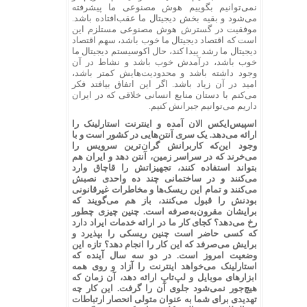
نمی‌توانیم بگوییم هوش مصنوعی ما پیشرفته
می‌شود و بقیه بخش دیجیتال ما عقب‌افتاده باشد.
موفقیت در گسترش هوش مصنوعی مستلزم این
است که اقتصاد دیجیتال ما خوب باشد، سهم اقتصاد
دیجیتال ما رشد پیدا کند، حال اکوسیستم دیجیتال ما
خوب باشد، درآمدش خوب باشد و نشاط در آن
وجود داشته باشد و محدودیت‌هایش کمتر باشد،
امید در آن زیاد باشد. اگر این اتفاق بیافتد فکر
می‌کنم با دستان منابع انسانی خلاقی که در ایران
داریم می‌توانیم جبرانش کنیم.
اسپیس‌ایکس الان آمده و اینترنت استارلینک را
ارائه می‌دهد. یک سری آنتن‌هایی در کشور است و با
وجود این‌که کاربرانش گران‌ترین سرویس را
می‌خرند که در سراسر زمین، آنتن دهد و ایران هم
بتواند استفاده کنند، تجهیزاتش را قاچاق وارد
می‌کنند و در ساختمانی چند ده واحدی نصبش
می‌کنند و تمام این ریسک‌ها و مخاطرات غیرقانونی
بودنش را قبول می‌کنند، باز هم می‌گویند که
برایشان مقرون‌به‌صرفه است. چنین چیزی چطور
رخ می‌دهد؟ کجای کار ما در ارائه خدمات ایراد دارد
که کسی حاضر است چنین ریسکی را بپذیرد و
برایش می‌صرفد که این کار را انجام دهد؟ تازه این
وضعیت امروز است. در دو سه سال آینده که
استارلینک می‌خواهد اینترنت را آزاد و روی همه
ابزارهای موبایل و لپ‌تاپ ارائه دهد، آن زمان که
هیچ‌جور نمی‌شود جلوی آن را گرفت. این کار چه
تهدیدی برای شما به عنوان متولی انحصار ارتباطات