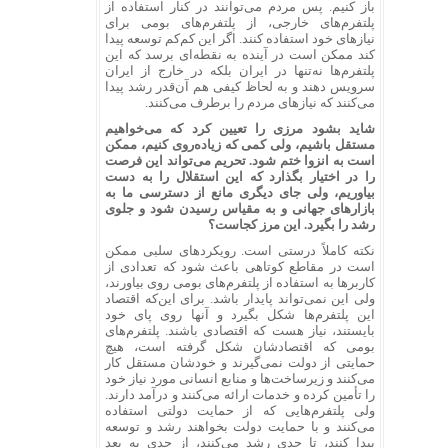
باز کنیم. پس مردم می‌توانند در کنار استفاده از
پلتفرم‌های خارجی، از پلتفرم‌های بومی برای
نیازهای خود استفاده کنند. اگر این کم‌کم توسعه پیدا
کند ممکن است در آینده به نقطه‌ای برسد که این
پلتفرم‌ها نه‌تنها در ایران بلکه در خارج از ایران
سرویس ‌دهند و به لحاظ کیفی هم آن‌قدر رشد پیدا
می‌کنند که نیازهای مردم را برطرف می‌کنند.
شاید بشود مرزی را تعیین کرد که می‌خواهیم
مستقل باشیم، ولی کمی که زیاده‌روی کنیم، ممکن
است به انزوا ختم شود. تحریم می‌تواند این فرصت
را در اختیار بگذارد که این استقلال را به دست
بیاوریم، ولی جای دیگری مانع از دسترسی ما به
بازارهای جهانی و به مقیاس رسیدن شود و جلوی
رشد را بگیرد. این مرز کجاست؟
نکته کاملاً درستی است. رویکردهای سلبی ممکن
است در مقاطع کوتاهی باعث شود که تعدادی از
کاربرها به استفاده از پلتفرم‌های بومی روی بیاورند،
ولی این نمی‌تواند پایدار باشد. برای این‌که اقتصاد
این پلتفرم‌ها شکل بگیرد و آنها روی پای خود
بایستند، نیاز هست که اقتصادی باشند. پلتفرم‌های
بومی که اقتصادشان شکل گرفته است، هیچ
حمایتی از دولت نمی‌گیرند و خودشان مستقل کار
می‌کنند و زیرساخت‌ها و منابع انسانی مورد نیاز خود
را تأمین کرده و خدمات ارائه می‌کنند و درآمد دارند.
ولی پلتفرم‌هایی که از حمایت دولتی استفاده
می‌کنند و با حمایت دولت بخواهند رشد و توسعه
پیدا کنند، تا حدی رشد می‌کنند، از حدی به بعد