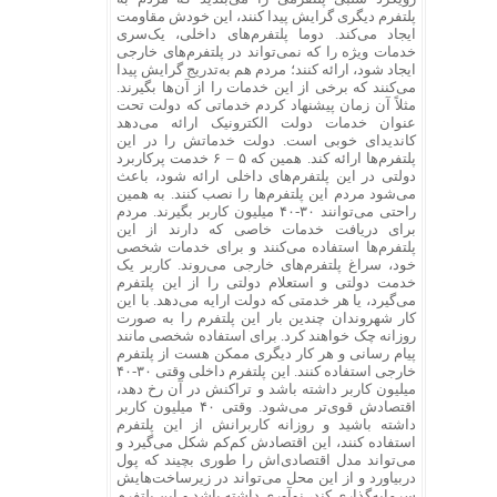
پلتفرم دیگری گرایش پیدا کنند، این خودش مقاومت
ایجاد می‌کند. دوما پلتفرم‌های داخلی، یک‌سری
خدمات ویژه را که نمی‌تواند در پلتفرم‌های خارجی
ایجاد شود، ارائه کنند؛ مردم هم به‌تدریج گرایش پیدا
می‌کنند که برخی از این خدمات را از آن‌ها بگیرند.
مثلاً آن زمان پیشنهاد کردم خدماتی که دولت تحت
عنوان خدمات دولت الکترونیک ارائه می‌دهد
کاندیدای خوبی است. دولت خدماتش را در این
پلتفرم‌ها ارائه کند. همین که ۵ – ۶ خدمت پرکاربرد
دولتی در این پلتفرم‌های داخلی ارائه شود، باعث
می‌شود مردم این پلتفرم‌ها را نصب کنند. به همین
راحتی می‌توانند ۳۰-۴۰ میلیون کاربر بگیرند. مردم
برای دریافت خدمات خاصی که دارند از این
پلتفرم‌ها استفاده می‌کنند و برای خدمات شخصی
خود، سراغ پلتفرم‌های خارجی می‌روند. کاربر یک
خدمت دولتی و استعلام دولتی را از این پلتفرم
می‌گیرد، یا هر خدمتی که دولت ارایه می‌دهد. با این
کار شهروندان چندین بار این پلتفرم را به صورت
روزانه چک خواهند کرد. برای استفاده شخصی مانند
پیام رسانی و هر کار دیگری ممکن هست از پلتفرم
خارجی استفاده کنند. این پلتفرم داخلی وقتی ۳۰-۴۰
میلیون کاربر داشته باشد و تراکنش در آن رخ دهد،
اقتصادش قوی‌تر می‌شود. وقتی ۴۰ میلیون کاربر
داشته باشید و روزانه کاربرانش از این پلتفرم
استفاده کنند، این اقتصادش کم‌کم شکل می‌گیرد و
می‌تواند مدل اقتصادی‌اش را طوری بچیند که پول
دربیاورد و از این محل می‌تواند در زیرساخت‌هایش
سرمایه‌گذاری کند، نوآوری داشته باشد و این پلتفرم