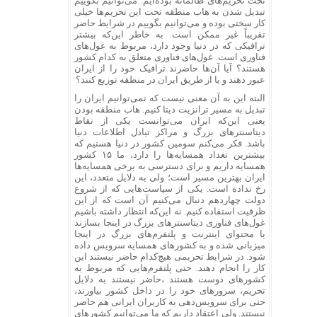
تحت تحریم‌های ظالمانه بوده‌ایم. می‌توانیم بگوییم
تبدیل شدن به هاب منطقه تحت این تحریم‌ها خیلی
کار سختی بوده و می‌توانیم بگوییم در شرایط حاضر
تقریباً غیر ممکن است. به خاطر این‌که بیشتر
ترافیکی که در دنیا وجود دارد، مربوط به غول‌های
فناوری است. غول‌های فناوری متعلق به کدام کشور
هستند؟ آیا آن‌ها حاضرند ترافیک خود را از ایران
عبور دهند و یا از طریق ایران در منطقه توزیع کنند؟
البته این به آن معنی نیست که نمی‌توانیم ایران را
تبدیل به مسیر ترانزیت دیتا کنیم. هاب منطقه بودن
یعنی این‌که ایران می‌توانست یکی از نقاط
دیتاسنترهای بزرگ و مراکز تبادل اطلاعات دنیا
باشد. فکر می‌کنم سومین کشور در دنیا هستیم که
بیشترین تعداد همسایه‌ها را دارد، ما ۱۵ کشور
همسایه داریم و برای دسترسی به برخی همسایه‌ها
ایران بهترین مسیر است؛ ولی به دلایل متعدد، این
رخ نداده است. یکی از سیاست‌هایی که از شروع
دولت چهاردهم دنبال می‌کنیم آن است که از این
ظرفیت استفاده کنیم. نه این‌که انتظار داشته باشیم
غول‌های فناوری دیتاسنترهای بزرگ در اینجا بسازند
یا محتوای اینترنت و پلتفرم‌های بزرگ در اینجا
میزبانی شده و به کشورهای همسایه سرویس داده
شود. در شرایط تحریمی هیچ‌کدام حاضر نیستند این
کار را انجام دهند. حتی پلتفرم‌هایی که مربوط به
کشورهای دوست هستند ،حاضر نیستند به دلایل
تحریم، سرورهای خود را در داخل کشور بیاورند،
حتی برای سرویس‌دهی به کاربران ایرانی هم حاضر
نیستند. ولی اعتقاد داریم که ما می‌توانیم کشورهای