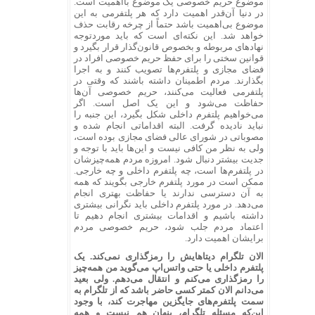
موضوع حریم خصوصی یک موضوع بااهمیت است.
در دنیا آن‌قدر اهمیت دارد که هر پلتفرمی به این
موضوع بی‌اهمیت باشد حتماً از چرخه رقابت حذف
خواهد شد. این نکته‌ای است که باید موردتوجه
نهادهای مربوطه و بخصوص قانون‌گذار قرار بگیرد و
قوانین سختی را برای حفظ حریم خصوصی افراد در
فضای مجازی و پلتفرم‌ها تصویب کنند و به اجرا
بگذارند. مردم اطمینان داشته باشند که وقتی در
پلتفرمی فعالیت می‌کنند، حریم خصوصی آن‌ها
حفاظت می‌شود و این یک اصل است. اگر
می‌خواهیم پلتفرم داخلی شکل بگیرد، این جنبه را
نباید نادیده گرفت. البته اقداماتی انجام شده و
مصوباتی در شورای عالی فضای مجازی بوده است،
ولی به نظر من کافی نیست و این‌ها باید با توجه و
جدیت بیشتر دنبال شود. امروزه مردم همه‌چیزشان
در پلتفرم‌ها است، چه پلتفرم داخلی و چه خارجی.
ممکن است در مورد پلتفرم خارجی بگویند که همه
به آن دسترسی ندارند یا حفاظت بهتری انجام
می‌دهد. در مورد پلتفرم داخلی باید نگرانی بیشتری
داشته باشیم و اقدامات بیشتری انجام دهیم تا
اعتماد مردم جلب شود، حریم خصوصی مردم
برایشان اهمیت دارد.
الان تلگرام دیتاهایش را رمزگذاری نمی‌کند. یک
پلتفرم داخلی یا حتی واتس‌اپ می‌گوید من همه‌چیز
را رمزگذاری می‌کنم و انتقال می‌دهم. ولی بعید
می‌دانم الان کمتر کسی حاضر باشد که از تلگرام به
سمت پلتفرم‌های جایگزین مهاجرت کند، با وجود
این‌که مسئله تلگرام، پنهان هم نیست و همه