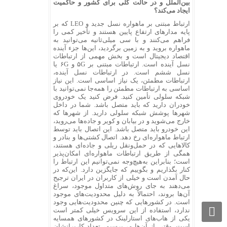
بین‌الملل و در حالت کلی برای کشور و حاکمیت
ایجاد می‌کند؟
ارتباط مبتنی بر ماهواره نسل جدید و LEO که بر
پایه مدارهای ارتفاع پایین هستند و تأخیر کمی را
فراهم می‌کنند و با سی میلی‌ثانیه می‌توانید به
ماهواره بروید و به زمین برگردید، این‌ها جزء آینده
اقتصاد دیجیتال است و بخش مهمی از ارتباطات
نسل آینده است. ارتباطات مبتنی بر ۵G و ۶G یا
نسل ششم است. در ارتباطات نسل آینده،
ارتباطات مطمئن، یک نیاز اساسی است. این نیاز
اساسی به ارتباطات مطمئن را همه‌جا نمی‌توانید با
شبکه سلولی تأمین کنید. فرض کنید یک خودروی
خودران دارید که باید متصل باشد. شما در داخل
شهرها پوشش شبکه سلولی دارید. از شهرها که
خارج می‌شوید و در بیابان و کویر و جاده‌ها می‌روید،
این خودرو باید متصل باشد. این اتصال باید توسط
ارتباط ماهواره‌ای رخ دهد. اتصال کشتی‌ها و بنادر و
کالاهایی که در حمل‌ونقل ریلی و جاده‌ای هستند،
همگی از طریق ارتباطات ماهواره‌ای امکان‌پذیر
است؛ بنابراین به‌هیچ‌وجه نمی‌توانیم این ارتباط را
کنار بگذاریم و بگوییم که جایگزین دارد. این‌که در
حال آمدن است و خیلی از کاربران در ایران ترجیح
می‌دهند به جای روش‌های متداول موجود، سراغ
آن‌ها بروند، احتمالاً به دلیل محدودیت‌های موجود
است. در کشورهایی که چنین محدودیت‌هایی وجود
ندارد، استفاده از این سرویس خیلی کمتر است
یکی از هاب‌های استارلینک در کشورهای همسایه
است. وقتی از آن‌ها می‌پرسیم، تعداد کاربرانشان