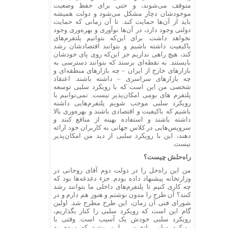
متوقف می‌شوند، و حتی برای حفظ وضعیت
موجودشان دچار مشکل می‌شود و دولت همیشه
باید از آن‌ها حمایت کند. تا آن زمانی که حمایت
دولتی وجود دارد، در آن‌ها نوآوری و بهره‌وری وجود
نخواهد داشت. برای این‌که بتوانیم پلتفرم‌های
باکیفیت داشته باشیم و بتوانند اقتصادشان رشد
کند، هیچ راهی نداریم جز این‌که روی پای خودشان
بایستند. به نقطه‌ای برسند که بتوانند دسترسی به
بازارهای خارج از ایران – چه بازارهای منطقه‌ای و
چه بازارهای سراسری – داشته باشند. اعتقاد
شخصی من این است که با رویکرد سلبی توسعه
پلتفرم های بومی امکان‌پذیر نیست. نمی‌توانیم با
رویکرد سلبی موجب شویم پلتفرم‌هایی داشته
باشیم که باکیفیت و اقتصادی باشند و بهره‌وری بالا
داشته باشند و استفاده بهینه از منافع کنند و
سرویس‌هایی در کلاس جهانی به کاربران خود ارائه
دهند، این با رویکرد سلبی از دید من امکان‌پذیر
نیست.
راه‌حلش چیست؟
من این راه‌حل را در دولت دوم آقای روحانی در
وزارتخانه پیشنهاد داده بودم. جزء دغدغه‌ها بود که
چه کاری کنیم تا پلتفرم‌های داخلی ما بتوانند رشد
کنند؟ آن طرح را مدون نوشتم و هنوز هم دارم و در
شورای فنی آن زمان، این طرح مطرح شد. اولین
گام این است که رویکرد سلبی را کنار بگذاریم،
رویکرد سلبی خودش یک آسیب است. وقتی با
رویکرد سلبی پلتفرمی را می‌بندید که مردم به