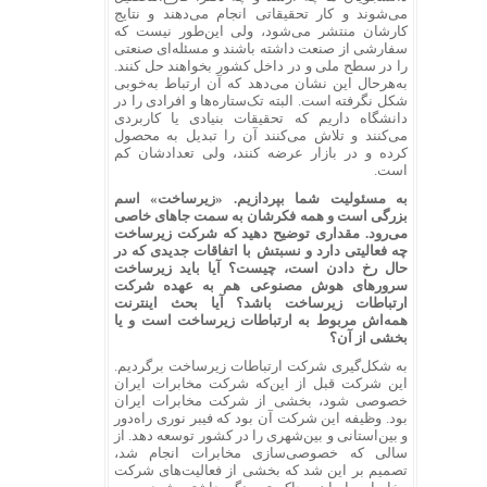
می‌شوند و کار تحقیقاتی انجام می‌دهند و نتایج
کارشان منتشر می‌شود، ولی این‌طور نیست که
سفارشی از صنعت داشته باشند و مسئله‌ای صنعتی
را در سطح ملی و در داخل کشور بخواهند حل کنند.
به‌هرحال این نشان می‌دهد که آن ارتباط به‌خوبی
شکل نگرفته است. البته تک‌ستاره‌ها و افرادی را در
دانشگاه داریم که تحقیقات بنیادی یا کاربردی
می‌کنند و تلاش می‌کنند آن را تبدیل به محصول
کرده و در بازار عرضه کنند، ولی تعدادشان کم
است.
به مسئولیت شما بپردازیم. «زیرساخت» اسم
بزرگی است و همه فکرشان به سمت جاهای خاصی
می‌رود. مقداری توضیح دهید که شرکت زیرساخت
چه فعالیتی دارد و نسبتش با اتفاقات جدیدی که در
حال رخ دادن است، چیست؟ آیا باید زیرساخت
سرورهای هوش مصنوعی هم به عهده شرکت
ارتباطات زیرساخت باشد؟ آیا بحث اینترنت
همه‌اش مربوط به ارتباطات زیرساخت است و یا
بخشی از آن؟
به شکل‌گیری شرکت ارتباطات زیرساخت برگردیم.
این شرکت قبل از این‌که شرکت مخابرات ایران
خصوصی شود، بخشی از شرکت مخابرات ایران
بود. وظیفه این شرکت آن بود که فیبر نوری راه‌دور
و بین‌استانی و بین‌شهری را در کشور توسعه دهد. از
سالی که خصوصی‌سازی مخابرات انجام شد،
تصمیم بر این شد که بخشی از فعالیت‌های شرکت