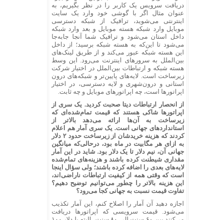
دریافت سرویس یک کاربر را در نظر بگیریم، به
عنوان مثال اگر با گوشی خود وارد یک سایت
اینترنتی می‌شوید، ترافیک از شبکه دسترسی
موبایل وارد شبکه هسته موبایل و بعد وارد شبکه
داخل استان می‌شود و ترافیک شما آنجا جابه‌جا
می‌شود تا این‌که به هسته شبکه برسید؛ از داخل
این هسته شبکه عبور می‌کند و از طریق لینک‌های
بین‌الملل به سرورهای اینترنت می‌رود. این وسط
هسته شبکه و ارتباطات بین‌الملل در اختیار شرکت
زیرساخت است. لایه‌های پایین‌تر و شبکه‌های درون
استانی و درون‌شهری و لایه دسترسی، در اختیار
اپراتورها است، چه اپراتورهای موبایل و چه ثابت.
از انحصار ارتباطات دیتا صحبت کردید. یک سری از
اپراتورها شاکی هستند که قیمت تمام‌شده‌ای که
زیرساخت به آن‌ها ارائه می‌دهد بالاتر از
استانداردهای جهانی است. یک سری آمار هم اعلام
کردند که هزینه خریدشان از زیرساخت حدود ۲ دلار
به ازای هر مگابیت در ماه بود، درحالی‌که میانگین
جهانی آن، نیم دلار تا یک دلار بود. شاید در این آمار
مقداری شیطنت کرده باشند و هزینه‌های تمام‌شده
لایه‌های بعدی را اضافه کرده باشند؛ ولی سؤال اینجا
است که وقتی همه از کیفیت ارتباطات ناراضی‌اند،
این هزینه بالاتر را چطور می‌توانیم توضیح دهیم؟
تفاوت قیمت نسبت به جهانی کجا می‌رود؟
اجازه دهید آن آمار را اصلاح کنم، این آمار تکذیب
می‌شود. قیمت سرویسی که اپراتورها دریافت
می‌کنند بین ۶۰ سنت الی ۸۰ سنت، البته با دلار ۱۰۰