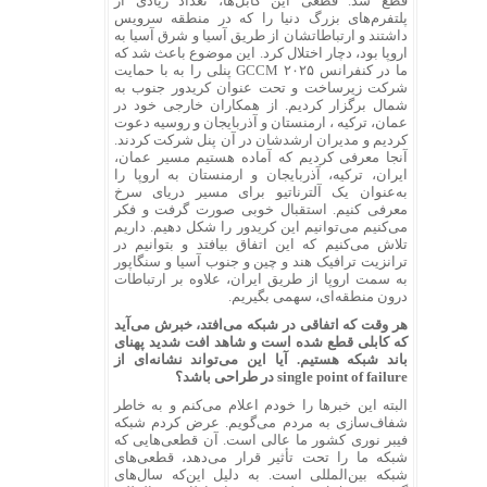
قطع شد. قطعی این کابل‌ها، تعداد زیادی از
پلتفرم‌های بزرگ دنیا را که در منطقه سرویس
داشتند و ارتباطاتشان از طریق آسیا و شرق آسیا به
اروپا بود، دچار اختلال کرد. این موضوع باعث شد که
ما در کنفرانس GCCM ۲۰۲۵ پنلی را به با حمایت
شرکت زیرساخت و تحت عنوان کریدور جنوب به
شمال برگزار کردیم. از همکاران خارجی خود در
عمان، ترکیه ، ارمنستان و آذربایجان و روسیه دعوت
کردیم و مدیران ارشدشان در آن پنل شرکت کردند.
آنجا معرفی کردیم که آماده هستیم مسیر عمان،
ایران، ترکیه، آذربایجان و ارمنستان به اروپا را
به‌عنوان یک آلترناتیو برای مسیر دریای سرخ
معرفی کنیم. استقبال خوبی صورت گرفت و فکر
می‌کنیم می‌توانیم این کریدور را شکل دهیم. داریم
تلاش می‌کنیم که این اتفاق بیافتد و بتوانیم در
ترانزیت ترافیک هند و چین و جنوب آسیا و سنگاپور
به سمت اروپا از طریق ایران، علاوه بر ارتباطات
درون منطقه‌ای، سهمی بگیریم.
هر وقت که اتفاقی در شبکه می‌افتد، خبرش می‌آید
که کابلی قطع شده است و شاهد افت شدید پهنای
باند شبکه هستیم. آیا این می‌تواند نشانه‌ای از
single point of failure در طراحی باشد؟
البته این خبرها را خودم اعلام می‌کنم و به خاطر
شفاف‌سازی به مردم می‌گویم. عرض کردم شبکه
فیبر نوری کشور ما عالی است. آن قطعی‌هایی که
شبکه ما را تحت تأثیر قرار می‌دهد، قطعی‌های
شبکه بین‌المللی است. به دلیل این‌که سال‌های