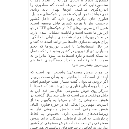
دستوری بگیرد یا آبیاری مزرعه را انجام دهد یا
سنسورهایی که در مزرعه است که مقادیری را
اندازه‌گیری می‌کنند، این‌ها پهنای باند زیادی
نمی‌خواهد ضمن این‌که علاوه بر شبکه‌های موبایل،
فناوری های دیگری وجود دارد که داخل کشور
برحسب نیاز با هزینه کمتری قابل توسعه است.
همین الان سرویس‌های IoT در شبکه‌های LTE هر دو
اپراتور ما نصب است و قابلیت عملیاتی شدن دارد.
در بخش پهن‌باند هم از شبکه‌های سلولی یا خانگی،
برای هوشمندسازی خانه‌ها می‌توانند استفاده کنند و
در حال استفاده‌اند؛ یا اتصال دوربین‌ها که حجم
بسیار زیادی از دوربین در کشور وجود دارد که متصل
به شبکه است و دارد استفاده می‌شود؛ بنابراین به
سمت IoT رفته‌ایم و تعداد دستگاه‌های IoT هم
روزبه‌روز بیشتر می‌شود.
در مورد هوش مصنوعی؛ واقعیت این است که
آینده‌ای است که ما به‌اجبار باید به آن سمت برویم.
اگر نرویم، می‌توان گفت بسیار عقب خواهیم افتاد.
در دنیا رویدادهای فناوری زیادی هستند که عمدتا با
تمرکز روی هوش مصنوعی اتفاق می‌افتد. این به
دلیل موفقیت‌هایی است که طی چند سال گذشته در
هوش مصنوعی رخ داد و می‌توانیم بگوییم بعد از
اینترنت، مهم‌ترین اتفاقی که در حوزه فناوری افتاد،
هوش مصنوعی است. هوش مصنوعی نیاز به
زیرساخت‌های عظیمی دارد، بخصوص به لحاظ
پردازشی. به لحاظ ارتباطی مشکلی برای هوش
مصنوعی و توسعه خدمات هوش مصنوعی در کشور
نداریم. به لحاظ زیرساخت‌های دیتاسنتری هم خیلی