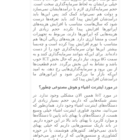
خیلی برایشان به لحاظ سرمایه‌گذاری سخت است.
حجم سرمایه‌گذاری لازم با درآمدهایشان نمی‌سازد
و دولت هم نمی‌تواند کمک کند. پس این‌ها باید
درآمدشان افزایش پیدا کند. باید تعرفه‌ها درست
شود که سال‌هاست متناسب با افزایش هزینه‌های
اپراتورها افزایش پیدا نکرده. حجم زیادی از
هزینه‌هایی که اپراتورها دارند، مربوط به تجهیزات
است و منشأ ارزی دارد. هزینه‌های ریالی آن‌ها هم
متناسب با تورم افزایش پیدا کرده است و چه‌بسا
بیشتر. این‌ها توان سرمایه‌گذاری خود را از دست
داده‌اند. برای این‌که بتوانند سرمایه‌گذاری کنند و به
سمت ۵G بروند، نیاز داریم که حال بخش ICT خوب
باشد و نشاط به این بخش برگردد. عدم قطعیت‌ها
از بین برود و سرمایه‌گذاری‌هایی رخ دهد، به امید
این‌که بازار ما بزرگ‌تر شود و اپراتورهای ما
درآمدشان افزایش پیدا کند.
در مورد اینترنت اشیاء و هوش مصنوعی چطور؟
در مورد IoT همین الان مشکلی وجود ندارد. در
بستر شبکه‌هایی که داریم، حجم بسیار زیادی از
دستگاه‌های اینترنت اشیاء وجود دارد. همان‌طور که
می‌دانید، محدود فناوری اینترنت اشیاء خیلی وسیع
هست، از دستگاه‌های با پهنای باند پایین تا دستگاه‌ها
و موارد کاربرد با پهنای باند بالا در این حوزه داریم.
در باند باریک سنسورهایی داریم که خیلی پهنای
باندی نمی‌خواهد. کنتورهای هوشمند، یا در حوزه
کشاورزی و سنسورهایی که از راه دور می‌خواهد