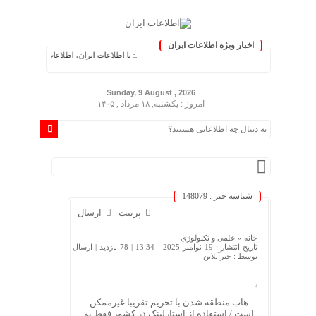
اخبار ویژه اطلاعات ایران
.: با اطلاعات ایران، اطلاعات خود را به‌روز کنید :.
Sunday, 9 August , 2026
امروز : یکشنبه, ۱۸ مرداد , ۱۴۰۵
شناسه خبر : 148079
پرینت
ارسال
خانه »
علمی و تکنولوژی
تاریخ انتشار : 19 نوامبر 2025 - 13:34 |
78 بازدید
| ارسال
توسط :
خبرآنلاین
هاب منطقه شدن با تحریم تقریبا غیرممکن
است / استفاده از استارلینک در کشور فقط به