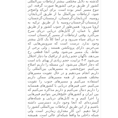
گذشته به دلایل مختلفی بیشتر ارتباطات بین‌المللی
کشور از طریق برخی کشورها صورت گرفته، این
تنوع مسیر کمتر بوده است. برای این‌که واضح‌تر
شود، ارتباطات بین‌الملل ما از طریق آذربایجان-
روسیه، آذربایجان-گرجستان، ارمنستان-گرجستان،
ارمنستان-گرجستان-روسیه یا از طریق ترکیه به
اروپا می‌رود؛ همین‌طور از جنوب کشور و از طریق
قطر یا عمان، از کابل‌های دریایی دریای سرخ
می‌گذرد. وقتی ارتباطات از مسیر گرجستان است،
به دریای سیاه می‌رود و در آنجا کلاً یک کابل بیشتر
وجود ندارد. درست است که سرویس‌هایی که
می‌خریم، دارای پروتکشن هستند ، ولی برخی از
نقاط، یک مسیر می‌شود. وقتی آنجا قطعی رخ
می‌دهد، ناگهان حجم زیادی از ترافیک ما دچار اختلال
می‌شود. ۳-۴ ترابیت، حجم زیادی از پهنای باند است
که دچار اختلال می‌شود. این مسئله را داریم اصلاح
می‌کنیم. تنوع‌بخشی به مسیرهایی بین‌المللی را
داریم انجام می‌دهیم و در حال تقویت مسیرهای
مختلف هستیم. از همه مسیرهای ممکن داریم
استفاده می‌کنیم و مسیرهای جنوب را تقویت
می‌کنیم. حتی فیبرهای دریایی با کشورهای همسایه
را داریم دنبال می‌کنیم و داریم مذاکره می‌کنیم که
بین ایران و کشورهای خلیج‌فارس بتوانیم فیبرهایی
را اجرا کنیم و به کابل‌های دریایی و شبکه‌های
گسترده‌ای که آنجا وجود دارند دسترسی داشته
باشیم و از این طریق ارتباطات بین‌المللی کشور را
ارتقا دهیم. این کار مقداری زمان‌بر است. ولی
شبکه داخلی ما واقعاً شبکه‌ای عالی است. همیشه