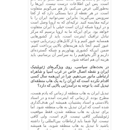
است. پس این اطلاعات درست نیست. این‌ها را
به‌طورکلی عرض می‌کنم، باز هم می‌گویم متفاوت
است. در هر نقطه از دنیا بستگی دارد که از کجا
سرویس می‌گیرید؛ بنابراین نمی‌توانید ایران را با
ترکیه مقایسه کنید. ترکیه‌ای که به اروپا وصل است
و در اروپا شبکه ارزان است خیلی با ایران متقاوت
خواهد بود. برای این‌که ما به اروپا برسیم که مرکز
تبادل ترافیک اینترنت است، باید از کشورهایی
همسایه عبور کنیم و یا از کابل‌های زیردریایی جنوب
عبور کنیم. آنجا باید هزینه‌های بالایی پرداخت کنیم.
ضمن این‌که کشوری پهناوریم و شبکه گسترده‌ای
داریم و اگر بخواهیم را به سراسر آن برسانیم، باید
هزینه آن هم اضافه شود.
در بحث‌های سیاسی، روی ویژگی‌های ژئوپلیتیک
ایران و نقطه اتصال خاص در غرب آسیا و شاهراه
ارتباطی مانور می‌دهیم. چرا در این‌همه سال کسی
اقدام نکرده است که ایران را به یک هاب منطقه‌ای
تبدیل کند، با توجه به درآمدزایی بالایی که دارد؟
تبدیل ایران به هاب منطقه از زمانی که یادم هست،
مطرح بوده. از زمانی که اینترنت آمده و در اسناد
بالادستی و اسناد پشتیبان، همیشه این هدف‌گذاری
شده است که ایران تبدیل به هاب منطقه شود. اما
برای تبدیل به هاب منطقه شدن، فقط موقعیت
ژئوپلیتیکی کافی نیست. لازم است، ولی کافی
نیست. اولاً شما باید ارتباطات بین‌المللی را داشته
باشید تا تبدیل به هاب منطقه شوید، ما همیشه