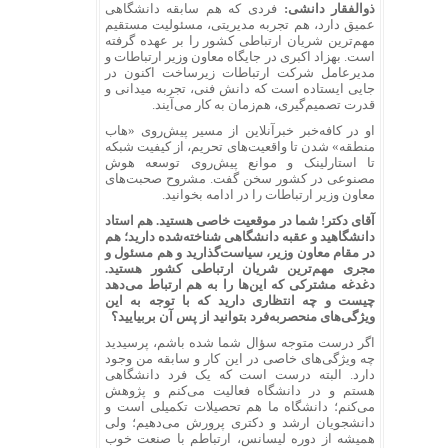
ذوالفقار دانشی:
فردی که هم سابقه دانشگاهی
عمیق دارد، هم تجربه مدیریتی، مسئولیت مستقیم
مهم‌ترین شریان ارتباطی کشور را بر عهده گرفته
است. بهزاد اکبری در جایگاه معاون وزیر ارتباطات و
مدیرعامل شرکت ارتباطات زیرساخت اکنون در
جایی ایستاده است که دانش فنی، تجربه میدانی و
قدرت تصمیم‌گیری، هم‌زمان به کار می‌آیند.
او در کافه‌خبر خبرآنلاین از مسیر پیش‌روی «هاب
منطقه» شدن تا واقعیت‌های تحریم، از کیفیت شبکه
تا استارلینک و موانع پیش‌روی توسعه هوش
مصنوعی در کشور سخن گفت. مشروح صحبت‌های
معاون وزیر ارتباطات را در ادامه بخوانید.
آقای دکتر!‌ شما در موقعیت خاصی هستید. هم استاد
دانشگاهید و عقبه دانشگاهی شناخته‌شده دارید؛ هم
در مقام معاون وزیر، سیاست‌گذارید و هم مسئول و
مجری مهم‌ترین شریان ارتباطی کشور هستید.
دغدغه مشترکی که این‌ها را به هم ارتباط می‌دهد
چیست و چه انتظاری دارید که با توجه به این
ویژگی‌های منحصربه‌فرد بتوانید از پس آن بربیایید؟
اگر درست متوجه سؤال شما شده باشم، پرسیدید
چه ویژگی‌های خاصی در این کار و سابقه من وجود
دارد. البته درست است که یک فرد دانشگاهی
هستم و در دانشگاه فعالیت می‌کنم و پژوهش
می‌کنم؛ دانشگاه ما هم تحصیلات تکمیلی است و
دانشجویان ارشد و دکتری پرورش می‌دهیم؛ ولی
همیشه از دوره لیسانس، ارتباطم با صنعت خوب