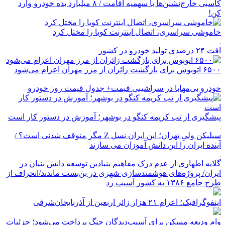
کاسبی خارج‌نشین‌ها با سهمیه اقامت / ۸ میلیارد بده خودرو وارد
کن!
خاموشی سراسری، اتصال اینترنت کوبا را مختل کرد
افت ۲۴ درصدی تولید خودرو در کشور
۶۵۰۰ اتوبوس برای بازگشت زائران از مرز مهران اعزام می‌شود
خودرو بی‌مهابا در سراشیبی قیمت+ جدول قیمت روز خودرو
پیشگیری از تب کریمه کنگو در بوشهر؛ آموزش در دستور کار است
سیلیکن ولیِ تهران؛ این ایران نسل Z مگر متوقف شدنی است؟ /
آینده ایران را این دانش آموزان می سازند
گلایه اطهاری از عدم درک مفاهیم بنیادین توسعه دانش بنیان در
ایران/ پروژه‌های هوشمندسازی شهری در بن‌بست ماندند/انحراف از
طرح جامع ۱۳۸۶ به کشور آسیب زد
اینفوگرافیک؛ اعزام ۲۱ هزار زائر اربعین از آذربایجان‌شرقی
وام ودیعه مسکن برای آسیب‌دیدگان جنگ پرداخت می‌شود؛ جزئیات