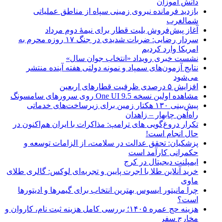
دانش آموزان
بازدید فرمانده نیروی زمینی سپاه از مناطق عملیاتی
شمالغرب
آغاز پیش‌فروش بلیت قطار برای نیمۀ دوم مرداد
سردار رضایی: ضربات شدیدی در جنگ ۱۷ روزه محرم به
امریکا وارد کردیم
نشست خبری رویداد «انتخاب جوان سال»
نتایج آزمون‌های سمپاد و نمونه دولتی هفته آینده منتشر
می‌شود
افزایش ۵ درصدی ظرفیت قطارهای اربعین
مشاهده اولین نسخه One UI 9.5 روی سرورهای سامسونگ
پیش‌بینی ۱۳۰ هکتار زمین برای زیرساخت‌های خدماتی
راه‌آهن چابهار – زاهدان
تکرار دروغ‌گویی های ترامپ: مذاکرات با ایران هم‌اکنون در
حال انجام است!
پزشکیان: تحقق عدالت در سلامت، از الزامات توسعه و
حکمرانی کارآمد است
ایمپلنت دیجیتال در کرج
خرید آنلاین طلا با اجرت پایین و تجربه‌ای لوکس: گالری طلای
ماوی
چرا مانیتور ایسوس بهترین انتخاب برای گیمرها و ادیتورها
است؟
هزینه حج عمره ۱۴۰۵؛ بررسی کامل هزینه ثبت نام، کاروان و
مخارج سفر