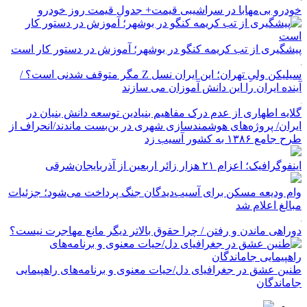
خودرو بی‌مهابا در سراشیبی قیمت+ جدول قیمت روز خودرو
پیشگیری از تب کریمه کنگو در بوشهر؛ آموزش در دستور کار است
سیلیکن ولیِ تهران؛ این ایران نسل Z مگر متوقف شدنی است؟ /
آینده ایران را این دانش آموزان می سازند
گلایه اطهاری از عدم درک مفاهیم بنیادین توسعه دانش بنیان در
ایران/ پروژه‌های هوشمندسازی شهری در بن‌بست ماندند/انحراف از
طرح جامع ۱۳۸۶ به کشور آسیب زد
اینفوگرافیک؛ اعزام ۲۱ هزار زائر اربعین از آذربایجان‌شرقی
وام ودیعه مسکن برای آسیب‌دیدگان جنگ پرداخت می‌شود؛ جزئیات
مبالغ اعلام شد
دوراهی ماندن و رفتن / چرا حقوق بالاتر دیگر مانع مهاجرت نیست؟
طنین عشق در جغرافیای دل/حیات معنوی و برنامه‌های راهپیمایی
جاماندگان