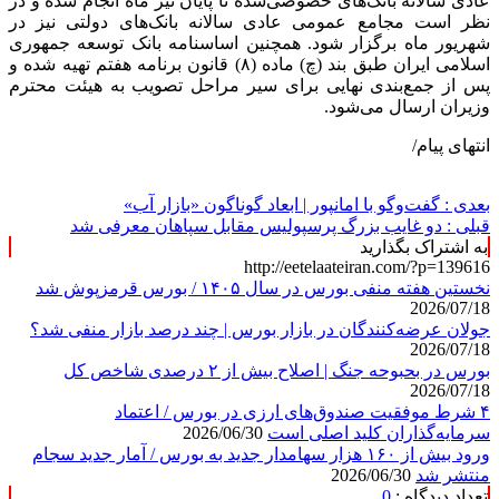
عادی سالانه بانک‌های خصوصی‌شده تا پایان تیر ماه انجام شده و در
نظر است مجامع عمومی عادی سالانه بانک‌های دولتی نیز در
شهریور ماه برگزار شود. همچنین اساسنامه بانک توسعه جمهوری
اسلامی ایران طبق بند (چ) ماده (۸) قانون برنامه هفتم تهیه شده و
پس از جمع‌‏بندی نهایی برای سیر مراحل تصویب به هیئت محترم
وزیران ارسال می‌شود.
انتهای پیام/
بعدی :
گفت‌وگو با امانپور | ابعاد گوناگون «بازار آب»
قبلی :
دو غایب بزرگ پرسپولیس مقابل سپاهان معرفی شد
به اشتراک بگذارید
http://eetelaateiran.com/?p=139616
نخستین هفته منفی بورس در سال ۱۴۰۵ / بورس قرمزپوش شد
2026/07/18
جولان عرضه‌کنندگان در بازار بورس | چند درصد بازار منفی شد؟
2026/07/18
بورس در بحبوحه جنگ | اصلاح بیش از ۲ درصدی شاخص کل
2026/07/18
۴ شرط موفقیت صندوق‌های ارزی در بورس / اعتماد
سرمایه‌گذاران کلید اصلی است
2026/06/30
ورود بیش از ۱۶۰ هزار سهامدار جدید به بورس / آمار جدید سجام
منتشر شد
2026/06/30
تعداد دیدگاه :
0