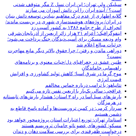
سیلیکن ولیِ تهران؛ این ایران نسل Z مگر متوقف شدنی
است؟ / آینده ایران را این دانش آموزان می سازند
گلایه اطهاری از عدم درک مفاهیم بنیادین توسعه دانش بنیان
در ایران/ پروژه‌های هوشمندسازی شهری در بن‌بست ماندند/
انحراف از طرح جامع ۱۳۸۶ به کشور آسیب زد
اینفوگرافیک؛ اعزام ۲۱ هزار زائر اربعین از آذربایجان‌شرقی
وام ودیعه مسکن برای آسیب‌دیدگان جنگ پرداخت می‌شود؛
جزئیات مبالغ اعلام شد
دوراهی ماندن و رفتن / چرا حقوق بالاتر دیگر مانع مهاجرت
نیست؟
طنین عشق در جغرافیای دل/حیات معنوی و برنامه‌های
راهپیمایی جاماندگان
موج گرما در شرق آسیا؛ کاهش تولید کشاورزی و افزایش
قیمت انرژی
نتانیاهو: با ترامپ درباره حماس مخالفم
عراقچی: سالی یک‌بار با اربعین نفس تازه می‌کنیم
بارش‌های سیل‌آسا در راه ۳ استان؛ هشدار بارش‌های تابستانه
در هرمزگان
سردار کرمی: در کمین تروریست‌ها و آماده پاسخ قاطع به
دشمن هستیم
استاندار تهران: توزیع اعتبارات استان پروژه‌محور خواهد بود
مسکو: کشورهای عضو ناتو حامیان تروریسم هستند
درخواست ظفرقندی برای بررسی سلامت دهان و دندان