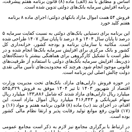
اساس و مطابق با بند (الف) ماده (۸) قانون برنامه هفتم پیشرفت،
برنامه افزایش سرمایه بانک‌های دولتی تدوین شده است.
فروش ۵۴ همت اموال مازاد بانکهای دولتی/ اجرای ماده ۸ برنامه
هفتم کلید خورد
این برنامه برای دستیابی بانک‌های دولتی به نسبت کفایت سرمایه ۵
درصد تا پایان سال ۱۴۰۴ و ۸ درصد تا پایان سال ۱۴۰۷ طراحی شده
است. مکاتبه با سازمان برنامه و بودجه کشور، خزانه‌داری کل
کشور و بانک مرکزی برای افزایش سرمایه بانک‌ها انجام شده و در
نظر است با تشکیل کارگروهی برای هماهنگی بیشتر با دستگاه‌های
ذی‌ربط، افزایش سرمایه بانک‌های دولتی با استفاده از ظرفیت‌های
قانونی موجود انجام شود. هرچند که محدودیت‌های تأمین مالی نقدی
دولت چالش اصلی این برنامه است.
در حوزه فروش دارایی‌های مازاد، بانک‌های تحت مدیریت وزارت
اقتصاد از شهریور ۱۴۰۳ تا تیر ۱۴۰۴ موفق به فروش ۵۴۵٫۳۲۹
میلیارد ریال دارایی‌های مازاد شدند که شامل ۱۳۳٫۸۸۶ میلیارد ریال
سهام غیربانکی و ۴۱۶٫۴۴۳ میلیارد ریال اموال مازاد است. این
اقدام، در اجرای بند (ب) ماده (۸) قانون برنامه هفتم و مواد (۱۶) و
(۱۷) قانون رفع موانع تولید رقابت‏ پذیر و ارتقا نظام مالی کشور
بوده است.
در ارتباط با برگزاری مجامع نیز لازم به ذکر است مجامع عمومی