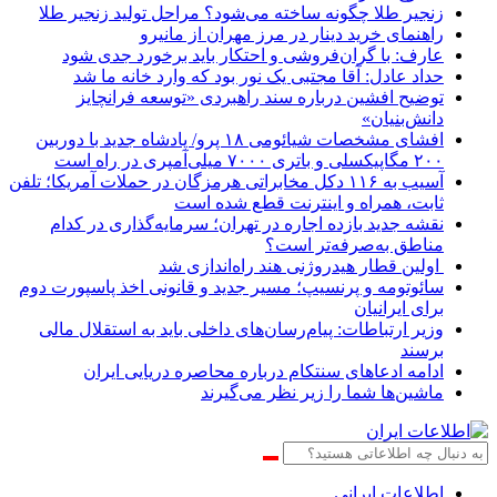
زنجیر طلا چگونه ساخته می‌شود؟ مراحل تولید زنجیر طلا
راهنمای خرید دینار در مرز مهران از مانیرو
عارف: با گران‌فروشی و احتکار باید برخورد جدی شود
حداد عادل: آقا مجتبی یک نور بود که وارد خانه ما شد
توضیح افشین درباره سند راهبردی «توسعه فرانچایز
دانش‌بنیان»
افشای مشخصات شیائومی ۱۸ پرو/ پادشاه جدید با دوربین
۲۰۰ مگاپیکسلی و باتری ۷۰۰۰ میلی‌آمپری در راه است
آسیب به ۱۱۶ دکل مخابراتی هرمزگان در حملات آمریکا؛ تلفن
ثابت، همراه و اینترنت ‌قطع شده است
نقشه جدید بازده اجاره در تهران؛ سرمایه‌گذاری در کدام
مناطق به‌صرفه‌تر است؟
اولین قطار هیدروژنی هند راه‌اندازی شد
سائوتومه و پرنسیپ؛ مسیر جدید و قانونی اخذ پاسپورت دوم
برای ایرانیان
وزیر ارتباطات: پیام‌رسان‌های داخلی باید به استقلال مالی
برسند
ادامه ادعاهای سنتکام درباره محاصره دریایی ایران
ماشین‌ها شما را زیر نظر می‌گیرند
اطلاعات‌ ‎ایرانی