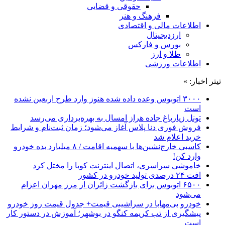
حقوقی و قضایی
فرهنگ و هنر
اطلاعات مالی و اقتصادی
ارزدیجیتال
بورس و فارکس
طلا و ارز
اطلاعات ورزشی
تیتر اخبار: »
۳۰۰۰ اتوبوس وعده داده شده هنوز وارد طرح اربعین نشده
است
تونل زیارباغ جاده هراز امسال به بهره‌برداری می‌رسد
فروش فوری دنا پلاس آغاز می‌شود؛ زمان ثبت‌نام و شرایط
خرید اعلام شد
کاسبی خارج‌نشین‌ها با سهمیه اقامت / ۸ میلیارد بده خودرو
وارد کن!
خاموشی سراسری، اتصال اینترنت کوبا را مختل کرد
افت ۲۴ درصدی تولید خودرو در کشور
۶۵۰۰ اتوبوس برای بازگشت زائران از مرز مهران اعزام
می‌شود
خودرو بی‌مهابا در سراشیبی قیمت+ جدول قیمت روز خودرو
پیشگیری از تب کریمه کنگو در بوشهر؛ آموزش در دستور کار
است