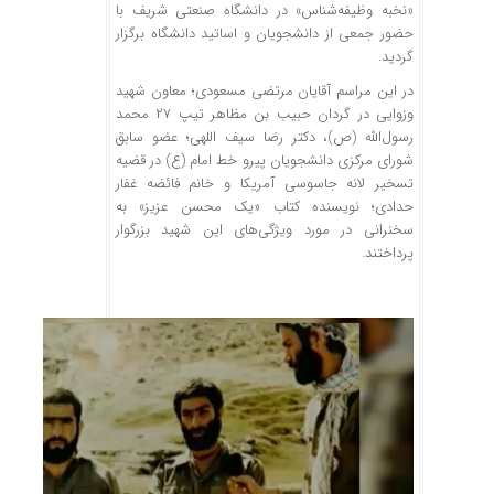
«نخبه وظیفه‌شناس» در دانشگاه صنعتی شریف با
حضور جمعی از دانشجویان و اساتید دانشگاه برگزار
گردید.
در این مراسم آقایان مرتضی مسعودی؛ معاون شهید
وزوایی
در گردان حبیب بن مظاهر تیپ ۲۷ محمد
رسول‌الله (
ص)
، دکتر رضا سیف اللهی؛ عضو سابق
شورای مرکزی دانشجویان پیرو خط امام (
ع)
در قضیه
تسخیر لانه جاسوسی آمریکا و خانم
فائضه
غفار
حدادی؛ نویسنده کتاب «یک محسن عزیز» به
سخنرانی در مورد ویژگی‌های این شهید بزرگوار
پرداختند.