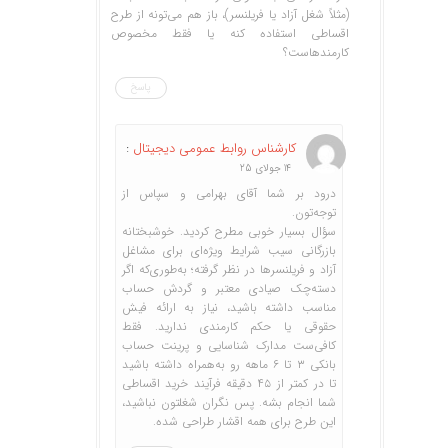
(مثلاً شغل آزاد یا فریلنسر)، باز هم می‌تونه از طرح
اقساطی استفاده کنه یا فقط مخصوص
کارمندهاست؟
پاسخ
کارشناس روابط عمومی دیجیتال
:
14 جولای 25
درود بر شما آقای بهرامی و سپاس از
توجه‌تون.
سؤال بسیار خوبی مطرح کردید. خوشبختانه
بازرگانی سیب شرایط ویژه‌ای برای مشاغل
آزاد و فریلنسرها در نظر گرفته؛ به‌طوری‌که اگر
دسته‌چک صیادی معتبر و گردش حساب
مناسب داشته باشید، نیاز به ارائه فیش
حقوقی یا حکم کارمندی ندارید. فقط
کافی‌ست مدارک شناسایی و پرینت حساب
بانکی ۳ تا ۶ ماهه رو به‌همراه داشته باشید
تا در کمتر از ۴۵ دقیقه فرآیند خرید اقساطی
شما انجام بشه. پس نگران شغلتون نباشید،
این طرح برای همه اقشار طراحی شده.