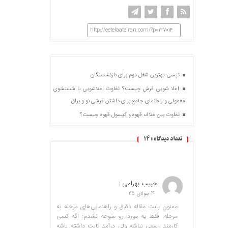
http://eetelaateiran.com/?p=127014
تپسی؛ بهترین شغل دوم برای بازنشستگان
اعلا شویی فرش چیست؟ تفاوت اعلاشویی با شستشوی
معمولی و راهنمای جامع برای داشتن فرشی نو و براق
تفاوت بین غلاف قهوه و کپسول قهوه چیست؟
تعداد دیدگاه :
14
حبیب بهرامی :
14 جولای 25
ممنون بابت مقاله دقیق و راهنمایی‌های مرحله به
مرحله. فقط یه مورد رو متوجه نشدم: اگه کسی
کارمند رسمی نباشه ولی درآمد ثابت داشته باشه