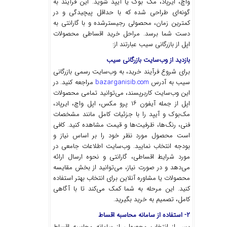
واچ، ایرپاد، مک بوک یا آیپد شوید. این فرآیند به
گونه‌ای طراحی شده که با حداقل پیچیدگی و در
کمترین زمان، محصولی رجیسترشده و با گارانتی به
دست شما برسد. مراحل خرید اقساطی محصولات
اپل از بازرگانی سیب عبارتند از:
بازدید از وب‌سایت بازرگانی سیب
برای شروع فرآیند خرید، به وب‌سایت رسمی بازرگانی
سیب به آدرس
bazarganisib.com
مراجعه کنید. در
این وب‌سایت کاربرپسند، می‌توانید تمامی محصولات
اپل از جمله آیفون ۱۶ پرو مکس، اپل واچ، ایرپاد،
مک‌بوک و آیپد را با جزئیات کامل مانند مشخصات
فنی، رنگ‌ها، ظرفیت‌ها و قیمت مشاهده کنید. کافی
است محصول مورد نظر خود را بر اساس نیاز و
بودجه انتخاب نمایید. وب‌سایت اطلاعات جامعی در
مورد شرایط اقساطی، گارانتی و نحوه ارسال ارائه
می‌دهد و در صورت نیاز، می‌توانید از بخش مقایسه
محصولات یا مشاوره آنلاین برای انتخاب بهتر استفاده
کنید. این مرحله به شما کمک می‌کند تا با آگاهی
کامل، تصمیم به خرید بگیرید.
۲- استفاده از سامانه محاسبه اقساط
پس از انتخاب محصول، از سامانه محاسبه اقساط