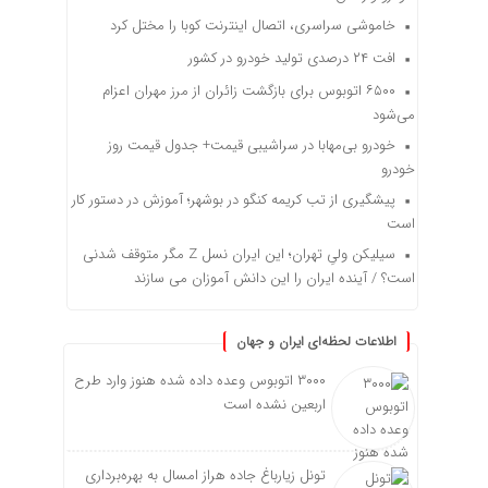
خاموشی سراسری، اتصال اینترنت کوبا را مختل کرد
افت ۲۴ درصدی تولید خودرو در کشور
۶۵۰۰ اتوبوس برای بازگشت زائران از مرز مهران اعزام
می‌شود
خودرو بی‌مهابا در سراشیبی قیمت+ جدول قیمت روز
خودرو
پیشگیری از تب کریمه کنگو در بوشهر؛ آموزش در دستور کار
است
سیلیکن ولیِ تهران؛ این ایران نسل Z مگر متوقف شدنی
است؟ / آینده ایران را این دانش آموزان می سازند
اطلاعات لحظه‌ای ایران و جهان
۳۰۰۰ اتوبوس وعده داده شده هنوز وارد طرح
اربعین نشده است
تونل زیارباغ جاده هراز امسال به بهره‌برداری