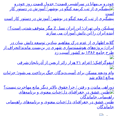
خودرو بی‌مهابا در سراشیبی قیمت+ جدول قیمت روز خودرو
پیشگیری از تب کریمه کنگو در بوشهر؛ آموزش در دستور کار است
سیلیکن ولیِ تهران؛ این ایران نسل Z مگر متوقف شدنی است؟ /
آینده ایران را این دانش آموزان می سازند
گلایه اطهاری از عدم درک مفاهیم بنیادین توسعه دانش بنیان در
ایران/ پروژه‌های هوشمندسازی شهری در بن‌بست ماندند/انحراف از
طرح جامع ۱۳۸۶ به کشور آسیب زد
اینفوگرافیک؛ اعزام ۲۱ هزار زائر اربعین از آذربایجان‌شرقی
وام ودیعه مسکن برای آسیب‌دیدگان جنگ پرداخت می‌شود؛ جزئیات
مبالغ اعلام شد
دوراهی ماندن و رفتن / چرا حقوق بالاتر دیگر مانع مهاجرت نیست؟
طنین عشق در جغرافیای دل/حیات معنوی و برنامه‌های راهپیمایی
جاماندگان