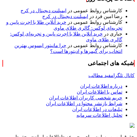
کارشناس روابط عمومی
در
ایمپلنت دیجیتال در کرج
رضا امین فرد
در
ایمپلنت دیجیتال در کرج
کارشناس روابط عمومی
در
خرید آنلاین طلا با اجرت پایین و
تجربه‌ای لوکس: گالری طلای ماوی
جباری
در
خرید آنلاین طلا با اجرت پایین و تجربه‌ای لوکس:
گالری طلای ماوی
کارشناس روابط عمومی
در
چرا مانیتور ایسوس بهترین
انتخاب برای گیمرها و ادیتورها است؟
شبکه های اجتماعی
کانال تلگرام
فید مطالب
درباره اطلاعات ایران
تماس با اطلاعات ایران
حریم شخصی کاربران اطلاعات ایران
شرایط بازنشر محتوا در اطلاعات ایران
تبلیغات در اطلاعات ایران
تحلیل اطلاعات سرمایه
حقوق این وب سایت برای مجموعه «اطلاعات‌ ایران» محفوظ