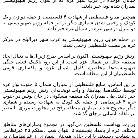
خیابان الوحده در غرب شهر غزه که از سوی رژیم صهیونیستی
بمباران شده بود، خبر دادند.
همچنین منابع فلسطینی از شهادت ۴ فلسطینی از جمله دو زن و یک
کودک و زخمی شدن شماری دیگر بر اثر حمله رژیم صهیونیستی به
دو منزل در شهر غزه در شمال غزه خبر دادند.
در حمله هوایی رژیم صهیونیستی به غرب شهر
دیرالبلح
در مرکز
غزه نیز هشت فلسطینی زخمی شدند.
ارتش رژیم صهیونیستی اکنون بر اساس طرح ژنرال‌ها به دنبال ایجاد
منطقه حائل در شمال غزه است. از این رو، تاکتیک فعلی جنگی
صهیونیست‌ها محاصره کامل شمال غزه و پاکسازی قومی
فلسطینیان از این منطقه است.
بر این اساس، منابع فلسطینی از بمباران شمال تا جنوب نوار غزه
توسط جنگنده‌ها،
پهپادها
، و واحد توپخانه‌ای ارتش رژیم صهیونیستی
خبر دادند. طی بمباران یک منطقه مسکونی در خان یونس در جنوب
غزه ۴ غیرنظامی از جمله یک کودک به شهادت رسیده و شماری
دیگر مجروح شدند. بمباران منطقه
رفح
در مجاورت مرزی با مصر
نیز تلفات انسانی برجای گذاشت.
وزارت بهداشت فلسطین می‌گوید در مجموع بمباران‌های مناطق
مختلف غزه از بامداد پنجشنبه تا انتهای شب دستکم ۲۵ غیرنظامی
به شهادت رسیدند. با این حال، همچنان شماری از غیرنظامیان در