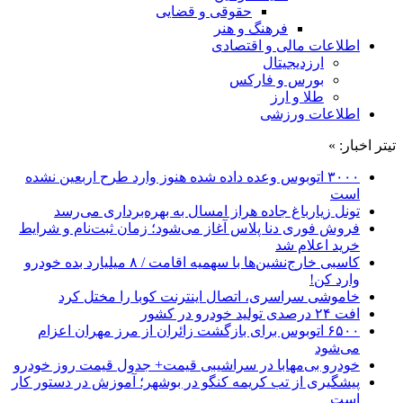
حقوقی و قضایی
فرهنگ و هنر
اطلاعات مالی و اقتصادی
ارزدیجیتال
بورس و فارکس
طلا و ارز
اطلاعات ورزشی
تیتر اخبار: »
۳۰۰۰ اتوبوس وعده داده شده هنوز وارد طرح اربعین نشده
است
تونل زیارباغ جاده هراز امسال به بهره‌برداری می‌رسد
فروش فوری دنا پلاس آغاز می‌شود؛ زمان ثبت‌نام و شرایط
خرید اعلام شد
کاسبی خارج‌نشین‌ها با سهمیه اقامت / ۸ میلیارد بده خودرو
وارد کن!
خاموشی سراسری، اتصال اینترنت کوبا را مختل کرد
افت ۲۴ درصدی تولید خودرو در کشور
۶۵۰۰ اتوبوس برای بازگشت زائران از مرز مهران اعزام
می‌شود
خودرو بی‌مهابا در سراشیبی قیمت+ جدول قیمت روز خودرو
پیشگیری از تب کریمه کنگو در بوشهر؛ آموزش در دستور کار
است