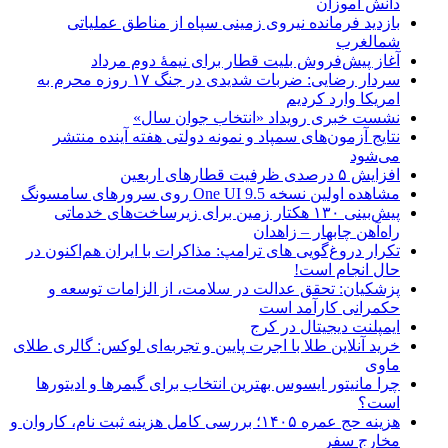
دانش آموزان
بازدید فرمانده نیروی زمینی سپاه از مناطق عملیاتی
شمالغرب
آغاز پیش‌فروش بلیت قطار برای نیمۀ دوم مرداد
سردار رضایی: ضربات شدیدی در جنگ ۱۷ روزه محرم به
امریکا وارد کردیم
نشست خبری رویداد «انتخاب جوان سال»
نتایج آزمون‌های سمپاد و نمونه دولتی هفته آینده منتشر
می‌شود
افزایش ۵ درصدی ظرفیت قطارهای اربعین
مشاهده اولین نسخه One UI 9.5 روی سرورهای سامسونگ
پیش‌بینی ۱۳۰ هکتار زمین برای زیرساخت‌های خدماتی
راه‌آهن چابهار – زاهدان
تکرار دروغ‌گویی های ترامپ: مذاکرات با ایران هم‌اکنون در
حال انجام است!
پزشکیان: تحقق عدالت در سلامت، از الزامات توسعه و
حکمرانی کارآمد است
ایمپلنت دیجیتال در کرج
خرید آنلاین طلا با اجرت پایین و تجربه‌ای لوکس: گالری طلای
ماوی
چرا مانیتور ایسوس بهترین انتخاب برای گیمرها و ادیتورها
است؟
هزینه حج عمره ۱۴۰۵؛ بررسی کامل هزینه ثبت نام، کاروان و
مخارج سفر