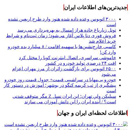
جدیدترین‌های اطلاعات ایران
۳۰۰۰ اتوبوس وعده داده شده هنوز وارد طرح اربعین نشده
است
تونل زیارباغ جاده هراز امسال به بهره‌برداری می‌رسد
فروش فوری دنا پلاس آغاز می‌شود؛ زمان ثبت‌نام و شرایط
خرید اعلام شد
کاسبی خارج‌نشین‌ها با سهمیه اقامت / ۸ میلیارد بده خودرو
وارد کن!
خاموشی سراسری، اتصال اینترنت کوبا را مختل کرد
افت ۲۴ درصدی تولید خودرو در کشور
۶۵۰۰ اتوبوس برای بازگشت زائران از مرز مهران اعزام
می‌شود
خودرو بی‌مهابا در سراشیبی قیمت+ جدول قیمت روز خودرو
پیشگیری از تب کریمه کنگو در بوشهر؛ آموزش در دستور کار
است
سیلیکن ولیِ تهران؛ این ایران نسل Z مگر متوقف شدنی
است؟ / آینده ایران را این دانش آموزان می سازند
اطلاعات لحظه‌ای ایران و جهان
۳۰۰۰ اتوبوس وعده داده شده هنوز وارد طرح اربعین نشده است