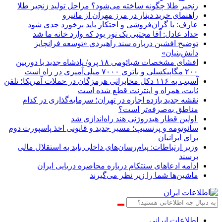
زنجیر طلا چگونه ساخته می‌شود؟ مراحل تولید زنجیر طلا
راهنمای خرید دینار در مرز مهران از مانیرو
عارف: با گران‌فروشی و احتکار باید برخورد جدی شود
حداد عادل: آقا مجتبی یک نور بود که وارد خانه ما شد
توضیح افشین درباره سند راهبردی «توسعه فرانچایز
دانش‌بنیان»
افشای مشخصات شیائومی ۱۸ پرو/ پادشاه جدید با دوربین
۲۰۰ مگاپیکسلی و باتری ۷۰۰۰ میلی‌آمپری در راه است
آسیب به ۱۱۶ دکل مخابراتی هرمزگان در حملات آمریکا؛ تلفن
ثابت، همراه و اینترنت ‌قطع شده است
نقشه جدید بازده اجاره در تهران؛ سرمایه‌گذاری در کدام
مناطق به‌صرفه‌تر است؟
اولین قطار هیدروژنی هند راه‌اندازی شد
سائوتومه و پرنسیپ؛ مسیر جدید و قانونی اخذ پاسپورت دوم
برای ایرانیان
وزیر ارتباطات: پیام‌رسان‌های داخلی باید به استقلال مالی
برسند
ادامه ادعاهای سنتکام درباره محاصره دریایی ایران
ماشین‌ها شما را زیر نظر می‌گیرند
اطلاعات‌ ‎ایرانی