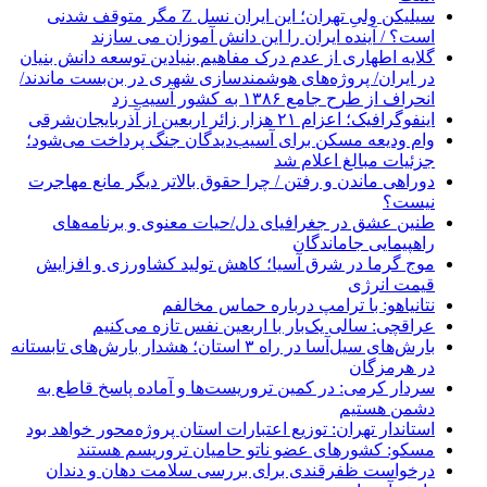
سیلیکن ولیِ تهران؛ این ایران نسل Z مگر متوقف شدنی
است؟ / آینده ایران را این دانش آموزان می سازند
گلایه اطهاری از عدم درک مفاهیم بنیادین توسعه دانش بنیان
در ایران/ پروژه‌های هوشمندسازی شهری در بن‌بست ماندند/
انحراف از طرح جامع ۱۳۸۶ به کشور آسیب زد
اینفوگرافیک؛ اعزام ۲۱ هزار زائر اربعین از آذربایجان‌شرقی
وام ودیعه مسکن برای آسیب‌دیدگان جنگ پرداخت می‌شود؛
جزئیات مبالغ اعلام شد
دوراهی ماندن و رفتن / چرا حقوق بالاتر دیگر مانع مهاجرت
نیست؟
طنین عشق در جغرافیای دل/حیات معنوی و برنامه‌های
راهپیمایی جاماندگان
موج گرما در شرق آسیا؛ کاهش تولید کشاورزی و افزایش
قیمت انرژی
نتانیاهو: با ترامپ درباره حماس مخالفم
عراقچی: سالی یک‌بار با اربعین نفس تازه می‌کنیم
بارش‌های سیل‌آسا در راه ۳ استان؛ هشدار بارش‌های تابستانه
در هرمزگان
سردار کرمی: در کمین تروریست‌ها و آماده پاسخ قاطع به
دشمن هستیم
استاندار تهران: توزیع اعتبارات استان پروژه‌محور خواهد بود
مسکو: کشورهای عضو ناتو حامیان تروریسم هستند
درخواست ظفرقندی برای بررسی سلامت دهان و دندان