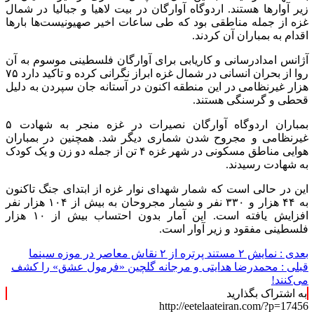
زیر آوارها هستند. اردوگاه آوارگان در بیت
لاهیا
و
جبالیا
در شمال
غزه از جمله مناطقی بود که طی ساعات اخیر صهیونیست‌ها بارها
اقدام به بمباران آن کردند.
آژانس امدادرسانی و کاریابی برای آوارگان فلسطینی موسوم به آن
روا از بحران انسانی در شمال غزه ابراز نگرانی کرده و تاکید دارد ۷۵
هزار غیرنظامی در این منطقه اکنون در آستانه جان سپردن به دلیل
قحطی و گرسنگی هستند.
بمباران اردوگاه آوارگان
نصیرات
در غزه منجر به شهادت ۵
غیرنظامی و مجروح شدن شماری دیگر شد. همچنین در بمباران
هوایی مناطق مسکونی در شهر غزه ۴ تن از جمله دو زن و یک کودک
به شهادت رسیدند.
این در حالی است که شمار شهدای نوار غزه از ابتدای جنگ تاکنون
به ۴۴ هزار و ۳۳۰ نفر و شمار مجروحان به بیش از ۱۰۴ هزار نفر
افزایش یافته است. این آمار بدون احتساب بیش از ۱۰ هزار
فلسطینی مفقود و زیر آوار است.
بعدی :
نمایش ۲ مستند پرتره از ۲ نقاش معاصر در موزه سینما
قبلی :
محمدرضا هدایتی و مرجانه گلچین «فرمول عشق» را کشف
می‌کنند!
به اشتراک بگذارید
http://eetelaateiran.com/?p=17456