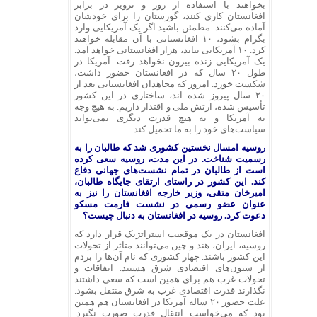
بخواهند با استفاده از زور و تزویر در برابر
افغانستان کاری کنند، گورستان را برای خودشان
آماده می‌کنند. مطمئن باشید اگر یک آمریکایی وارد
بگرام بشود، ۱۰ افغانستانی با آن مقابله خواهند
کرد. ۱۰ آمریکایی بیاید، هزار افغانستانی خواهد آمد.
یک آمریکایی زنده بیرون نخواهد رفت. آمریکا در
طول ۲۰ سال که در افغانستان حضور داشت،
شکست خورد. امروز که مجاهدان افغانستانی بعد از
۲۰ سال پیروز شده
اند
، ساختاری در این کشور
تأسیس شده، ارتش ملی و اقتدار داریم. به هیچ وجه
نه آمریکا و نه هیچ قدرت دیگری نمی‌تواند
سیاست‌های خود را به ما تحمیل کند.
روسیه امسال نخستین کشوری شد که طالبان را به
رسمیت شناخت. در این مدت، روسیه سعی کرده
است از طالبان در تمام نشست‌های جهانی دفاع
کند. این کشور در راستای ارتقای جایگاه طالبان،
امیرخان متقی، وزیر خارجه افغانستان را نیز به
عنوان عضو رسمی در نشست فارمت مسکو
دعوت کرد. روسیه در افغانستان به دنبال چیست؟
افغانستان در یک موقعیت استراتژیک قرار دارد که
روسیه، ایران، هند و چین می‌توانند متاثر از تحولات
این کشور باشند. چهار کشوری که نام آن‌ها را بردم
از ستون‌های اقتصادی شرق هستند. اتفاقات و
تحولات غرب هم برای همین است که سعی داشتند
نگذارند قدرت اقتصادی غرب به شرق منتقل بشود.
علت حضور ۲۰ ساله آمریکا در افغانستان هم همین
بود که می‌خواست انتقال قدرت صورت نگیرد.