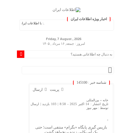
اخبار ویژه اطلاعات ایران
.: با اطلاعات ایران، اطلاعات خود را به‌روز کنی
Friday, 7 August , 2026
امروز : جمعه, ۱۶ مرداد , ۱۴۰۵
شناسه خبر : 145100
پرینت
ارسال
خانه »
بین‌المللی
تاریخ انتشار : 14 اکتبر 2025 - 8:58 |
103 بازدید
| ارسال
توسط :
مهر نیوز
بازپس گیری پایگاه «بگرام» منتفی است؛ حتی
یک آمریکایی زنده برنخواهد گشت