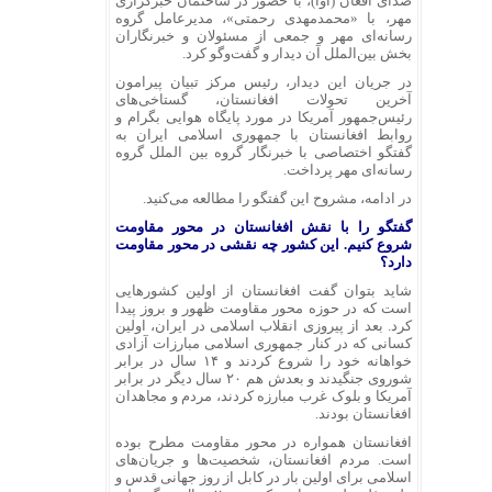
صدای افغان (آوا)، با حضور در ساختمان خبرگزاری
مهر، با «محمدمهدی رحمتی»، مدیرعامل گروه
رسانه‌ای مهر و جمعی از مسئولان و خبرنگاران
بخش بین‌الملل آن دیدار و گفت‌وگو کرد.
در جریان این دیدار، رئیس مرکز تبیان پیرامون
آخرین تحولات افغانستان، گستاخی‌های
رئیس‌جمهور آمریکا در مورد پایگاه هوایی بگرام و
روابط افغانستان با جمهوری اسلامی ایران به
گفتگو اختصاصی با خبرنگار گروه بین الملل گروه
رسانه‌ای مهر پرداخت.
در ادامه، مشروح این گفتگو را مطالعه می‌کنید.
گفتگو را با نقش افغانستان در محور مقاومت
شروع کنیم. این کشور چه نقشی در محور مقاومت
دارد؟
شاید بتوان گفت افغانستان از اولین کشورهایی
است که در حوزه محور مقاومت ظهور و بروز پیدا
کرد. بعد از پیروزی انقلاب اسلامی در ایران، اولین
کسانی که در کنار جمهوری اسلامی مبارزات آزادی
خواهانه خود را شروع کردند و ۱۴ سال در برابر
شوروی جنگیدند و بعدش هم ۲۰ سال دیگر در برابر
آمریکا و بلوک غرب مبارزه کردند، مردم و مجاهدان
افغانستان بودند.
افغانستان همواره در محور مقاومت مطرح بوده
است. مردم افغانستان، شخصیت‌ها و جریان‌های
اسلامی برای اولین بار در کابل از روز جهانی قدس و