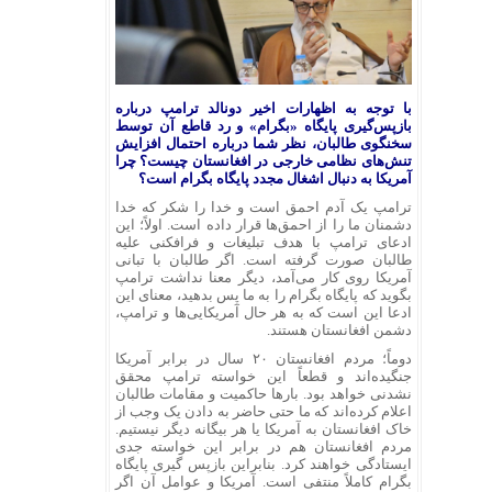
با توجه به اظهارات اخیر دونالد ترامپ درباره
بازپس‌گیری پایگاه «بگرام» و رد قاطع آن توسط
سخنگوی طالبان، نظر شما درباره احتمال افزایش
تنش‌های نظامی خارجی در افغانستان چیست؟ چرا
آمریکا به دنبال اشغال مجدد پایگاه بگرام است؟
ترامپ یک آدم احمق است و خدا را شکر که خدا
دشمنان ما را از احمق‌ها قرار داده است. اولاً؛ این
ادعای ترامپ با هدف تبلیغات و فرافکنی علیه
طالبان صورت گرفته است. اگر طالبان با تبانی
آمریکا روی کار می‌آمد، دیگر معنا نداشت ترامپ
بگوید که پایگاه بگرام را به ما پس بدهید، معنای این
ادعا این است که به هر حال آمریکایی‌ها و ترامپ،
دشمن افغانستان هستند.
دوماً؛ مردم افغانستان ۲۰ سال در برابر آمریکا
جنگیده‌اند و قطعاً این خواسته ترامپ محقق
نشدنی خواهد بود. بارها حاکمیت و مقامات طالبان
اعلام کرده‌اند که ما حتی حاضر به دادن یک وجب از
خاک افغانستان به آمریکا یا هر بیگانه دیگر نیستیم.
مردم افغانستان هم در برابر این خواسته جدی
ایستادگی خواهند کرد. بنابراین بازپس گیری پایگاه
بگرام کاملاً منتفی است. آمریکا و عوامل آن اگر