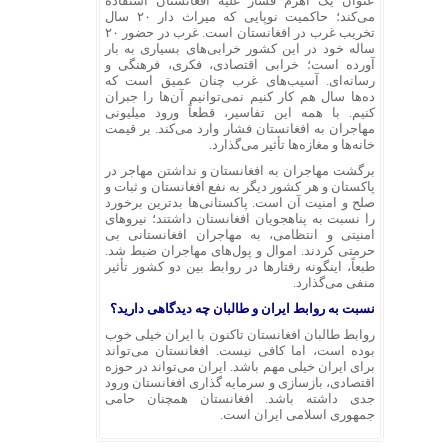
عنوان یک اهرم فشار علیه افغانستان استفاده
می‌کند؛ حاکمیت نوپایی که میراث دار ۲۰ سال
تخریب غرب در افغانستان است. غرب در حضور ۲۰
ساله خود در این کشور خرابی‌های بسیاری به بار
آورده است؛ خرابی اقتصادی، فکری، فرهنگی و
رسانه‌ای. آسیب‌های غرب چنان عمیق است که
ده‌ها سال هم کار کنیم نمی‌توانیم آن‌ها را جبران
کنیم. با همه این تفاسیر، قطعاً ورود میلیونی
مهاجران به افغانستان فشار وارد می‌کند. بر قیمت
خانه‌ها و مغازه‌ها تأثیر می‌گذارد.
برگشت مهاجران به افغانستان و نداشتن مهاجر در
پاکستان و هر کشور دیگر به نفع افغانستان و ثبات و
صلح و امنیت آن است. پاکستانی‌ها بدترین برخورد
را نسبت به پناهجویان افغانستان داشتند؛ نیروهای
امنیتی و انتظامی، به مهاجران افغانستانی بی
حرمتی کردند. اموال و پول‌های مهاجران ضبط شد.
طبعاً، اینگونه رفتارها در روابط بین دو کشور تأثیر
منفی می‌گذارد.
نسبت به روابط ایران و طالبان چه دیدگاهی دارید؟
روابط طالبان افغانستان تاکنون با ایران خیلی خوب
بوده است، اما کافی نیست. افغانستان می‌تواند
برای ایران خیلی مهم باشد. ایران می‌تواند در حوزه
اقتصادی، بازسازی و سرمایه گذاری افغانستان ورود
جدی داشته باشد. افغانستان همچنان حامی
جمهوری اسلامی ایران است.