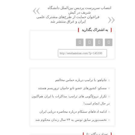
انتصاب سرپرست پردیس بین‌الملل دانشگاه
شریف در کیش
فراخوان حمایت از طرح‌های مشترک علمی
ایران و عراق منتشر شد
به اشتراک بگذارید
http://eetelaateiran.com/?p=145100
نتانیاهو: با ترامپ درباره حماس مخالفم
مسکو: کشورهای عضو ناتو حامیان تروریسم هستند
تکرار دروغ‌گویی های ترامپ: مذاکرات با ایران هم‌اکنون
در حال انجام است!
ادامه ادعاهای سنتکام درباره محاصره دریایی ایران
نخست‌وزیر سابق تونس به ۲۴ سال زندان محکوم شد
تعداد دیدگاه :
0