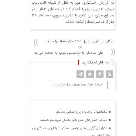
به گزارش خبرگزاری مهر به نقل از شبکه المیادین،
نیروی هوایی نیجریه اعلام کرد در حمله‌ای هوایی در
مناطق مرزی این کشور با کشور کامرون، دست‌کم ۳۵
نفر از عناصر مسلح کشته شدند.
ناوگان مسافری اردبیل ۴۷۵ هزار مسافر را جابجا
کرد
علی شادمان با «رامسس دوم» به صحنه می‌آید
به اشتراک بگذارید
http://eetelaateiran.com/?p=138972
نتانیاهو: با ترامپ درباره حماس مخالفم
مسکو: کشورهای عضو ناتو حامیان تروریسم هستند
تکرار دروغ‌گویی های ترامپ: مذاکرات با ایران هم‌اکنون در
حال انجام است!