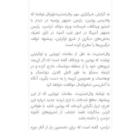
به گزارش خبرگزاری مهر،
وال‌استریت‌ژورنال
نوشته که
ولادیمیر پوتین، رئیس جمهور روسیه در دیدار با
استیو
ویتکاف
، فرستاده ویژه دونالد ترامپ، رئیس
جمهور آمریکا در امور غرب آسیا، در ازای تصرف
بخش‌های دیگری از شرق اوکراین، پیشنهاد توقف
درگیری‌ها را مطرح کرده است.
وال‌استریت به نقل از مقامات اروپایی و اوکراینی
نوشت که پوتین به
ویتکاف
گفته است که اگر کی‌یف
نیروهای خود را از منطقه
دونتسک
خارج کرده و در
نتیجه مسکو به طور کامل کنترل
دونتسک
و
لوهانسک
و همچنین کریمه را به دست بگیرد، آنگاه
با آتش‌بس
تمام‌وکمال
موافقت خواهد کرد.
به نوشته وال‌استریت، مقامات اروپایی که از این
پیشنهاد مطلع شده‌اند، با ابراز تردید جدید درباره این
طرح، ابراز نگرانی کرده‌اند که پوتین شاید با طولانی
کردن مذاکرات قصد اجتناب از تحریم‌های ثانویه
ترامپ را داشته باشد.
ترامپ گفته است که برای نخستین بار از آغاز دوره