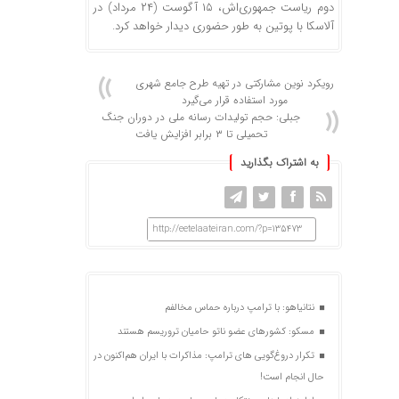
دوم ریاست جمهوری‌اش، ۱۵ آگوست (۲۴ مرداد) در
آلاسکا با پوتین به طور حضوری دیدار خواهد کرد.
رویکرد نوین مشارکتی در تهیه طرح جامع شهری
مورد استفاده قرار می‌گیرد
جبلی: حجم تولیدات رسانه ملی در دوران جنگ
تحمیلی تا ۳ برابر افزایش یافت
به اشتراک بگذارید
http://eetelaateiran.com/?p=135473
نتانیاهو: با ترامپ درباره حماس مخالفم
مسکو: کشورهای عضو ناتو حامیان تروریسم هستند
تکرار دروغ‌گویی های ترامپ: مذاکرات با ایران هم‌اکنون در
حال انجام است!