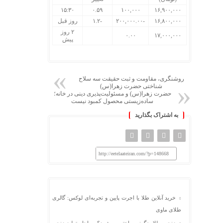
۱۵:۳۰
۰.۵۹
۱۰۰,۰۰۰
۱۶,۹۰۰,۰۰۰
۱۶,۸۰۰,۰۰۰
-۲۰۰,۰۰۰.۰۰
-۱.۲
روز قبل
۲ روز
۰.۰۰
۱۷,۰۰۰,۰۰۰
پیش
روشنگری، مقاومت و ثبت حقیقت سه سلاح
شناختی حضرت زهرا(س)
حضرت زهرا(س) و مسئولیت‌پذیری دینی در خانه؛
ساده‌زیستی محصول کمبود نیست
به اشتراک بگذارید
http://eetelaateiran.com/?p=148668
خرید آنلاین طلا با اجرت پایین و تجربه‌ای لوکس: گالری
طلای ماوی