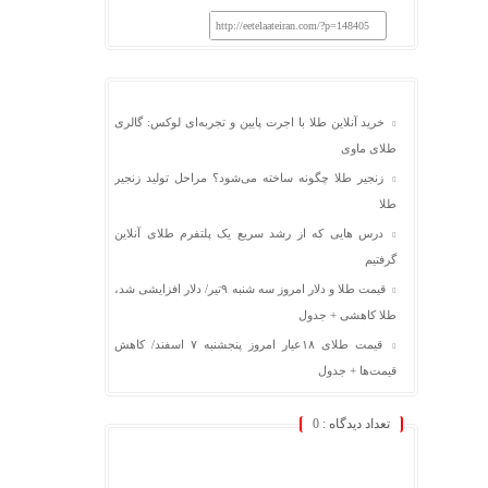
http://eetelaateiran.com/?p=148405
خرید آنلاین طلا با اجرت پایین و تجربه‌ای لوکس: گالری
طلای ماوی
زنجیر طلا چگونه ساخته می‌شود؟ مراحل تولید زنجیر
طلا
درس هایی که از رشد سریع یک پلتفرم طلای آنلاین
گرفتیم
قیمت طلا و دلار امروز سه شنبه ۹تیر/ دلار افزایشی شد،
طلا کاهشی + جدول
قیمت طلای ۱۸عیار امروز پنجشنبه ۷ اسفند/ کاهش
قیمت‌ها + جدول
تعداد دیدگاه :
0