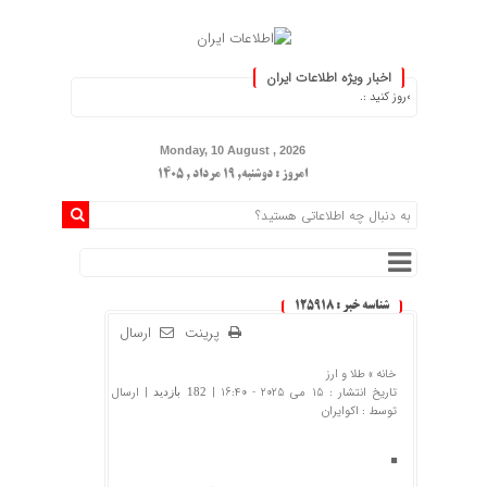
اخبار ویژه اطلاعات ایران
 را به‌روز کنید :.
Monday, 10 August , 2026
امروز : دوشنبه, ۱۹ مرداد , ۱۴۰۵
شناسه خبر : 125918
پرینت
ارسال
خانه »
طلا و ارز
تاریخ انتشار : 15 می 2025 - 16:40 |
| ارسال
182 بازدید
توسط :
اکوایران