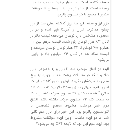
خسته کننده‌ است اما اخبار جدید حسابی به بازار
رسیده است. از سفر ترامپ به عربستان تا موافقت
مشروط مجمع با کنوانسیون پالرمو.
بازار ارز و سکه طی سه روز گذشته یعنی بعد از دور
چهارم مذاکرات ایران و آمریکا رنج شده و در در
محدوده مشخص دارد نوسان می‌دهد؛‌ قیمت دلار در
کانال ۸۳ هزار تومان رنج شده، قیمت درهم بین ۲۲
هزار و ۷۰۰ تومان تا ۲۳ هزار تومان نوسان می‌دهد و
قیمت سکه هم در کانال ۷۴ میلیون بالا و پایین
می‌شود.
البته دو اتفاق موجب شد تا بازار و به خصوص بازار
طلا و سکه در معاملات پشت خطی چهارشنبه رنج
منفی به خودشان بگیرند. اولین اتفاق کاهش قیمت
انس طلای جهانی به زیر ۳۲۰۰ دلار بود که باعث شد
طلای آبشده به کانال ۲۷ میلیون سرک بکشد و سکه
به سمت کف ۷۳ میلیون حرکت داشته باشد. اتفاق
دوم خبر موافقت مشروط مجمع تشخیص با
کنوانسیون پالرمو بود. این خبر برای بازار مهم تلقی
شد اما دو ابهام داشت؛‌ اولین ابهام موافقت مشروط
بود. ابهام دوم این بود که لایحه CFT چه می‌شود؟