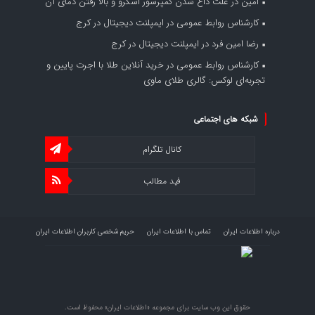
امین
در
علت داغ شدن کمپرسور اسکرو و بالا رفتن دمای آن
کارشناس روابط عمومی
در
ایمپلنت دیجیتال در کرج
رضا امین فرد
در
ایمپلنت دیجیتال در کرج
کارشناس روابط عمومی
در
خرید آنلاین طلا با اجرت پایین و
تجربه‌ای لوکس: گالری طلای ماوی
شبکه های اجتماعی
کانال تلگرام
فید مطالب
درباره اطلاعات ایران
تماس با اطلاعات ایران
حریم شخصی کاربران اطلاعات ایران
شرایط بازنشر محتوا در اطلاعات ایران
تبلیغات در اطلاعات ایران
تحلیل اطلاعات سرمایه
حقوق این وب سایت برای مجموعه «اطلاعات‌ ایران» محفوظ است.