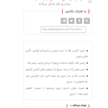
مردم زیر آوار زندگی می‌کنند
به اشتراک بگذارید
http://eetelaateiran.com/?p=125918
خرید آنلاین طلا با اجرت پایین و تجربه‌ای لوکس: گالری
طلای ماوی
زنجیر طلا چگونه ساخته می‌شود؟ مراحل تولید زنجیر طلا
درس هایی که از رشد سریع یک پلتفرم طلای آنلاین گرفتیم
قیمت طلا و دلار امروز سه شنبه ۹تیر/ دلار افزایشی شد،
طلا کاهشی + جدول
قیمت طلای ۱۸عیار امروز پنجشنبه ۷ اسفند/ کاهش
قیمت‌ها + جدول
تعداد دیدگاه :
0