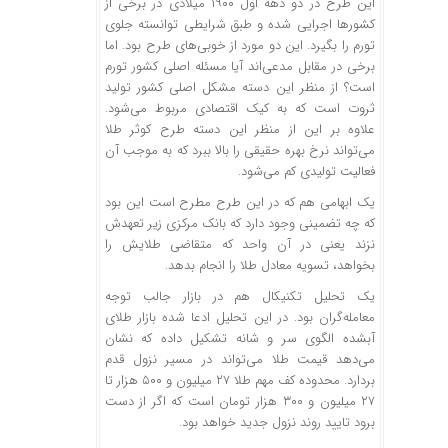
این طرح در دو دهه اول ۱۹۰۰ میلادی در برخی از
کشورها اجرایی شده و طبق شرایطی توانسته جلوی
تورم را بگیرد. این دو مورد از خوبی‌های طرح بود. اما
برخی در مقابل مدعی‌اند آیا مسئله اصلی کشور تورم
است؟ از منظر این دسته مشکل اصلی کشور تولید
ثروت است که به کیک اقتصادی مربوط می‌شود.
علاوه بر این از منظر این دسته طرح کوثر طلا
می‌تواند نرخ بهره حقیقی را بالا ببرد که به موجب آن
فعالیت تولیدی کم می‌شود.
یک ابهامی هم که در این طرح مطرح است این بود
که چه تضمینی وجود دارد که بانک مرکزی زیر تعهدش
نزند یعنی در آن واحد که متقاضی طلایش را
بخواهد، تسویه معادل طلا را انجام بدهد.
یک تحلیل تکنیکال هم در بازار جالب توجه
معامله‌گران بود. در این تحلیل ادعا شده بازار طلای
آبشده الگوی سر و شانه تشکیل داده که نشان
می‌دهد قیمت طلا می‌تواند در مسیر نزول قدم
بردارد. محدوده کف مهم طلا ۲۷ میلیون و ۵۰۰ هزار تا
۲۷ میلیون و ۳۰۰ هزار تومان است که اگر از دست
برود تایید روند نزول جدید خواهد بود.