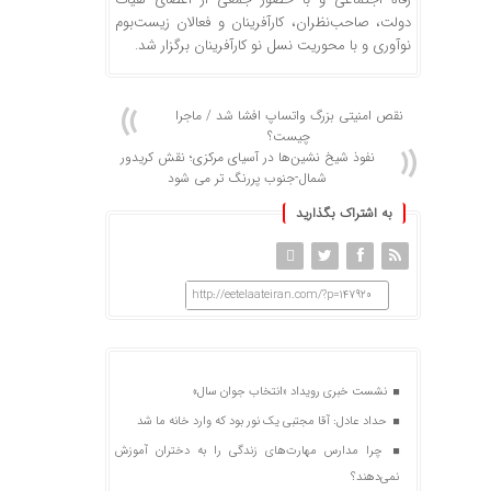
دولت، صاحب‌نظران، کارآفرینان و فعالان زیست‌بوم
نوآوری و با محوریت نسل نو کارآفرینان برگزار شد.
نقص امنیتی بزرگ واتساپ افشا شد / ماجرا
چیست؟
نفوذ شیخ نشین‌ها در آسیای مرکزی؛ نقش کریدور
شمال-جنوب پررنگ تر می شود
به اشتراک بگذارید
http://eetelaateiran.com/?p=147920
نشست خبری رویداد «انتخاب جوان سال»
حداد عادل: آقا مجتبی یک نور بود که وارد خانه ما شد
چرا مدارس مهارت‌های زندگی را به دختران آموزش
نمی‌دهند؟