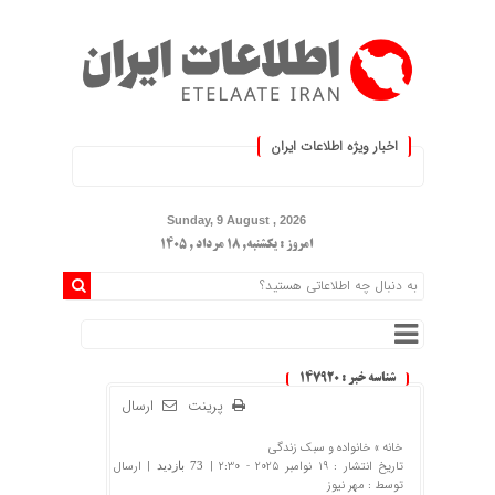
اخبار ویژه اطلاعات ایران
ید :.
Sunday, 9 August , 2026
امروز : یکشنبه, ۱۸ مرداد , ۱۴۰۵
شناسه خبر : 147920
پرینت
ارسال
خانه »
خانواده و سبک زندگی
تاریخ انتشار : 19 نوامبر 2025 - 2:30 |
| ارسال
73 بازدید
توسط :
مهر نیوز