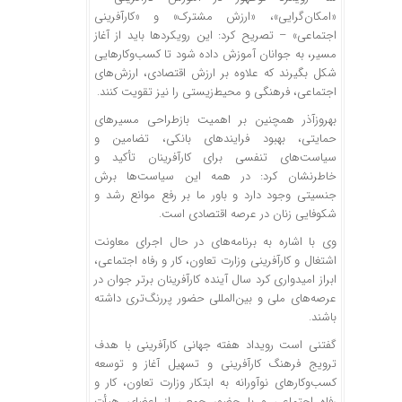
«امکان‌گرایی»، «ارزش مشترک» و «کارآفرینی
اجتماعی» – تصریح کرد: این رویکردها باید از آغاز
مسیر، به جوانان آموزش داده شود تا کسب‌وکارهایی
شکل بگیرند که علاوه بر ارزش اقتصادی، ارزش‌های
اجتماعی، فرهنگی و محیط‌زیستی را نیز تقویت کنند.
بهروزآذر
همچنین بر اهمیت بازطراحی مسیرهای
حمایتی، بهبود فرایندهای بانکی،
تضامین
و
سیاست‌های تنفسی برای کارآفرینان تأکید و
خاطرنشان کرد: در همه این سیاست‌ها برش
جنسیتی وجود دارد و باور ما بر رفع موانع رشد و
شکوفایی زنان در عرصه اقتصادی است.
وی با اشاره به برنامه‌های در حال اجرای معاونت
اشتغال و کارآفرینی وزارت تعاون، کار و رفاه اجتماعی،
ابراز امیدواری کرد سال آینده کارآفرینان برتر جوان در
عرصه‌های ملی و بین‌المللی حضور پررنگ‌تری داشته
باشند.
گفتنی است رویداد هفته جهانی کارآفرینی با هدف
ترویج فرهنگ کارآفرینی و تسهیل آغاز و توسعه
کسب‌وکارهای نوآورانه به ابتکار وزارت تعاون، کار و
رفاه اجتماعی و با حضور جمعی از اعضای هیأت