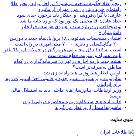
زنجیر طلا چگونه ساخته می‌شود؟ مراحل تولید زنجیر طلا
راهنمای خرید دینار در مرز مهران از مانیرو
عارف: با گران‌فروشی و احتکار باید برخورد جدی شود
حداد عادل: آقا مجتبی یک نور بود که وارد خانه ما شد
توضیح افشین درباره سند راهبردی «توسعه فرانچایز
دانش‌بنیان»
افشای مشخصات شیائومی ۱۸ پرو/ پادشاه جدید با دوربین
۲۰۰ مگاپیکسلی و باتری ۷۰۰۰ میلی‌آمپری در راه است
آسیب به ۱۱۶ دکل مخابراتی هرمزگان در حملات آمریکا؛ تلفن
ثابت، همراه و اینترنت ‌قطع شده است
نقشه جدید بازده اجاره در تهران؛ سرمایه‌گذاری در کدام
مناطق به‌صرفه‌تر است؟
اولین قطار هیدروژنی هند راه‌اندازی شد
سائوتومه و پرنسیپ؛ مسیر جدید و قانونی اخذ پاسپورت دوم
برای ایرانیان
وزیر ارتباطات: پیام‌رسان‌های داخلی باید به استقلال مالی
برسند
ادامه ادعاهای سنتکام درباره محاصره دریایی ایران
ماشین‌ها شما را زیر نظر می‌گیرند
منوی سایت