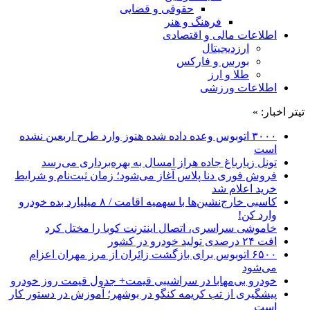
حقوقی و قضایی
فرهنگ و هنر
اطلاعات مالی و اقتصادی
ارزدیجیتال
بورس و فارکس
طلا و ارز
اطلاعات ورزشی
تیتر اخبار: »
۳۰۰۰ اتوبوس وعده داده شده هنوز وارد طرح اربعین نشده
است
تونل زیارباغ جاده هراز امسال به بهره‌برداری می‌رسد
فروش فوری دنا پلاس آغاز می‌شود؛ زمان ثبت‌نام و شرایط
خرید اعلام شد
کاسبی خارج‌نشین‌ها با سهمیه اقامت / ۸ میلیارد بده خودرو
وارد کن!
خاموشی سراسری، اتصال اینترنت کوبا را مختل کرد
افت ۲۴ درصدی تولید خودرو در کشور
۶۵۰۰ اتوبوس برای بازگشت زائران از مرز مهران اعزام
می‌شود
خودرو بی‌مهابا در سراشیبی قیمت+ جدول قیمت روز خودرو
پیشگیری از تب کریمه کنگو در بوشهر؛ آموزش در دستور کار
است