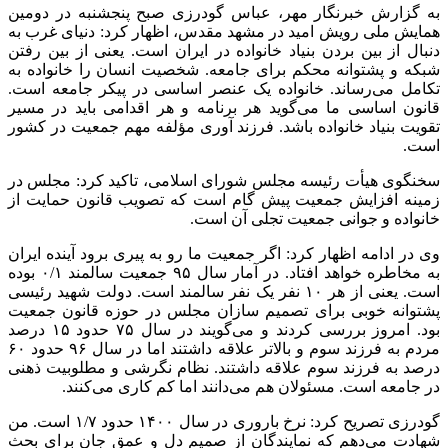
به گزارش خبرنگار مهر، عباس گودرزی صبح پنجشنبه در دومین
همایش ملی رویش امید در مشهد مقدس، اظهار کرد: دنیای غرب به
دنبال از بین بردن بنیاد خانواده در ایران است. یعنی از بین رفتن
شبکه و پشتوانه محکم برای جامعه. شخصیت انسان را خانواده به
تکامل می‌رساند. خانواده یک عنصر اساسی در پیکر جامعه است.
قانون اساسی ما می‌گوید هر برنامه و هر اقدامی باید در مسیر
تقویت بنیاد خانواده باشد. فرزند
آوری
مؤلفه مهم جمعیت در کشور
است.
سخنگوی هیأت رئیسه مجلس شورای اسلامی، تاکید کرد: مجلس در
زمینه افزایش جمعیت پیش گام است که تصویب قانون حمایت از
خانواده و جوانی جمعیت تجلی آن است.
وی در ادامه اظهار کرد: اگر جمعیت ما رو به پیری برود آینده ایران
به مخاطره خواهد افتاد. در آمار سال ۹۵ جمعیت سالمند ۰/۱ بوده
است. یعنی از هر ۱۰ نفر یک نفر سالمند است. دولت شهید رئیسی
پشتوانه خوبی برای تصمیم سازان مجلس در حوزه قانون جمعیت
بود. امروز بررسی کردند و می‌گویند در سال ۷۵ حدود ۱۵ درصد
مردم به فرزند سوم و بالاتر علاقه داشتند اما در سال ۹۶ حدود ۶۰
درصد به فرزند سوم علاقه داشتند. نظام نگرشی و مطلوبیت ذهنی
در جامعه است. مسئولان هم می‌دانند اما کم کاری می‌کنند.
گودرزی تصریح کرد: نرخ باروری در سال ۱۴۰۰ حدود ۱/۷ است. من
شهادت می‌دهم که نمایندگان از صمیم دل و عمق جان برای بحث