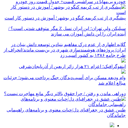
خودرو بی‌مهابا در سراشیبی قیمت+ جدول قیمت روز خودرو
پیشگیری از تب کریمه کنگو در بوشهر؛ آموزش در دستور کار است
سیلیکن ولیِ تهران؛ این ایران نسل Z مگر متوقف شدنی است؟ /
آینده ایران را این دانش آموزان می سازند
گلایه اطهاری از عدم درک مفاهیم بنیادین توسعه دانش بنیان در
ایران/ پروژه‌های هوشمندسازی شهری در بن‌بست ماندند/انحراف از
طرح جامع ۱۳۸۶ به کشور آسیب زد
اینفوگرافیک؛ اعزام ۲۱ هزار زائر اربعین از آذربایجان‌شرقی
وام ودیعه مسکن برای آسیب‌دیدگان جنگ پرداخت می‌شود؛ جزئیات
مبالغ اعلام شد
دوراهی ماندن و رفتن / چرا حقوق بالاتر دیگر مانع مهاجرت نیست؟
طنین عشق در جغرافیای دل/حیات معنوی و برنامه‌های راهپیمایی
جاماندگان