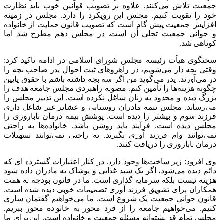
جمعیت تلاش می‌کنند. علاوه بر تصویب قوانین خوب باید نظارت
خود را تقویت کنیم. مجلس این رویکرد را دارد. مجلس در زمینه
افزایش جمعیت پیش گام است که تصویب قانون حمایت از خانواده
و جوانی جمعیت تجلی آن است. در مجلس دهم مطرح شد اما
کوتاهی شد.
سخنگوی هیأت رئیسه مجلس شورای اسلامی در ادامه تاکید کرد:
وقتی بچه دار می‌شویم، در راهروهای ثبت احوال پدر صاحب بچه را
در می‌آورند. پدر می‌گوید من اگر سه بچه داشته باشم با حقوق پایین
چگونه هزینه‌ها را تأمین کنم. مصوبه راهبردی مجلس جامعه هدف را
بزرگ دیده و محدود به زنان شاغل نکرده است. این تدبیر مجلس را
می‌رساند. مجلس بیمه مادران روستایی و عشایر غیر شاغل داری
فرزند سوم و بیشتر را دیده است. پوشش بیمه درمان ناباروری را
مجلس دیده است. فرآیند باید روشن باشد. خانواده‌ها به راحتی
نمی‌توانند وام فرزند
آوری
بگیرند. به راحتی نمی‌توانند تسهیلات
درمان ناباروری را دریافت کنند.
وی افزود: زیر ساخت‌ها وجود دارد. در کنار اعتبارات گسترده
ای
که
دائم دیده می‌شود، اگر یک سبد غذایی و پوشاک به مادران داده شود
هزینه نیست بلکه سرمایه گذاری است. ما در قانون بودجه به همت
همکاران برای تشویق فرزند
آوری
تصمیمات خوبی دیده شده است.
قانون جوانی جمعیت یک شروع است. ما می‌خواهیم گفتمان سازی
کنیم. می‌خواهیم جامعه را از فرد محور به خانواده محور ببریم.
مجلس تمام قد پشتوانه مسئله جمعیت و خانواده است. این برای ما