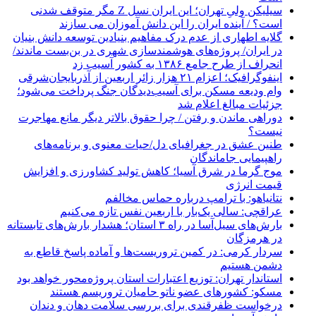
سیلیکن ولیِ تهران؛ این ایران نسل Z مگر متوقف شدنی
است؟ / آینده ایران را این دانش آموزان می سازند
گلایه اطهاری از عدم درک مفاهیم بنیادین توسعه دانش بنیان
در ایران/ پروژه‌های هوشمندسازی شهری در بن‌بست ماندند/
انحراف از طرح جامع ۱۳۸۶ به کشور آسیب زد
اینفوگرافیک؛ اعزام ۲۱ هزار زائر اربعین از آذربایجان‌شرقی
وام ودیعه مسکن برای آسیب‌دیدگان جنگ پرداخت می‌شود؛
جزئیات مبالغ اعلام شد
دوراهی ماندن و رفتن / چرا حقوق بالاتر دیگر مانع مهاجرت
نیست؟
طنین عشق در جغرافیای دل/حیات معنوی و برنامه‌های
راهپیمایی جاماندگان
موج گرما در شرق آسیا؛ کاهش تولید کشاورزی و افزایش
قیمت انرژی
نتانیاهو: با ترامپ درباره حماس مخالفم
عراقچی: سالی یک‌بار با اربعین نفس تازه می‌کنیم
بارش‌های سیل‌آسا در راه ۳ استان؛ هشدار بارش‌های تابستانه
در هرمزگان
سردار کرمی: در کمین تروریست‌ها و آماده پاسخ قاطع به
دشمن هستیم
استاندار تهران: توزیع اعتبارات استان پروژه‌محور خواهد بود
مسکو: کشورهای عضو ناتو حامیان تروریسم هستند
درخواست ظفرقندی برای بررسی سلامت دهان و دندان