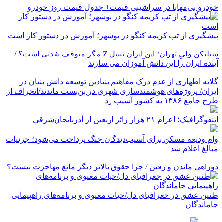
خودرو بی‌مهابا در سراشیبی قیمت+ جدول قیمت روز خودرو
پیشگیری از تب کریمه کنگو در بوشهر؛ آموزش در دستور کار است
سیلیکن ولیِ تهران؛ این ایران نسل Z مگر متوقف شدنی است؟ /
آینده ایران را این دانش آموزان می سازند
گلایه اطهاری از عدم درک مفاهیم بنیادین توسعه دانش بنیان در
ایران/ پروژه‌های هوشمندسازی شهری در بن‌بست ماندند/انحراف از
طرح جامع ۱۳۸۶ به کشور آسیب زد
اینفوگرافیک؛ اعزام ۲۱ هزار زائر اربعین از آذربایجان‌شرقی
وام ودیعه مسکن برای آسیب‌دیدگان جنگ پرداخت می‌شود؛ جزئیات
مبالغ اعلام شد
دوراهی ماندن و رفتن / چرا حقوق بالاتر دیگر مانع مهاجرت نیست؟
طنین عشق در جغرافیای دل/حیات معنوی و برنامه‌های راهپیمایی
جاماندگان