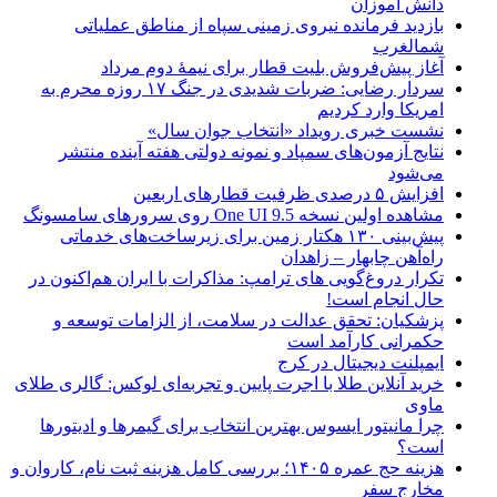
دانش آموزان
بازدید فرمانده نیروی زمینی سپاه از مناطق عملیاتی
شمالغرب
آغاز پیش‌فروش بلیت قطار برای نیمۀ دوم مرداد
سردار رضایی: ضربات شدیدی در جنگ ۱۷ روزه محرم به
امریکا وارد کردیم
نشست خبری رویداد «انتخاب جوان سال»
نتایج آزمون‌های سمپاد و نمونه دولتی هفته آینده منتشر
می‌شود
افزایش ۵ درصدی ظرفیت قطارهای اربعین
مشاهده اولین نسخه One UI 9.5 روی سرورهای سامسونگ
پیش‌بینی ۱۳۰ هکتار زمین برای زیرساخت‌های خدماتی
راه‌آهن چابهار – زاهدان
تکرار دروغ‌گویی های ترامپ: مذاکرات با ایران هم‌اکنون در
حال انجام است!
پزشکیان: تحقق عدالت در سلامت، از الزامات توسعه و
حکمرانی کارآمد است
ایمپلنت دیجیتال در کرج
خرید آنلاین طلا با اجرت پایین و تجربه‌ای لوکس: گالری طلای
ماوی
چرا مانیتور ایسوس بهترین انتخاب برای گیمرها و ادیتورها
است؟
هزینه حج عمره ۱۴۰۵؛ بررسی کامل هزینه ثبت نام، کاروان و
مخارج سفر