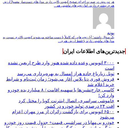
هر دو روش در صورت اجرای صحیح کیفیت بالایی دارند. مدل‌های دست‌ساز معمولاً ارزش
هنری بیشتری دارند، اما زنجیرهای ماشینی هم...
پونه
یک سؤال داشتم؛ آیا زنجیرهایی که کاملاً با دست ساخته می‌شوند کیفیت بالاتری نسبت به
مدل‌های ماشینی دارند یا فقط ارزش هنری...
جدیدترین‌های اطلاعات ایران
۳۰۰۰ اتوبوس وعده داده شده هنوز وارد طرح اربعین نشده
است
تونل زیارباغ جاده هراز امسال به بهره‌برداری می‌رسد
فروش فوری دنا پلاس آغاز می‌شود؛ زمان ثبت‌نام و شرایط
خرید اعلام شد
کاسبی خارج‌نشین‌ها با سهمیه اقامت / ۸ میلیارد بده خودرو
وارد کن!
خاموشی سراسری، اتصال اینترنت کوبا را مختل کرد
افت ۲۴ درصدی تولید خودرو در کشور
۶۵۰۰ اتوبوس برای بازگشت زائران از مرز مهران اعزام
می‌شود
خودرو بی‌مهابا در سراشیبی قیمت+ جدول قیمت روز خودرو
پیشگیری از تب کریمه کنگو در بوشهر؛ آموزش در دستور کار