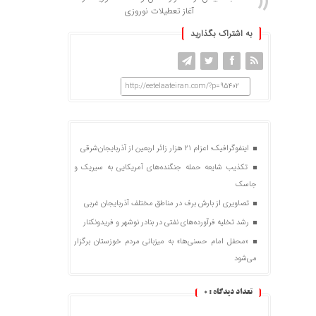
آغاز تعطیلات نوروزی
به اشتراک بگذارید
http://eetelaateiran.com/?p=95402
اینفوگرافیک؛ اعزام ۲۱ هزار زائر اربعین از آذربایجان‌شرقی
تکذیب شایعه حمله جنگنده‌های آمریکایی به سیریک و
جاسک
تصاویری از بارش برف در مناطق مختلف آذربایجان غربی
رشد تخلیه فرآورده‌های نفتی در بنادر نوشهر و فریدونکنار
«محفل امام حسنی‌ها» به میزبانی مردم خوزستان برگزار
می‌شود
تعداد دیدگاه :
0