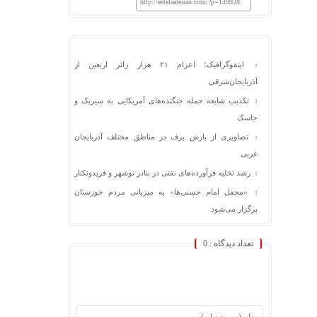
http://eetelaateiran.com/?p=139928
اینفوگرافیک؛ اعزام ۲۱ هزار زائر اربعین از
آذربایجان‌شرقی
تکذیب شایعه حمله جنگنده‌های آمریکایی به سیریک و
جاسک
تصاویری از بارش برف در مناطق مختلف آذربایجان
غربی
رشد تخلیه فرآورده‌های نفتی در بنادر نوشهر و فریدونکنار
«محفل امام حسنی‌ها» به میزبانی مردم خوزستان
برگزار می‌شود
تعداد دیدگاه :
0