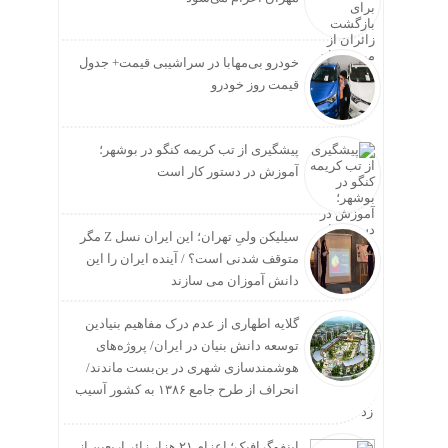
خودرو بی‌مهابا در سراشیبی قیمت+ جدول
قیمت روز خودرو
پیشگیری از تب کریمه کنگو در بوشهر؛
آموزش در دستور کار است
سیلیکن ولیِ تهران؛ این ایران نسل Z مگر
متوقف شدنی است؟ / آینده ایران را این
دانش آموزان می سازند
گلایه اطهاری از عدم درک مفاهیم بنیادین
توسعه دانش بنیان در ایران/ پروژه‌های
هوشمندسازی شهری در بن‌بست ماندند/
انحراف از طرح جامع ۱۳۸۶ به کشور آسیب
زد
اینفوگرافیک؛ اعزام ۲۱ هزار زائر اربعین از