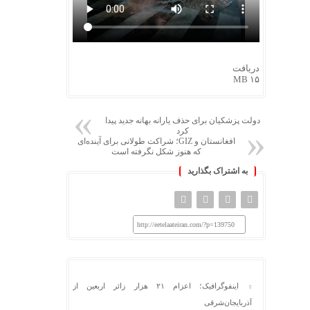
دریافت
۱۵ MB
دولت پزشکیان برای حذف یارانه بهانه جدید پیدا
کرد
افغانستان و GIZ؛ شراکت طولانی برای آینده‌ای
که هنوز شکل نگرفته است
به اشتراک بگذارید
http://eetelaateiran.com/?p=139750
اینفوگرافیک؛ اعزام ۲۱ هزار زائر اربعین از
آذربایجان‌شرقی