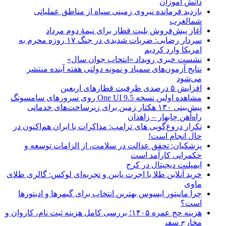
دانش آموزان
بازدید فرمانده نیروی زمینی سپاه از مناطق عملیاتی
شمالغرب
آغاز پیش‌فروش بلیت قطار برای نیمۀ دوم مرداد
سردار رضایی: ضربات شدیدی در جنگ ۱۷ روزه محرم به
امریکا وارد کردیم
نشست خبری رویداد «انتخاب جوان سال»
نتایج آزمون‌های سمپاد و نمونه دولتی هفته آینده منتشر
می‌شود
افزایش ۵ درصدی ظرفیت قطارهای اربعین
مشاهده اولین نسخه One UI 9.5 روی سرورهای سامسونگ
پیش‌بینی ۱۳۰ هکتار زمین برای زیرساخت‌های خدماتی
راه‌آهن چابهار – زاهدان
تکرار دروغ‌گویی های ترامپ: مذاکرات با ایران هم‌اکنون در
حال انجام است!
پزشکیان: تحقق عدالت در سلامت، از الزامات توسعه و
حکمرانی کارآمد است
ایمپلنت دیجیتال در کرج
خرید آنلاین طلا با اجرت پایین و تجربه‌ای لوکس: گالری طلای
ماوی
چرا مانیتور ایسوس بهترین انتخاب برای گیمرها و ادیتورها
است؟
هزینه حج عمره ۱۴۰۵؛ بررسی کامل هزینه ثبت نام، کاروان و
مخارج سفر