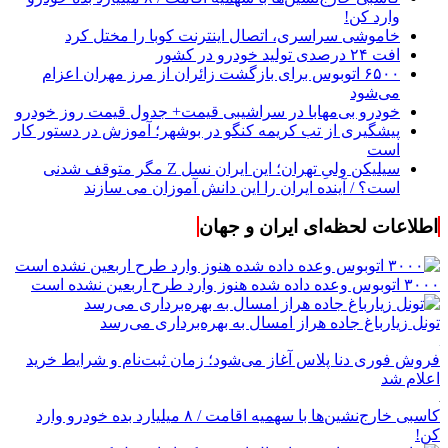
وارد کن!
خاموشی سراسری، اتصال اینترنت کوبا را مختل کرد
افت ۲۴ درصدی تولید خودرو در کشور
۶۵۰۰ اتوبوس برای بازگشت زائران از مرز مهران اعزام
می‌شود
خودرو بی‌مهابا در سراشیبی قیمت+ جدول قیمت روز خودرو
پیشگیری از تب کریمه کنگو در بوشهر؛ آموزش در دستور کار
است
سیلیکن ولیِ تهران؛ این ایران نسل Z مگر متوقف شدنی
است؟ / آینده ایران را این دانش آموزان می سازند
اطلاعات لحظه‌ای ایران و جهان
۳۰۰۰ اتوبوس وعده داده شده هنوز وارد طرح اربعین نشده است
تونل زیارباغ جاده هراز امسال به بهره‌برداری می‌رسد
فروش فوری دنا پلاس آغاز می‌شود؛ زمان ثبت‌نام و شرایط خرید
اعلام شد
کاسبی خارج‌نشین‌ها با سهمیه اقامت / ۸ میلیارد بده خودرو وارد
کن!