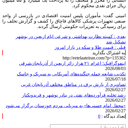
انتسابی را محرز و متخلف را به پرداخت یک میلیارد و ۵۵ میلیون
ریال جزای نقدی محکوم کرد.
امینی گفت: مأموران پلیس امنیت اقتصادی در بازرسی از واحد
صنفی تجهیزات پزشکی کالاهای قاچاق را کشف و گزارش تخلف را
برای رسیدگی به تعزیرات حکومتی ارسال گردند.
بعدی :
کمیته نظارت بهداشتی و شرعی ایام اربعین در بوشهر
تشکیل شد
قبلی :
قیمت طلا و سکه در بازار امروز
به اشتراک بگذارید
http://eetelaateiran.com/?p=135362
اینفوگرافیک؛ اعزام ۲۱ هزار زائر اربعین از آذربایجان‌شرقی
2026/08/03
تکذیب شایعه حمله جنگنده‌های آمریکایی به سیریک و جاسک
2026/07/18
تصاویری از بارش برف در مناطق مختلف آذربایجان غربی
2026/02/27
رشد تخلیه فرآورده‌های نفتی در بنادر نوشهر و فریدونکنار
2026/02/27
«محفل امام حسنی‌ها» به میزبانی مردم خوزستان برگزار می‌شود
2026/02/27
تعداد دیدگاه :
0