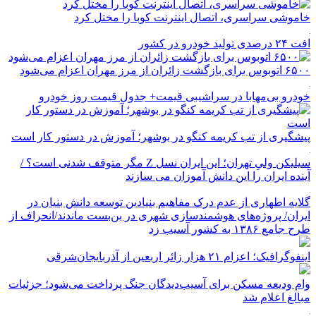
خاموشی سراسری، اتصال اینترنت کوبا را مختل کرد
افت ۲۴ درصدی تولید خودرو در کشور
۶۵۰۰ اتوبوس برای بازگشت زائران از مرز مهران اعزام می‌شود
خودرو بی‌مهابا در سراشیبی قیمت+ جدول قیمت روز خودرو
پیشگیری از تب کریمه کنگو در بوشهر؛ آموزش در دستور کار است
سیلیکن ولیِ تهران؛ این ایران نسل Z مگر متوقف شدنی است؟ /
آینده ایران را این دانش آموزان می سازند
گلایه اطهاری از عدم درک مفاهیم بنیادین توسعه دانش بنیان در
ایران/ پروژه‌های هوشمندسازی شهری در بن‌بست ماندند/انحراف از
طرح جامع ۱۳۸۶ به کشور آسیب زد
اینفوگرافیک؛ اعزام ۲۱ هزار زائر اربعین از آذربایجان‌شرقی
وام ودیعه مسکن برای آسیب‌دیدگان جنگ پرداخت می‌شود؛ جزئیات
مبالغ اعلام شد