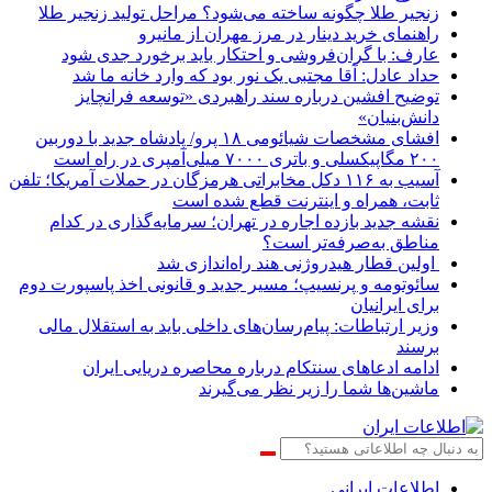
زنجیر طلا چگونه ساخته می‌شود؟ مراحل تولید زنجیر طلا
راهنمای خرید دینار در مرز مهران از مانیرو
عارف: با گران‌فروشی و احتکار باید برخورد جدی شود
حداد عادل: آقا مجتبی یک نور بود که وارد خانه ما شد
توضیح افشین درباره سند راهبردی «توسعه فرانچایز
دانش‌بنیان»
افشای مشخصات شیائومی ۱۸ پرو/ پادشاه جدید با دوربین
۲۰۰ مگاپیکسلی و باتری ۷۰۰۰ میلی‌آمپری در راه است
آسیب به ۱۱۶ دکل مخابراتی هرمزگان در حملات آمریکا؛ تلفن
ثابت، همراه و اینترنت ‌قطع شده است
نقشه جدید بازده اجاره در تهران؛ سرمایه‌گذاری در کدام
مناطق به‌صرفه‌تر است؟
اولین قطار هیدروژنی هند راه‌اندازی شد
سائوتومه و پرنسیپ؛ مسیر جدید و قانونی اخذ پاسپورت دوم
برای ایرانیان
وزیر ارتباطات: پیام‌رسان‌های داخلی باید به استقلال مالی
برسند
ادامه ادعاهای سنتکام درباره محاصره دریایی ایران
ماشین‌ها شما را زیر نظر می‌گیرند
اطلاعات‌ ‎ایرانی