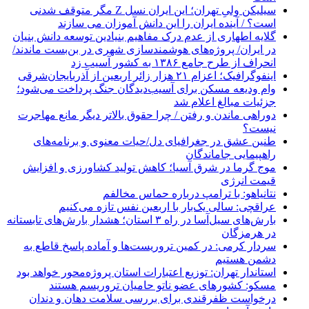
سیلیکن ولیِ تهران؛ این ایران نسل Z مگر متوقف شدنی
است؟ / آینده ایران را این دانش آموزان می سازند
گلایه اطهاری از عدم درک مفاهیم بنیادین توسعه دانش بنیان
در ایران/ پروژه‌های هوشمندسازی شهری در بن‌بست ماندند/
انحراف از طرح جامع ۱۳۸۶ به کشور آسیب زد
اینفوگرافیک؛ اعزام ۲۱ هزار زائر اربعین از آذربایجان‌شرقی
وام ودیعه مسکن برای آسیب‌دیدگان جنگ پرداخت می‌شود؛
جزئیات مبالغ اعلام شد
دوراهی ماندن و رفتن / چرا حقوق بالاتر دیگر مانع مهاجرت
نیست؟
طنین عشق در جغرافیای دل/حیات معنوی و برنامه‌های
راهپیمایی جاماندگان
موج گرما در شرق آسیا؛ کاهش تولید کشاورزی و افزایش
قیمت انرژی
نتانیاهو: با ترامپ درباره حماس مخالفم
عراقچی: سالی یک‌بار با اربعین نفس تازه می‌کنیم
بارش‌های سیل‌آسا در راه ۳ استان؛ هشدار بارش‌های تابستانه
در هرمزگان
سردار کرمی: در کمین تروریست‌ها و آماده پاسخ قاطع به
دشمن هستیم
استاندار تهران: توزیع اعتبارات استان پروژه‌محور خواهد بود
مسکو: کشورهای عضو ناتو حامیان تروریسم هستند
درخواست ظفرقندی برای بررسی سلامت دهان و دندان