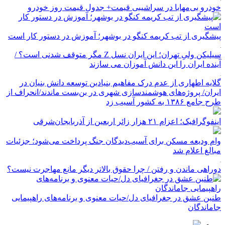
خودرو بی‌مهابا در سراشیبی قیمت+ جدول قیمت روز خودرو
پیشگیری از تب کریمه کنگو در بوشهر؛ آموزش در دستور کار است
سیلیکن ولیِ تهران؛ این ایران نسل Z مگر متوقف شدنی است؟ /
آینده ایران را این دانش آموزان می سازند
گلایه اطهاری از عدم درک مفاهیم بنیادین توسعه دانش بنیان در
ایران/ پروژه‌های هوشمندسازی شهری در بن‌بست ماندند/انحراف از
طرح جامع ۱۳۸۶ به کشور آسیب زد
اینفوگرافیک؛ اعزام ۲۱ هزار زائر اربعین از آذربایجان‌شرقی
وام ودیعه مسکن برای آسیب‌دیدگان جنگ پرداخت می‌شود؛ جزئیات
مبالغ اعلام شد
دوراهی ماندن و رفتن / چرا حقوق بالاتر دیگر مانع مهاجرت نیست؟
طنین عشق در جغرافیای دل/حیات معنوی و برنامه‌های راهپیمایی
جاماندگان