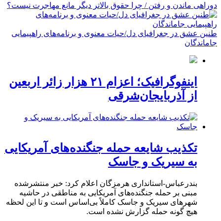
دوراهی ماندن و رفتن / چرا حقوق بالاتر دیگر مانع مهاجرت نیست؟
طنین عشق در جغرافیای دل/حیات معنوی و برنامه‌های راهپیمایی
جاماندگان
اینفوگرافیک؛ اعزام ۲۱ هزار زائر اربعین
از آذربایجان‌شرقی
تکذیب شایعه حمله جنگنده‌های آمریکایی
به سیریک و جاسک
بندرعباس-استانداری هرمزگان اعلام کرد: خبر منتشرشده
مبنی بر حمله جنگنده‌های آمریکایی به مناطقی در حاشیه
شهرهای سیریک و جاسک کاملاً بی‌اساس است و تا این لحظه
هیچ گونه حمله گزارش نشده است.