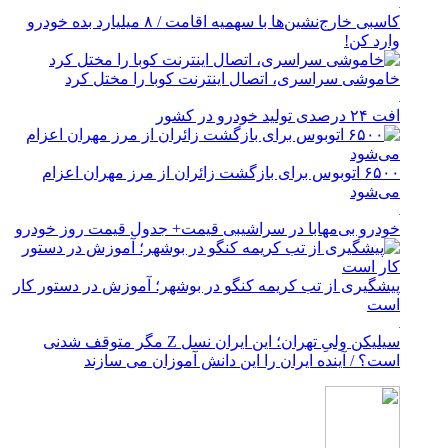
کاسبی خارج‌نشین‌ها با سهمیه اقامت / ۸ میلیارد بده خودرو
وارد کن!
خاموشی سراسری، اتصال اینترنت کوبا را مختل کرد
افت ۲۴ درصدی تولید خودرو در کشور
۶۵۰۰ اتوبوس برای بازگشت زائران از مرز مهران اعزام
می‌شود
خودرو بی‌مهابا در سراشیبی قیمت+ جدول قیمت روز خودرو
پیشگیری از تب کریمه کنگو در بوشهر؛ آموزش در دستور کار
است
سیلیکن ولیِ تهران؛ این ایران نسل Z مگر متوقف شدنی
است؟ / آینده ایران را این دانش آموزان می سازند