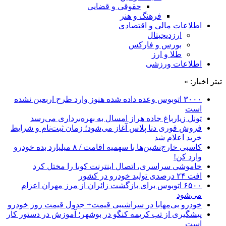
حقوقی و قضایی
فرهنگ و هنر
اطلاعات مالی و اقتصادی
ارزدیجیتال
بورس و فارکس
طلا و ارز
اطلاعات ورزشی
تیتر اخبار: »
۳۰۰۰ اتوبوس وعده داده شده هنوز وارد طرح اربعین نشده
است
تونل زیارباغ جاده هراز امسال به بهره‌برداری می‌رسد
فروش فوری دنا پلاس آغاز می‌شود؛ زمان ثبت‌نام و شرایط
خرید اعلام شد
کاسبی خارج‌نشین‌ها با سهمیه اقامت / ۸ میلیارد بده خودرو
وارد کن!
خاموشی سراسری، اتصال اینترنت کوبا را مختل کرد
افت ۲۴ درصدی تولید خودرو در کشور
۶۵۰۰ اتوبوس برای بازگشت زائران از مرز مهران اعزام
می‌شود
خودرو بی‌مهابا در سراشیبی قیمت+ جدول قیمت روز خودرو
پیشگیری از تب کریمه کنگو در بوشهر؛ آموزش در دستور کار
است