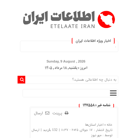
اخبار ویژه اطلاعات ایران
ز کنید :.
Sunday, 9 August , 2026
امروز : یکشنبه, ۱۸ مرداد , ۱۴۰۵
شناسه خبر : 127558
پرینت
ارسال
خانه »
اخبار استان‌ها
تاریخ انتشار : 17 جولای 2025 - 11:37 |
| ارسال
132 بازدید
توسط :
مهر نیوز