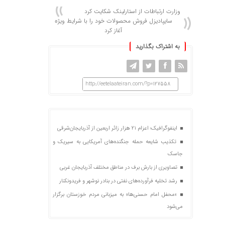
وزارت ارتباطات از استارلینک شکایت کرد
سایپادیزل فروش محصولات خود را با شرایط ویژه
آغاز کرد
به اشتراک بگذارید
http://eetelaateiran.com/?p=127558
اینفوگرافیک؛ اعزام ۲۱ هزار زائر اربعین از آذربایجان‌شرقی
تکذیب شایعه حمله جنگنده‌های آمریکایی به سیریک و
جاسک
تصاویری از بارش برف در مناطق مختلف آذربایجان غربی
رشد تخلیه فرآورده‌های نفتی در بنادر نوشهر و فریدونکنار
«محفل امام حسنی‌ها» به میزبانی مردم خوزستان برگزار
می‌شود