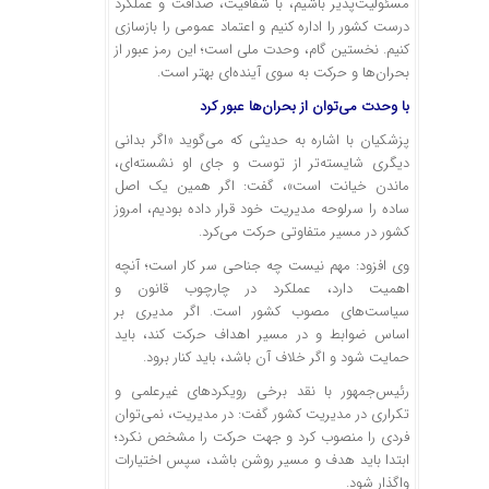
مسئولیت‌پذیر باشیم، با شفافیت، صداقت و عملکرد
درست کشور را اداره کنیم و اعتماد عمومی را بازسازی
کنیم. نخستین گام، وحدت ملی است؛ این رمز عبور از
بحران‌ها و حرکت به سوی آینده‌ای بهتر است.
با وحدت می‌توان از بحران‌ها عبور کرد
پزشکیان با اشاره به حدیثی که می‌گوید «اگر بدانی
دیگری شایسته‌تر از توست و جای او نشسته‌ای،
ماندن خیانت است»، گفت: اگر همین یک اصل
ساده را سرلوحه مدیریت خود قرار داده بودیم، امروز
کشور در مسیر متفاوتی حرکت می‌کرد.
وی افزود: مهم نیست چه جناحی سر کار است؛ آنچه
اهمیت دارد، عملکرد در چارچوب قانون و
سیاست‌های مصوب کشور است. اگر مدیری بر
اساس ضوابط و در مسیر اهداف حرکت کند، باید
حمایت شود و اگر خلاف آن باشد، باید کنار برود.
رئیس‌جمهور با نقد برخی رویکردهای غیرعلمی و
تکراری در مدیریت کشور گفت: در مدیریت، نمی‌توان
فردی را منصوب کرد و جهت حرکت را مشخص نکرد؛
ابتدا باید هدف و مسیر روشن باشد، سپس اختیارات
واگذار شود.