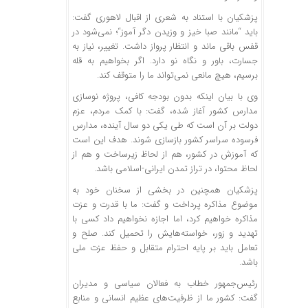
پزشکیان با استناد به شعری از اقبال لاهوری گفت:
باید “مانند صبا خیز و وزیدن
دگر
آموز
“؛ نمی‌شود در
قفس باقی ماند و انتظار پرواز داشت. تغییر، نیاز به
جسارت، باور و نگاه نو دارد. اگر بخواهیم به قله
برسیم، هیچ مانعی نمی‌تواند ما را متوقف کند.
وی با بیان اینکه بدون بودجه کافی، پروژه نوسازی
مدارس کشور آغاز شده، گفت: با کمک مردم، عزم
دولت بر آن است که طی یکی دو سال آینده، مدارس
فرسوده سراسر کشور بازسازی شوند. هدف این است
که آموزش در کشور، هم از لحاظ زیرساخت و هم از
لحاظ محتوا، در تراز تمدن ایرانی-اسلامی باشد.
پزشکیان همچنین در بخشی از سخنان خود به
موضوع مذاکره پرداخت و گفت: ما با قدرت و عزت
مذاکره خواهیم کرد، اما اجازه نخواهیم داد کسی با
تهدید و زور، خواسته‌هایش را تحمیل کند. صلح و
تعامل باید بر پایه احترام متقابل و حفظ عزت ملی
باشد.
رئیس‌جمهور خطاب به فعالان سیاسی و مدیران
گفت: کشور ما از ظرفیت‌های عظیم انسانی و منابع