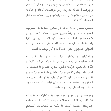
برای ساختن آینده‌ای بهتر، چاره‌ای جز وفاق، انسجام
و پرهیز از تفرقه نداریم. رمز موفقیت، اتحاد و حرکت
در مسیر عقلانیت و مسئولیت‌پذیری است، نه تکرار
الگوهای گذشته.
رئیس‌جمهور ادامه داد: در مقابل تهدیدات بیرونی،
انسجام داخلی بزرگ‌ترین سپر ماست. دشمنان بر
شکاف‌های داخلی ما حساب کرده‌اند؛ از این رو، تنها
راه مقابله با آن‌ها، استحکام درونی و پایبندی به
اصولی همچون تقوا، صداقت و کار بی‌عیب است.
پزشکیان در بخش دیگر سخنانش با اشاره به
آموزه‌های دینی و مبانی علمی خاطرنشان کرد: تقوا در
نگاه ما، یعنی حرکت دقیق، بدون خطا و با کیفیت در
اجرا. همان‌طور که در تولید صنعتی هدف، تولید بدون
نقص است، در اداره کشور نیز باید به‌گونه‌ای عمل کرد
که نیاز به اصلاح مستمر و مکرر نباشد. اصلاحات باید
ساختاری، اصولی و بادوام باشد.
وی ضمن ابراز امیدواری نسبت به مشارکت همه‌جانبه
نخبگان و اقشار مختلف مردم، تأکید کرد: دولت
چهاردهم مصمم است با تکیه بر شفافیت، انسجام
ملی و اقدامات عملی، مسیر توسعه و بازسازی اعتماد