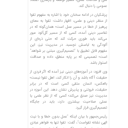
عمومی را دنبال کند.
پزشکیان در ادامه سخنان خود با اشاره به مفهوم تقوا
از منظر دینی و علمی، اظهار داشت: تقوا به معنای
پرهیز از خطا در مسیر عمل است؛ همان‌گونه که در
تفاسیر دینی آمده، کسی که از مسیر گل‌آلود عبور
می‌کند باید طوری حرکت کند که حتی ذره‌ای از
آلودگی به لباسش نچسبد. در مدیریت نیز، این
مفهوم قابل تطبیق با “تصمیم‌گیری مبتنی بر شواهد”
است؛ تصمیمی که بر پایه منطق، داده و صداقت
استوار باشد.
وی افزود: در آموزه‌های دینی نیز آمده که اگر فردی از
حقیقت آگاه باشد و آن را انکار کند، اهل تقوا نیست؛
بالعکس، انسان متقی کسی است که در برابر
حقیقت، فروتنی و پذیرش نشان دهد. این آموزه در
مدیریت نیز صدق می‌کند؛ کسی که از نظر علمی یا
عملی صلاحیت بیشتری دارد، باید در جایگاه
تصمیم‌گیری قرار گیرد.
رئیس‌جمهور با بیان اینکه “عمل بدون خطا و با نیت
الهی نشانه تقواست”، گفت: تقوا تنها به ظواهر عبادی