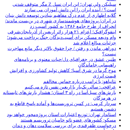
سیلیکن ولیِ تهران؛ این ایران نسل Z مگر متوقف شدنی
است؟ / آینده ایران را این دانش آموزان می سازند
گلایه اطهاری از عدم درک مفاهیم بنیادین توسعه دانش بنیان
در ایران/ پروژه‌های هوشمندسازی شهری در بن‌بست ماندند/
انحراف از طرح جامع ۱۳۸۶ به کشور آسیب زد
اینفوگرافیک؛ اعزام ۲۱ هزار زائر اربعین از آذربایجان‌شرقی
وام ودیعه مسکن برای آسیب‌دیدگان جنگ پرداخت می‌شود؛
جزئیات مبالغ اعلام شد
دوراهی ماندن و رفتن / چرا حقوق بالاتر دیگر مانع مهاجرت
نیست؟
طنین عشق در جغرافیای دل/حیات معنوی و برنامه‌های
راهپیمایی جاماندگان
موج گرما در شرق آسیا؛ کاهش تولید کشاورزی و افزایش
قیمت انرژی
نتانیاهو: با ترامپ درباره حماس مخالفم
عراقچی: سالی یک‌بار با اربعین نفس تازه می‌کنیم
بارش‌های سیل‌آسا در راه ۳ استان؛ هشدار بارش‌های تابستانه
در هرمزگان
سردار کرمی: در کمین تروریست‌ها و آماده پاسخ قاطع به
دشمن هستیم
استاندار تهران: توزیع اعتبارات استان پروژه‌محور خواهد بود
مسکو: کشورهای عضو ناتو حامیان تروریسم هستند
درخواست ظفرقندی برای بررسی سلامت دهان و دندان