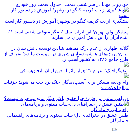
خودرو بی‌مهابا در سراشیبی قیمت+ جدول قیمت روز خودرو
پیشگیری از تب کریمه کنگو در بوشهر؛ آموزش در دستور کار است
سیلیکن ولیِ تهران؛ این ایران نسل Z مگر متوقف شدنی است؟ /
آینده ایران را این دانش آموزان می سازند
گلایه اطهاری از عدم درک مفاهیم بنیادین توسعه دانش بنیان در
ایران/ پروژه‌های هوشمندسازی شهری در بن‌بست ماندند/انحراف از
طرح جامع ۱۳۸۶ به کشور آسیب زد
اینفوگرافیک؛ اعزام ۲۱ هزار زائر اربعین از آذربایجان‌شرقی
وام ودیعه مسکن برای آسیب‌دیدگان جنگ پرداخت می‌شود؛ جزئیات
مبالغ اعلام شد
دوراهی ماندن و رفتن / چرا حقوق بالاتر دیگر مانع مهاجرت نیست؟
طنین عشق در جغرافیای دل/حیات معنوی و برنامه‌های راهپیمایی
جاماندگان