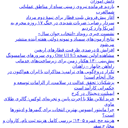
دانش آموزان
بازدید فرمانده نیروی زمینی سپاه از مناطق عملیاتی
شمالغرب
آغاز پیش‌فروش بلیت قطار برای نیمۀ دوم مرداد
سردار رضایی: ضربات شدیدی در جنگ ۱۷ روزه محرم به
امریکا وارد کردیم
نشست خبری رویداد «انتخاب جوان سال»
نتایج آزمون‌های سمپاد و نمونه دولتی هفته آینده منتشر
می‌شود
افزایش ۵ درصدی ظرفیت قطارهای اربعین
مشاهده اولین نسخه One UI 9.5 روی سرورهای سامسونگ
پیش‌بینی ۱۳۰ هکتار زمین برای زیرساخت‌های خدماتی
راه‌آهن چابهار – زاهدان
تکرار دروغ‌گویی های ترامپ: مذاکرات با ایران هم‌اکنون در
حال انجام است!
پزشکیان: تحقق عدالت در سلامت، از الزامات توسعه و
حکمرانی کارآمد است
ایمپلنت دیجیتال در کرج
خرید آنلاین طلا با اجرت پایین و تجربه‌ای لوکس: گالری طلای
ماوی
چرا مانیتور ایسوس بهترین انتخاب برای گیمرها و ادیتورها
است؟
هزینه حج عمره ۱۴۰۵؛ بررسی کامل هزینه ثبت نام، کاروان و
مخارج سفر