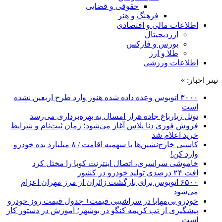
حقوقی و قضایی
فرهنگ و هنر
اطلاعات مالی و اقتصادی
ارزدیجیتال
بورس و فارکس
طلا و ارز
اطلاعات ورزشی
تیتر اخبار: »
۳۰۰۰ اتوبوس وعده داده شده هنوز وارد طرح اربعین نشده
است
تونل زیارباغ جاده هراز امسال به بهره‌برداری می‌رسد
فروش فوری دنا پلاس آغاز می‌شود؛ زمان ثبت‌نام و شرایط
خرید اعلام شد
کاسبی خارج‌نشین‌ها با سهمیه اقامت / ۸ میلیارد بده خودرو
وارد کن!
خاموشی سراسری، اتصال اینترنت کوبا را مختل کرد
افت ۲۴ درصدی تولید خودرو در کشور
۶۵۰۰ اتوبوس برای بازگشت زائران از مرز مهران اعزام
می‌شود
خودرو بی‌مهابا در سراشیبی قیمت+ جدول قیمت روز خودرو
پیشگیری از تب کریمه کنگو در بوشهر؛ آموزش در دستور کار
است