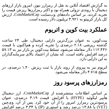
به گزارش اقتصاد آنلاین به نقل از رمزارز نیوز، امروز بازار ارز‌های
دیجیتال با روندی نزولی همراه بود و اکثر رمزارز‌ها ریزش قیمت را
تجربه کردند. بر اساس داده‌های وب‌سایت CoinMarketCap، ارزش
کل بازار کریپتو به ۳.۹۲۱ تریلیون دلار رسیده است.
عملکرد بیت کوین و اتریوم
بیت‌کوین، به عنوان بزرگ‌ترین دارایی دیجیتال، طی ۲۴ ساعت
گذشته ریزشی ۲.۱۸ درصدی را تجربه کرده و هم‌اکنون با قیمت
۱۱۲.۴۳۶ دلار معامله می‌شود. تسلط بیت‌کوین بر بازار نیز به ۵۷.۱۳
درصد افزایش یافته است، که نشان از اعتماد بالای سرمایه‌گذاران
به این دارایی دارد.
اتریوم نیز به پیروی از روند بازار با ثبت ریزش ۱.۴۰ درصدی، در
سطح ۴.۷۱۵ دلار معامله می‌شود.
رمزارز‌های پرسود روز
بر اساس اطلاعات منتشرشده از CoinMarketCap، ارز دیجیتال
هایپر لیکوئید (HYPE) با افزایش قیمت ۴.۱۹ درصدی، عنوان
پرسودترین رمزارز امروز را از آن خود کرد. پس از آن، وی‌چین
(VET) با ۱۳.۸۸ درصد رشد و استوری (IP) با ۳.۳۴ درصد افزایش