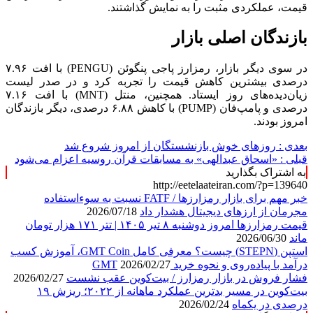
قیمت، عملکردی مثبت را به نمایش گذاشتند.
بازندگان اصلی بازار
در سوی دیگر بازار، رمزارز پاجی پنگوئن (PENGU) با افت ۷.۹۶
درصدی بیشترین کاهش قیمت را تجربه کرد و در صدر لیست
زیان‌دیده‌های روز ایستاد. همچنین، منتل (MNT) با افت ۷.۱۶
درصدی و پامپ‌فان (PUMP) با کاهش ۶.۸۸ درصدی، دیگر بازندگان
امروز بودند.
بعدی :
روزهای خوش بازنشستگان از امروز شروع شد
قبلی :
«اسحاق عبدالهی» به مسابقات قرآن روسیه اعزام می‌شود
به اشتراک بگذارید
http://eetelaateiran.com/?p=139640
خبر مهم برای بازار رمزارزها / FATF نسبت به سوءاستفاده
مجرمان از ارزهای دیجیتال هشدار داد
2026/07/18
قیمت رمزارزها امروز دوشنبه ۸ تیر ۱۴۰۵ | تتر ۱۷۱ هزار تومان
ماند
2026/06/30
استپن (STEPN) چیست؟ معرفی کامل GMT Coin، آموزش کسب
درآمد با پیاده‌روی و نحوه خرید GMT
2026/02/27
فشار فروش در بازار رمزارز / بیت‌کوین عقب نشست
2026/02/27
بیت‌کوین در مسیر بدترین عملکرد ماهانه از ۲۰۲۲؛ ریزش ۱۹
درصدی در یکماه
2026/02/24