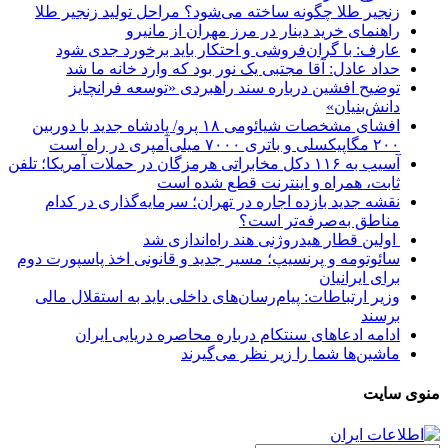
زنجیر طلا چگونه ساخته می‌شود؟ مراحل تولید زنجیر طلا
راهنمای خرید دینار در مرز مهران از مانیرو
عارف: با گران‌فروشی و احتکار باید برخورد جدی شود
حداد عادل: آقا مجتبی یک نور بود که وارد خانه ما شد
توضیح افشین درباره سند راهبردی «توسعه فرانچایز
دانش‌بنیان»
افشای مشخصات شیائومی ۱۸ پرو/ پادشاه جدید با دوربین
۲۰۰ مگاپیکسلی و باتری ۷۰۰۰ میلی‌آمپری در راه است
آسیب به ۱۱۶ دکل مخابراتی هرمزگان در حملات آمریکا؛ تلفن
ثابت، همراه و اینترنت ‌قطع شده است
نقشه جدید بازده اجاره در تهران؛ سرمایه‌گذاری در کدام
مناطق به‌صرفه‌تر است؟
اولین قطار هیدروژنی هند راه‌اندازی شد
سائوتومه و پرنسیپ؛ مسیر جدید و قانونی اخذ پاسپورت دوم
برای ایرانیان
وزیر ارتباطات: پیام‌رسان‌های داخلی باید به استقلال مالی
برسند
ادامه ادعاهای سنتکام درباره محاصره دریایی ایران
ماشین‌ها شما را زیر نظر می‌گیرند
منوی سایت