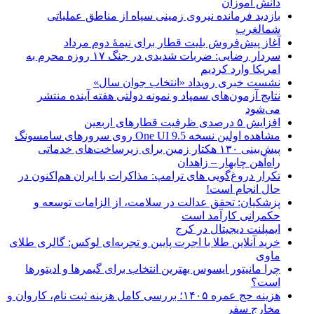
دانش آموزان
بازدید فرمانده نیروی زمینی سپاه از مناطق عملیاتی
شمالغرب
آغاز پیش‌فروش بلیت قطار برای نیمۀ دوم مرداد
سردار رضایی: ضربات شدیدی در جنگ ۱۷ روزه محرم به
امریکا وارد کردیم
نشست خبری رویداد «انتخاب جوان سال»
نتایج آزمون‌های سمپاد و نمونه دولتی هفته آینده منتشر
می‌شود
افزایش ۵ درصدی ظرفیت قطارهای اربعین
مشاهده اولین نسخه One UI 9.5 روی سرورهای سامسونگ
پیش‌بینی ۱۳۰ هکتار زمین برای زیرساخت‌های خدماتی
راه‌آهن چابهار – زاهدان
تکرار دروغ‌گویی های ترامپ: مذاکرات با ایران هم‌اکنون در
حال انجام است!
پزشکیان: تحقق عدالت در سلامت، از الزامات توسعه و
حکمرانی کارآمد است
ایمپلنت دیجیتال در کرج
خرید آنلاین طلا با اجرت پایین و تجربه‌ای لوکس: گالری طلای
ماوی
چرا مانیتور ایسوس بهترین انتخاب برای گیمرها و ادیتورها
است؟
هزینه حج عمره ۱۴۰۵؛ بررسی کامل هزینه ثبت نام، کاروان و
مخارج سفر