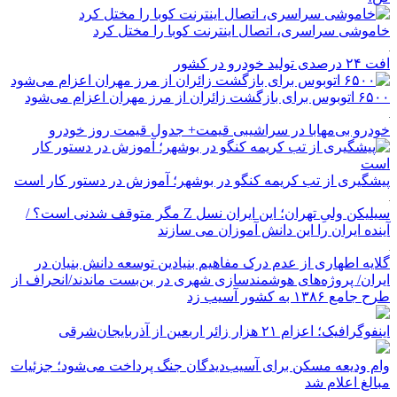
خاموشی سراسری، اتصال اینترنت کوبا را مختل کرد
افت ۲۴ درصدی تولید خودرو در کشور
۶۵۰۰ اتوبوس برای بازگشت زائران از مرز مهران اعزام می‌شود
خودرو بی‌مهابا در سراشیبی قیمت+ جدول قیمت روز خودرو
پیشگیری از تب کریمه کنگو در بوشهر؛ آموزش در دستور کار است
سیلیکن ولیِ تهران؛ این ایران نسل Z مگر متوقف شدنی است؟ /
آینده ایران را این دانش آموزان می سازند
گلایه اطهاری از عدم درک مفاهیم بنیادین توسعه دانش بنیان در
ایران/ پروژه‌های هوشمندسازی شهری در بن‌بست ماندند/انحراف از
طرح جامع ۱۳۸۶ به کشور آسیب زد
اینفوگرافیک؛ اعزام ۲۱ هزار زائر اربعین از آذربایجان‌شرقی
وام ودیعه مسکن برای آسیب‌دیدگان جنگ پرداخت می‌شود؛ جزئیات
مبالغ اعلام شد