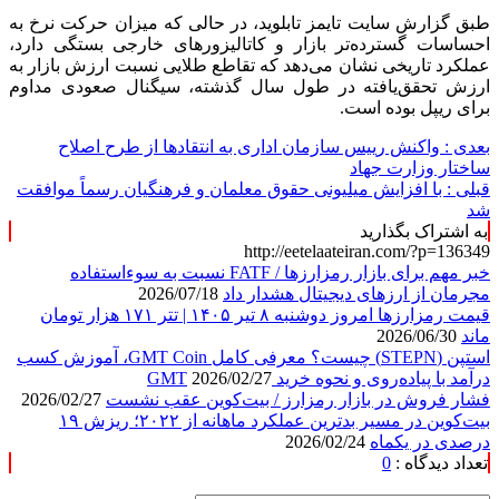
طبق گزارش سایت تایمز تابلوید، در حالی که میزان حرکت نرخ به
احساسات گسترده‌تر بازار و کاتالیزور‌های خارجی بستگی دارد،
عملکرد تاریخی نشان می‌دهد که تقاطع طلایی نسبت ارزش بازار به
ارزش تحقق‌یافته در طول سال گذشته، سیگنال صعودی مداوم
برای ریپل بوده است.
بعدی :
واکنش رییس سازمان اداری به انتقادها از طرح اصلاح
ساختار وزارت جهاد
قبلی :
با افزایش میلیونی حقوق معلمان و فرهنگیان رسماً موافقت
شد
به اشتراک بگذارید
http://eetelaateiran.com/?p=136349
خبر مهم برای بازار رمزارزها / FATF نسبت به سوءاستفاده
مجرمان از ارزهای دیجیتال هشدار داد
2026/07/18
قیمت رمزارزها امروز دوشنبه ۸ تیر ۱۴۰۵ | تتر ۱۷۱ هزار تومان
ماند
2026/06/30
استپن (STEPN) چیست؟ معرفی کامل GMT Coin، آموزش کسب
درآمد با پیاده‌روی و نحوه خرید GMT
2026/02/27
فشار فروش در بازار رمزارز / بیت‌کوین عقب نشست
2026/02/27
بیت‌کوین در مسیر بدترین عملکرد ماهانه از ۲۰۲۲؛ ریزش ۱۹
درصدی در یکماه
2026/02/24
تعداد دیدگاه :
0