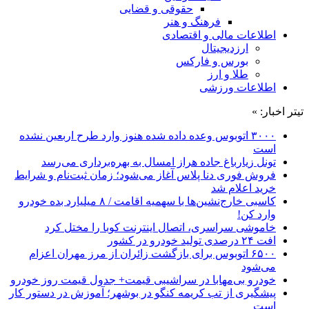
حقوقی و قضایی
فرهنگ و هنر
اطلاعات مالی و اقتصادی
ارزدیجیتال
بورس و فارکس
طلا و ارز
اطلاعات ورزشی
تیتر اخبار: »
۳۰۰۰ اتوبوس وعده داده شده هنوز وارد طرح اربعین نشده
است
تونل زیارباغ جاده هراز امسال به بهره‌برداری می‌رسد
فروش فوری دنا پلاس آغاز می‌شود؛ زمان ثبت‌نام و شرایط
خرید اعلام شد
کاسبی خارج‌نشین‌ها با سهمیه اقامت / ۸ میلیارد بده خودرو
وارد کن!
خاموشی سراسری، اتصال اینترنت کوبا را مختل کرد
افت ۲۴ درصدی تولید خودرو در کشور
۶۵۰۰ اتوبوس برای بازگشت زائران از مرز مهران اعزام
می‌شود
خودرو بی‌مهابا در سراشیبی قیمت+ جدول قیمت روز خودرو
پیشگیری از تب کریمه کنگو در بوشهر؛ آموزش در دستور کار
است