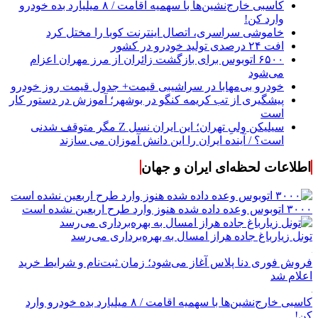
کاسبی خارج‌نشین‌ها با سهمیه اقامت / ۸ میلیارد بده خودرو
وارد کن!
خاموشی سراسری، اتصال اینترنت کوبا را مختل کرد
افت ۲۴ درصدی تولید خودرو در کشور
۶۵۰۰ اتوبوس برای بازگشت زائران از مرز مهران اعزام
می‌شود
خودرو بی‌مهابا در سراشیبی قیمت+ جدول قیمت روز خودرو
پیشگیری از تب کریمه کنگو در بوشهر؛ آموزش در دستور کار
است
سیلیکن ولیِ تهران؛ این ایران نسل Z مگر متوقف شدنی
است؟ / آینده ایران را این دانش آموزان می سازند
اطلاعات لحظه‌ای ایران و جهان
۳۰۰۰ اتوبوس وعده داده شده هنوز وارد طرح اربعین نشده است
تونل زیارباغ جاده هراز امسال به بهره‌برداری می‌رسد
فروش فوری دنا پلاس آغاز می‌شود؛ زمان ثبت‌نام و شرایط خرید
اعلام شد
کاسبی خارج‌نشین‌ها با سهمیه اقامت / ۸ میلیارد بده خودرو وارد
کن!