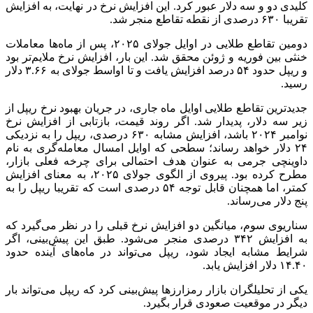
کلیدی دو و سه دلار عبور کرد. این افزایش نرخ در نهایت، به افزایش
تقریبا ۶۳۰ درصدی از نقطه تقاطع منجر شد.
دومین تقاطع طلایی در اوایل جولای ۲۰۲۵، پس از ماه‌ها معاملات
خنثی بین فوریه و ژوئن محقق شد. این بار، افزایش نرخ ملایم‌تر بود
و ریپل حدود ۵۴ درصد افزایش یافت و تا اواسط جولای به ۳.۶۶ دلار
رسید.
جدیدترین تقاطع طلایی اوایل ماه جاری، در جریان بهبود نرخ ریپل از
زیر سه دلار، پدیدار شد. اگر روند قیمت، بازتابی از افزایش نرخ
نوامبر ۲۰۲۴ باشد، افزایش مشابه ۶۳۰ درصدی، ریپل را به نزدیکی
۲۴ دلار خواهد رساند؛ سطحی که اوایل امسال معامله‌گری به نام
داوینچی جرمی به عنوان هدف احتمالی برای چرخه فعلی بازار،
مطرح کرده بود. پیروی از الگوی جولای ۲۰۲۵، به معنای افزایش
کمتر، اما همچنان قابل توجه ۵۴ درصدی است که تقریبا ریپل را به
پنج دلار می‌رساند.
سناریوی سوم، میانگین دو افزایش نرخ قبلی را در نظر می‌گیرد که
به افزایش ۳۴۲ درصدی منجر می‌شود. طبق این پیش‌بینی، اگر
شرایط مشابه ایجاد شود، ریپل می‌تواند در ماه‌های آینده حدود
۱۴.۴۰ دلار افزایش یابد.
یکی از تحلیلگران بازار رمزارز‌ها پیش‌بینی کرد که ریپل می‌تواند بار
دیگر در موقعیت صعودی قرار بگیرد.