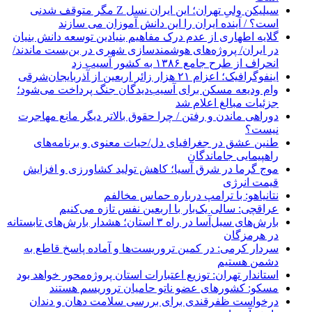
سیلیکن ولیِ تهران؛ این ایران نسل Z مگر متوقف شدنی
است؟ / آینده ایران را این دانش آموزان می سازند
گلایه اطهاری از عدم درک مفاهیم بنیادین توسعه دانش بنیان
در ایران/ پروژه‌های هوشمندسازی شهری در بن‌بست ماندند/
انحراف از طرح جامع ۱۳۸۶ به کشور آسیب زد
اینفوگرافیک؛ اعزام ۲۱ هزار زائر اربعین از آذربایجان‌شرقی
وام ودیعه مسکن برای آسیب‌دیدگان جنگ پرداخت می‌شود؛
جزئیات مبالغ اعلام شد
دوراهی ماندن و رفتن / چرا حقوق بالاتر دیگر مانع مهاجرت
نیست؟
طنین عشق در جغرافیای دل/حیات معنوی و برنامه‌های
راهپیمایی جاماندگان
موج گرما در شرق آسیا؛ کاهش تولید کشاورزی و افزایش
قیمت انرژی
نتانیاهو: با ترامپ درباره حماس مخالفم
عراقچی: سالی یک‌بار با اربعین نفس تازه می‌کنیم
بارش‌های سیل‌آسا در راه ۳ استان؛ هشدار بارش‌های تابستانه
در هرمزگان
سردار کرمی: در کمین تروریست‌ها و آماده پاسخ قاطع به
دشمن هستیم
استاندار تهران: توزیع اعتبارات استان پروژه‌محور خواهد بود
مسکو: کشورهای عضو ناتو حامیان تروریسم هستند
درخواست ظفرقندی برای بررسی سلامت دهان و دندان