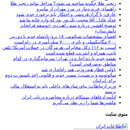
زنجیر طلا چگونه ساخته می‌شود؟ مراحل تولید زنجیر طلا
راهنمای خرید دینار در مرز مهران از مانیرو
عارف: با گران‌فروشی و احتکار باید برخورد جدی شود
حداد عادل: آقا مجتبی یک نور بود که وارد خانه ما شد
توضیح افشین درباره سند راهبردی «توسعه فرانچایز
دانش‌بنیان»
افشای مشخصات شیائومی ۱۸ پرو/ پادشاه جدید با دوربین
۲۰۰ مگاپیکسلی و باتری ۷۰۰۰ میلی‌آمپری در راه است
آسیب به ۱۱۶ دکل مخابراتی هرمزگان در حملات آمریکا؛ تلفن
ثابت، همراه و اینترنت ‌قطع شده است
نقشه جدید بازده اجاره در تهران؛ سرمایه‌گذاری در کدام
مناطق به‌صرفه‌تر است؟
اولین قطار هیدروژنی هند راه‌اندازی شد
سائوتومه و پرنسیپ؛ مسیر جدید و قانونی اخذ پاسپورت دوم
برای ایرانیان
وزیر ارتباطات: پیام‌رسان‌های داخلی باید به استقلال مالی
برسند
ادامه ادعاهای سنتکام درباره محاصره دریایی ایران
ماشین‌ها شما را زیر نظر می‌گیرند
منوی سایت