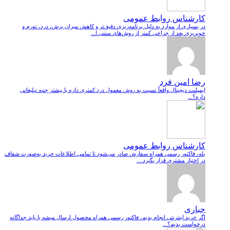
کارشناس روابط عمومی
در بسیاری از موارد به دلیل برنامه‌ریزی دقیق‌تر و کاهش میزان برش، درد، تورم و
خونریزی بعد از جراحی کمتر از روش‌های سنتی ا...
رضا امین فرد
ایمپلنت دیجیتال واقعاً نسبت به روش معمول درد کمتری داره یا بیشتر جنبه تبلیغاتی
داره؟...
کارشناس روابط عمومی
بله، فاکتور رسمی همراه سفارش صادر می‌شود تا تمامی اطلاعات خرید به‌صورت شفاف
در اختیار مشتری قرار بگیرد....
جباری
اگر خرید اینترنتی انجام بدیم، فاکتور رسمی همراه محصول ارسال میشه یا باید جداگانه
درخواست بدیم؟...