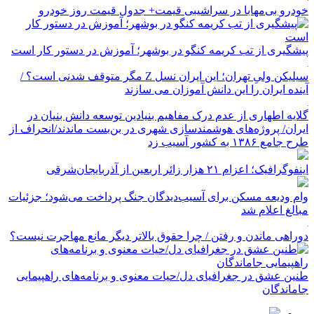
خودرو بی‌مهابا در سراشیبی قیمت+ جدول قیمت روز خودرو
پیشگیری از تب کریمه کنگو در بوشهر؛ آموزش در دستور کار است
سیلیکن ولیِ تهران؛ این ایران نسل Z مگر متوقف شدنی است؟ /
آینده ایران را این دانش آموزان می سازند
گلایه اطهاری از عدم درک مفاهیم بنیادین توسعه دانش بنیان در
ایران/ پروژه‌های هوشمندسازی شهری در بن‌بست ماندند/انحراف از
طرح جامع ۱۳۸۶ به کشور آسیب زد
اینفوگرافیک؛ اعزام ۲۱ هزار زائر اربعین از آذربایجان‌شرقی
وام ودیعه مسکن برای آسیب‌دیدگان جنگ پرداخت می‌شود؛ جزئیات
مبالغ اعلام شد
دوراهی ماندن و رفتن / چرا حقوق بالاتر دیگر مانع مهاجرت نیست؟
طنین عشق در جغرافیای دل/حیات معنوی و برنامه‌های راهپیمایی
جاماندگان