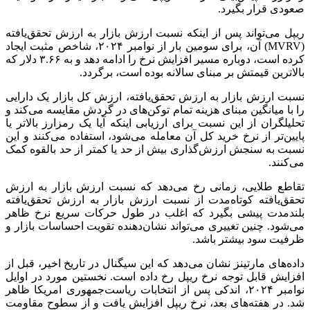
صعودی قرار بگیرد.
ریپل می‌تواند پس از اینکه نسبت ارزش بازار به ارزش تحقق‌یافته
(MVRV) آن، برای سومین بار از نوامبر ۲۰۲۴، شاخص مثبت ایجاد
کرده است، دوباره مسیر افزایش نرخ را ادامه دهد و به ۳.۶۶ دلار که
بالاترین قیمتش بر مبنای سالانه بوده است، برگردد.
نسبت ارزش بازار به ارزش تحقق‌یافته، ارزش کل بازار یک دارایی
را با میانگین مبنای هزینه تمام توکن‌های در گردش مقایسه می‌کند و
تحلیلگران از این نسبت برای ارزیابی اینکه آیا یک رمزارز بالاتر یا
پایین‌تر از نرخ خرید کل آن معامله می‌شود، استفاده می‌کنند و این
نسبت به سنجش ارزش‌گذاری بیش از حد یا کمتر از حد بالقوه کمک
می‌کنند.
تقاطع طلایی، زمانی رخ می‌دهد که نسبت ارزش بازار به ارزش
تحقق‌یافته کوتاه‌مدت از نسبت ارزش بازار به ارزش تحقق‌یافته
بلندمدت پیشی بگیرد که اغلب در طول حرکات سریع نرخ ظاهر
می‌شود. چنین تغییری می‌تواند نشان‌دهنده تقویت احساسات بازار و
ظرفیت سود بیشتر باشد.
داده‌های مارتینز نشان می‌دهد که این سیگنال در تاریخ اخیر، قبل از
افزایش قابل توجه نرخ ریپل رخ داده است. نخستین مورد در اوایل
نوامبر ۲۰۲۴، اندکی پس از انتخابات ریاست‌جمهوری امریکا ظاهر
شد. در هفته‌های بعد، نرخ ریپل افزایش یافت و از سطوح مقاومت