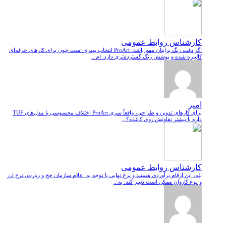
کارشناس روابط عمومی
اگر دقت رنگ برایتان مهم باشد، ProArt انتخاب بهتری است چون برای کارهای حرفه‌ای
کالیبره شده و پوشش رنگ گسترده‌تری دارد. ام...
امیر
برای کارهای تدوین و طراحی، واقعاً سری ProArt اختلاف محسوسی با مدل‌های TUF
داره یا بیشتر تفاوتش روی کاغذه؟...
کارشناس روابط عمومی
بله، این ارقام برآوردی هستند و نرخ نهایی با توجه به اعلام سازمان حج و زیارت، نرخ ارز
و نوع کاروان ممکن است تغییر کند. به...