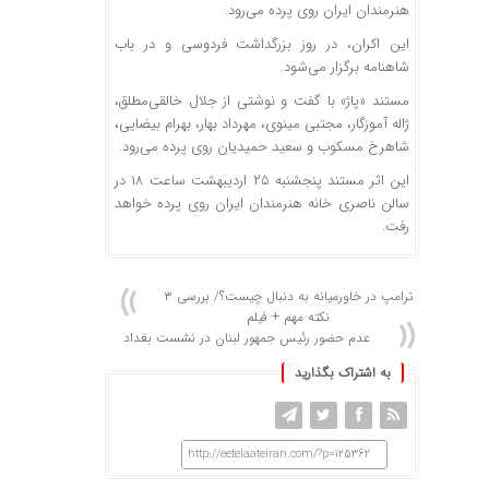
هنرمندان ایران روی پرده می‌رود.
این اکران، در روز بزرگداشت فردوسی و در باب
شاهنامه برگزار می‌شود.
مستند «پاژ» با گفت و نوشتی از جلال خالقی‌مطلق،
ژاله آموزگار، مجتبی مینوی، مهرداد بهار، بهرام بیضایی،
شاهرخ مسکوب و سعید حمیدیان روی پرده می‌رود.
این اثر مستند پنجشنبه ۲۵ اردیبهشت ساعت ۱۸ در
سالن ناصری خانه هنرمندان ایران روی پرده خواهد
رفت.
ترامپ در خاورمیانه به دنبال چیست؟/ بررسی ۳
نکته مهم + فیلم
عدم حضور رئیس جمهور لبنان در نشست بغداد
به اشتراک بگذارید
http://eetelaateiran.com/?p=125362