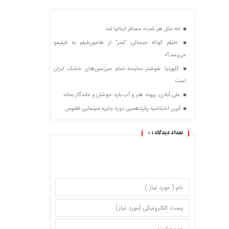
«نه مثل هر شب» مسافر ایتالیا شد
«فیلم کوتاه جنجالی “عُمر” از هامون‌فیلم به فیلیمو
می‌رسد؟»
کلهرنیا: شوشتر نماینده تمام سرزمین‌های خشک ایران
است
علی آبادی: پیوند هنر و آب باید جوشان و ماندگار بماند
آیین اختتامیه پانزدهمین دوره جایزه سینمایی ققنوس
تعداد دیدگاه :
0