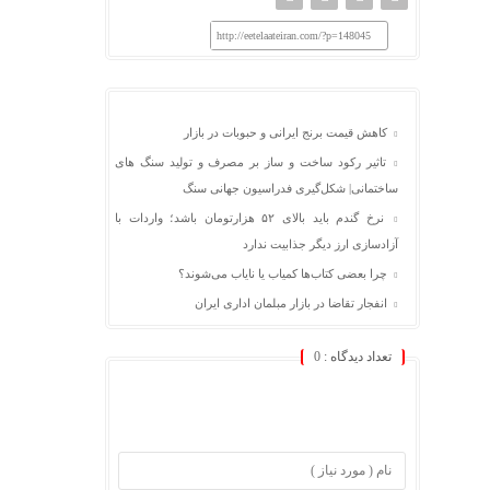
http://eetelaateiran.com/?p=148045
کاهش قیمت برنج ایرانی و حبوبات در بازار
تاثیر رکود ساخت و ساز بر مصرف و تولید سنگ های
ساختمانی| شکل‌گیری فدراسیون جهانی سنگ
نرخ گندم باید بالای ۵۲ هزارتومان باشد؛ واردات با
آزادسازی ارز دیگر جذابیت ندارد
چرا بعضی کتاب‌ها کمیاب یا نایاب می‌شوند؟
انفجار تقاضا در بازار مبلمان اداری ایران
تعداد دیدگاه :
0