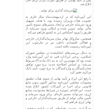
پس از تأیید نهایی، از طریق گمرک ایران برای اجرا
ابلاغ شد.
این آیین‌نامه که در اردیبهشت‌ماه سال جاری به
تصویب هیأت وزیران رسیده بود، با هدف تسهیل
ورود سرمایه خارجی و ایجاد مسیرهای متنوع تأمین
مالی تولید تدوین شده و امکان ورود سرمایه از
طریق را ورود اسکناس ارز به کشور فراهم می‌کند.
همچنین، سازوکار تهاتر میان سرمایه‌گذاران خارجی
و فعالان اقتصادی داخلی نیز در چارچوب این
آیین‌نامه رسمیت یافته است.
به دنبال بررسی‌های انجام‌شده در مجلس شورای
اسلامی، برخی ایرادات فنی به این آیین‌نامه وارد
شده بود که مهم‌ترین آن به بند (۲) ماده (۳) مربوط
می‌شد؛ بر اساس اصلاحیه جدید، نرخ مورد توافق
صادرکنندگان و واردکنندگان به نرخ مورد تأیید بانک
مرکزی تغییر کرد.
با رفع این ایراد و تأیید نهایی از سوی هیأت تطبیق
مصوبات مجلس، آیین‌نامه مذکور اکنون بدون مانع
قانونی برای اجرا در گمرکات کشور ابلاغ شده
است. این اقدام، به‌ویژه در شرایط محدودیت منابع
ارزی، می‌تواند مسیر تازه‌ای برای ورود سرمایه و
تأمین مالی تولید از طریق سرمایه‌گذاران خارجی و
تهاتر ارزی فراهم کند.
به گزارش تسنیم، همانطور که در ادامه مشخص