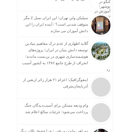
سیلیکن ولیِ تهران؛ این ایران نسل Z مگر
متوقف شدنی است؟ / آینده ایران را این
دانش آموزان می سازند
گلایه اطهاری از عدم درک مفاهیم بنیادین
توسعه دانش بنیان در ایران/ پروژه‌های
هوشمندسازی شهری در بن‌بست ماندند/
انحراف از طرح جامع ۱۳۸۶ به کشور آسیب
زد
اینفوگرافیک؛ اعزام ۲۱ هزار زائر اربعین از
آذربایجان‌شرقی
وام ودیعه مسکن برای آسیب‌دیدگان جنگ
پرداخت می‌شود؛ جزئیات مبالغ اعلام شد
دوراهی ماندن و رفتن / چرا حقوق بالاتر دیگر