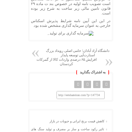
است تصویب نامه اولیه در خصوص بند ت ماده ۲۹
قانون تامین مالی زیر ساخت به شرح زیر بوده
است.
در این این آیین نامه شرایط پذیرش اسکناس
خارجی به عنوان سرمایه گذاری مشخص شده بود.
دانشگاه آزاد آبادان؛ حامی اصلی رویداد بزرگ
استارت‌آپی توسعه پایدار
افزایش ۶۵ درصدی واردات کالا از گمرکات
کردستان
به اشتراک بگذارید
http://eetelaateiran.com/?p=147734
کاهش قیمت برنج ایرانی و حبوبات در بازار
تاثیر رکود ساخت و ساز بر مصرف و تولید سنگ های