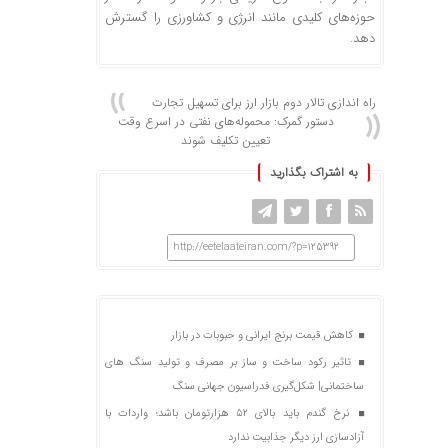
حوزه‌های کلیدی مانند انرژی و کشاورزی را گسترش
دهد.
راه اندازی تالار دوم بازار ارز برای تسهیل تجارت
دستور گمرک: محموله‌های نفتی در اسرع وقت
تعیین تکلیف شوند
به اشتراک بگذارید
http://eetelaateiran.com/?p=125392
کاهش قیمت برنج ایرانی و حبوبات در بازار
تاثیر رکود ساخت و ساز بر مصرف و تولید سنگ های
ساختمانی| شکل‌گیری فدراسیون جهانی سنگ
نرخ گندم باید بالای ۵۲ هزارتومان باشد؛ واردات با
آزادسازی ارز دیگر جذابیت ندارد