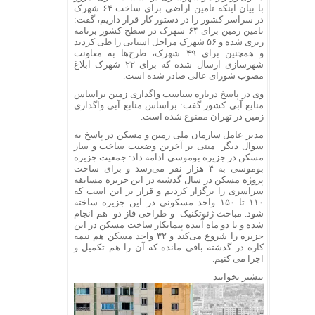
با بیان اینکه تامین اراضی برای ساخت ۶۴ شهرک
در سراسر کشور را در دستور کار قرار داریم، گفت:
تامین زمین برای ۶۴ شهرک در سطح کشور برنامه
ریزی شده و ۵۶ شهرک مراحل استانی را طی کردند
و همچنین برای ۴٩ شهرک، طرح‌ها به معاونت
شهرسازی ارسال شده که برای ٢٢ شهرک ابلاغ
مصوب شورای عالی صادر شده است.
وی در پاسخ درباره سیاست واگذاری زمین براساس
منابع آبی کشور گفت: براساس منابع آبی واگذاری
زمین در تهران ممنوع شده است.
مدیر عامل سازمان ملی زمین و مسکن در پاسخ به
سوال دیگر مبنی بر آخرین وضعیت ساخت و ساز
مسکن در جزیره بوموسی ادامه داد: جمعیت جزیره
بوموسی به ۴ هزار نفر می‌رسد و برای ساخت
پروژه مسکن در سال گذشته در این جزیره مسابقه
سراسری را برگزار کردیم و قرار بر این است که
١١٠ تا ١۵٠ واحد مسکونی در این جزیره ساخته
شود. مباحث ژئوتکنیک و طراحی فاز دو هم انجام
شده و تا دو ماه آینده پیمانکار ساخت مسکن در این
جزیره را شروع می‌کند و ٣٢ واحد مسکن هم نیمه
کاره در گذشته باقی مانده که آن را هم تکمیل و
اجرا می کنیم.
بیشتر بخوانید