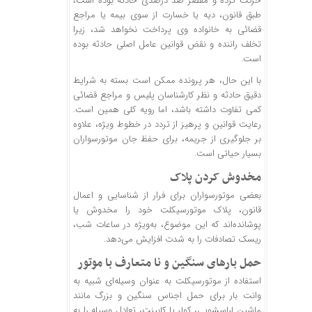
حرکت کرده و مقصر صد درصدی حادثه بوده است،
طبق قانون، دیه یا خسارت از سوی بیمه یا مراجع
قضائی به خانواده وی پرداخت نخواهد شد، زیرا
تخلف راننده و نقض قوانین عامل اصلی حادثه بوده
است.
با این حال، هر پرونده ممکن است بسته به شرایط
دقیق حادثه و نظر کارشناسان پلیس و مراجع قضائی
کمی تفاوت داشته باشد، اما رویه کلی همین است.
رعایت قوانین و پرهیز از تردد در خطوط ویژه، علاوه
بر جلوگیری از جریمه، برای حفظ جان موتورسواران
بسیار حیاتی است.
مخدوش کردن پلاک
بعضی موتورسواران برای فرار از شناسایی و اعمال
قانون، پلاک موتورسیکلت خود را مخدوش یا
پوشانده‌اند که این موضوع، به‌ویژه در ساعات شب،
ریسک تصادفات را به شدت افزایش می‌دهد.
حمل بارهای سنگین و نا متعارف با موتور
استفاده از موتورسیکلت به عنوان وسیله‌ای شبیه به
وانت بار برای حمل اجناس سنگین و بزرگ مانند
ماشین لباسشویی، کولر یا کابینت، تعادل وسیله را به