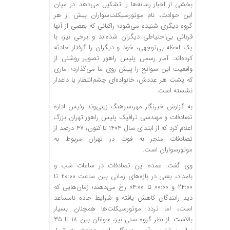
بخشی از اخبار رسانه‌ها را تشکیل می‌دهد. در میان
این حوادث، نام موتورسیکلت‌سواران بیش از هر
گروه دیگری شنیده می‌شود؛ راکبانی که بعضی از آنها
قربانی بی‌احتیاطی دیگران شده‌اند و برخی نیز، با
یک لحظه بی‌توجهی، خود و دیگران را گرفتار حادثه
کرده‌اند. آمار رسمی پلیس راهور تصویر روشنی از
واقعیت این سوانح را پیش روی ما می‌گذارد؛ آماری
که پشت هر عددش، خانواده‌ای چشم‌انتظار یا داغدار
نشسته است.
به گزارش خبرنگار مهر،سرهنگ زینی‌وند رئیس اداره
تصادفات و مهندسی ترافیک پلیس راهور تهران بزرگ
اعلام کرد که از ابتدای سال ۱۴۰۴ تا کنون، ۴۷ درصد از
تصادفات منجر به فوت در تهران مربوط به
موتورسواران است.
وی گفت: عمده این تصادفات در ساعات شب و
بامداد، یعنی در بازه‌های زمانی بین ساعت ۲۰:۰۰ تا
۲۴:۰۰ و ۰۰:۰۰ تا ۰۴:۰۰ رخ می‌دهند؛ زمان‌هایی که
دید رانندگان کاهش یافته و شرایط جاده نامساعد
است، اما تردد موتورسیکلت‌ها همچنان بسیار
بالاست. از نظر گروه سنی نیز، جوانان بین ۱۸ تا ۳۵