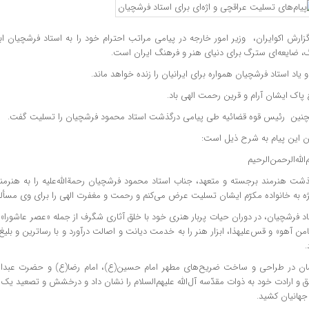
زارش اکوایران، وزیر امور خارجه در پیامی مراتب احترام خود را به استاد فرشچیان اب
گ، ضایعه‌ای سترگ برای دنیای هنر و فرهنگ ایران است.
و یاد استاد فرشچیان همواره برای ایرانیان را زنده خواهد ماند.
پاک ایشان آرام و قرین رحمت الهی باد.
نین رئیس قوه قضائیه طی پیامی درگذشت استاد محمود فرشچیان را تسلیت گفت.
 این پیام به شرح ذیل است:
الله‌الرحمن‌الرحیم
ذشت هنرمند برجسته و متعهد، جناب استاد محمود فرشچیان رحمة‌الله‌علیه را به هنرم
ژه به خانواده مکرّم ایشان تسلیت عرض می‌کنم و رحمت و مغفرت الهی را برای وی مسألت
د فرشچیان، در دوران حیات پربار هنری خود با خلق آثاری شگرف از جمله «عصر عاشورا»، 
ن آهو» و قس‌علیهذا، ابزار هنر را به خدمت دیانت و اصالت درآورد و با رساترین و بلیغ‌
.
ان در طراحی و ساخت ضریح‌های مطهر امام حسین(ع)، امام رضا(ع) و حضرت عبدال
و ارادت خود به ذوات مقدّسه آل‌الله علیهم‌السلام را نشان داد و درخشش و تصعید یک ه
جهانیان کشید.