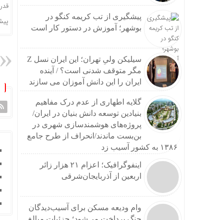
قدر
پیشگیری از تب کریمه کنگو در
پیش
بوشهر؛ آموزش در دستور کار است
سیلیکن ولیِ تهران؛ این ایران نسل Z
مگر متوقف شدنی است؟ / آینده
ایران را این دانش آموزان می سازند
گلایه اطهاری از عدم درک مفاهیم
بنیادین توسعه دانش بنیان در ایران/
پروژه‌های هوشمندسازی شهری در
بن‌بست ماندند/انحراف از طرح جامع
۱۳۸۶ به کشور آسیب زد
اینفوگرافیک؛ اعزام ۲۱ هزار زائر
اربعین از آذربایجان‌شرقی
وام ودیعه مسکن برای آسیب‌دیدگان
جنگ پرداخت می‌شود؛ جزئیات مبالغ