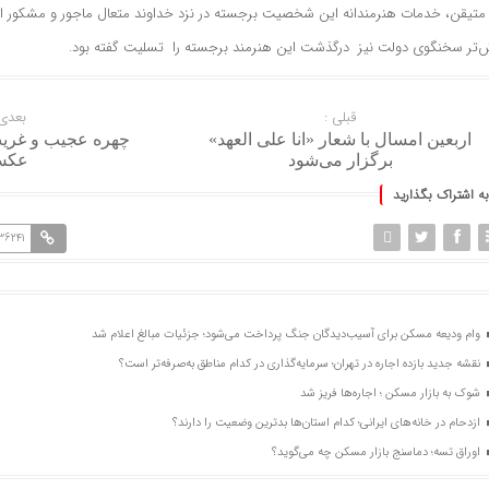
 متیقن، خدمات هنرمندانه این شخصیت برجسته در نزد خداوند متعال ماجور و مشکور 
‌تر سخنگوی دولت نیز درگذشت این هنرمند برجسته را تسلیت گفته بود.
قبلی :
بعدی 
اربعین امسال با شعار «انا علی العهد»
چهره عجیب و غریب
برگزار می‌شود
عک
به اشتراک بگذارید
36241
وام ودیعه مسکن برای آسیب‌دیدگان جنگ پرداخت می‌شود؛ جزئیات مبالغ اعلام شد
نقشه جدید بازده اجاره در تهران؛ سرمایه‌گذاری در کدام مناطق به‌صرفه‌تر است؟
شوک به بازار مسکن ؛ اجاره‌ها فریز شد
ازدحام در خانه‌های ایرانی؛ کدام استان‌ها بدترین وضعیت را دارند؟
اوراق تسه؛ دماسنج بازار مسکن چه می‌گوید؟