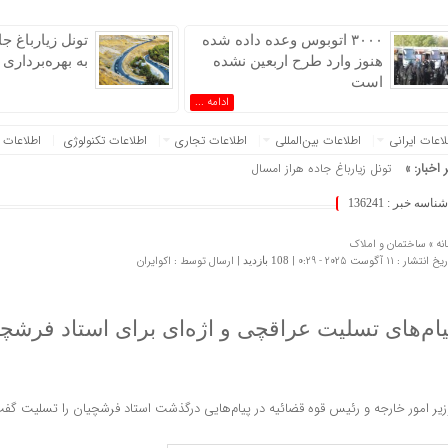
۳۰۰۰ اتوبوس وعده داده شده
تونل زیارباغ ج
هنوز وارد طرح اربعین نشده
به بهره‌برداری
است
ادامه ...
عات‌ ‎ایرانی
اطلاعات بین‌المللی
اطلاعات تجاری
اطلاعات تکنولوژی
اطلاعات 
 اخبار: »
تونل زیارباغ جاده هراز امسال به بهره‌برداری می
شناسه خبر : 136241
نه »
ساختمان و املاک
 انتشار : 11 آگوست 2025 - 0:29 |
| ارسال توسط :
اکوایران
108 بازدید
یام‌های تسلیت عراقچی و اژه‌ای برای استاد فرشچ
زیر امور خارجه و رئیس قوه قضائیه در پیام‌هایی درگذشت استاد فرشچیان را تسلیت گفت