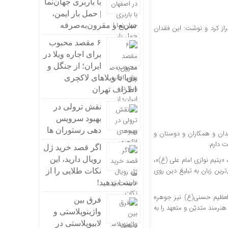
با باربری جهان‌نما
| حمل بار ایمن،
سریع و مقرون‌به‌صرفه
راز کرد و نوشت: این فقدان
۶ مقصد محبوب
برای اجاره ویلا در
ایران؛ از جنگل و
دریا تا ویلاهای لاکچری
اطراف تهران
نقش ترولی در
بهبود سرویس
دهی رستوران ها
ندان و همکاران و دوستان و
 دارم.
اگر قصد خرید ژل
«یتیم نوازی امام علی (ع)»،
رویال دارید، این
ترین زبان به تبلیغ دین روی
نکات طلایی را از
دست ندهید!
عظیم حسنی(ع) نیز جوهره
فرق بین
نرمند متدیّن و متعهد را به
واژینوپلاستی و
لابیوپلاستی در