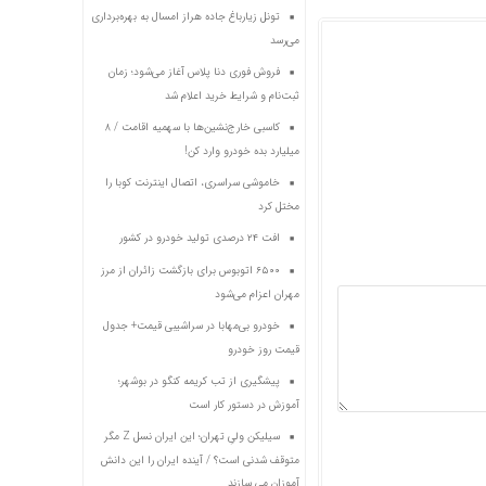
تونل زیارباغ جاده هراز امسال به بهره‌برداری
می‌رسد
فروش فوری دنا پلاس آغاز می‌شود؛ زمان
ثبت‌نام و شرایط خرید اعلام شد
کاسبی خارج‌نشین‌ها با سهمیه اقامت / ۸
میلیارد بده خودرو وارد کن!
خاموشی سراسری، اتصال اینترنت کوبا را
مختل کرد
افت ۲۴ درصدی تولید خودرو در کشور
۶۵۰۰ اتوبوس برای بازگشت زائران از مرز
مهران اعزام می‌شود
خودرو بی‌مهابا در سراشیبی قیمت+ جدول
قیمت روز خودرو
پیشگیری از تب کریمه کنگو در بوشهر؛
آموزش در دستور کار است
سیلیکن ولیِ تهران؛ این ایران نسل Z مگر
متوقف شدنی است؟ / آینده ایران را این دانش
آموزان می سازند