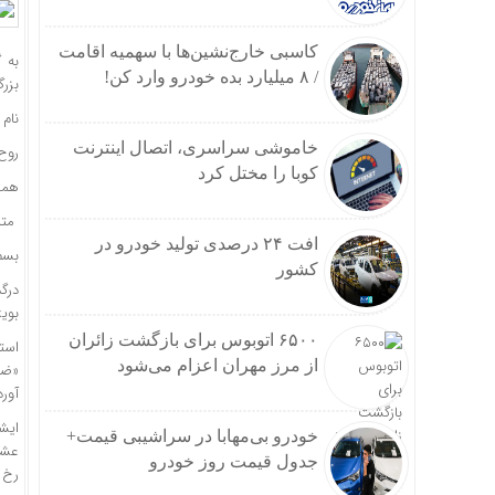
کاسبی خارج‌نشین‌ها با سهمیه اقامت
به گ
/ ۸ میلیارد بده خودرو وارد کن!
بزر
نام 
خاموشی سراسری، اتصال اینترنت
روح 
کوبا را مختل کرد
همچ
متن
افت ۲۴ درصدی تولید خودرو در
بسم‌
کشور
درگ
بوی
۶۵۰۰ اتوبوس برای بازگشت زائران
استا
از مرز مهران اعزام می‌شود
«ضام
آورد
ایش
خودرو بی‌مهابا در سراشیبی قیمت+
عشق 
جدول قیمت روز خودرو
رخ 