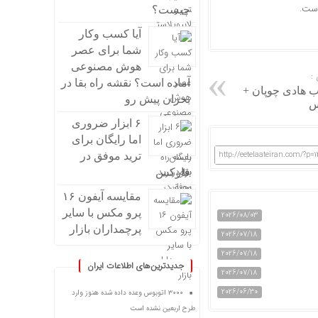
است.
چیست؟
آیا کسب وکار
شما برای عصر
هوش مصنوعی
:
آماده است؟ نقشه راه بقا در
 هادی چوپان +
بحران پیش رو
س
۶ ابزار ضروری
اما رایگان برای
http://eetelaateiran.com/?p=1
ترید موفق در
فارکس
مقایسه آیفون ۱۶
پرو مکس با سایر
2026/08/03
پرچمداران بازار
2026/07/18
2026/07/18
جدیدترین‌های اطلاعات ایران
2026/07/18
2026/06/30
۳۰۰۰ اتوبوس وعده داده شده هنوز وارد
طرح اربعین نشده است