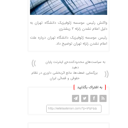
واکنش رئیس موسسه ژئوفیزیک دانشگاه تهران به
دلیل اعلام نشدن زلزله ۲ ریشتری
رئیس موسسه ژئوفیزیک دانشگاه تهران درباره علت
اعلام نشدن زلزله تهران توضیح داد.
به سیاست‌های محدودکننده‌ی اینترنت پایان
دهید
بزرگنمایی ضعف‌ها، مانع اثربخشی داوری در نظام
حقوقی و قضائی ایران
به اشتراک بگذارید
http://eetelaateiran.com/?p=135655