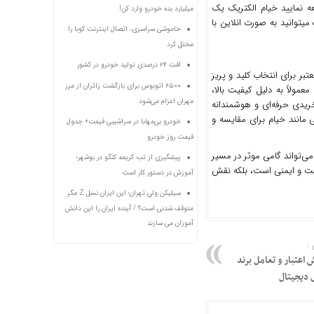
ه نمایید خیام الکتریک یک
میلیارد بده خودرو وارد کن!
میتوانید به صورت انلاین با
خاموشی سراسری، اتصال اینترنت کوبا را
مختل کرد
افت ۲۴ درصدی تولید خودرو در کشور
بر برای انتخاب کلید و پریز
۶۵۰۰ اتوبوس برای بازگشت زائران از مرز
عمولاً به دلیل کیفیت بالا،
مهران اعزام می‌شود
ریدی حرفه‌ای و هوشمندانه
ی مانند خیام برای مقایسه و
خودرو بی‌مهابا در سراشیبی قیمت+ جدول
قیمت روز خودرو
ی‌تواند گامی موثر در مسیر
پیشگیری از تب کریمه کنگو در بوشهر؛
فیت و ایمنی است، بلکه نقش
آموزش در دستور کار است
سیلیکن ولیِ تهران؛ این ایران نسل Z مگر
متوقف شدنی است؟ / آینده ایران را این دانش
آموزان می سازند
:
 اعتبار و تعامل برند
 دیجیتال