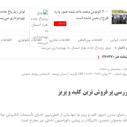
۳۰۰۰ اتوبوس وعده داده شده هنوز وارد
تونل زیارباغ جاده 
طرح اربعین نشده است
بهره‌برداری می‌رس
ادامه ...
د را به‌روز کنید :.
عات‌ ‎ایرانی
اطلاعات بین‌المللی
اطلاعات تجاری
اطلاعات تکنولوژی
اطلاعات 
 اخبار: »
تونل زیارباغ جاده هراز امسال به بهره‌برداری می‌رسد
شناسه خبر : 126627
نه »
ساختمان و املاک
 انتشار : 26 ژوئن 2025 - 20:22 |
| ارسال توسط :
کارشناس روابط عمومی
189 بازدید
ررسی پر فروش ترین کلید و پریز
ر دنیای مدرن امروز، کلید و پریز نه تنها یکی از اصلی‌ترین اجزای تأسیسات الکتریکی 
لکه به‌عنوان عنصری تاثیرگذار در زیبایی دکوراسیون داخلی نیز مطرح است.