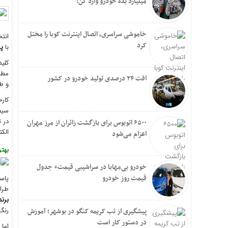
میلیارد بده خودرو وارد کن!
خاموشی سراسری، اتصال اینترنت کوبا را مختل
انتخ
کرد
با
پر
کلی
مطلو
افت ۲۴ درصدی تولید خودرو در کشور
و طر
کارخ
سیم 
در 
۶۵۰۰ اتوبوس برای بازگشت زائران از مرز مهران
الکت
اعزام می‌شود
بهتر
خودرو بی‌مهابا در سراشیبی قیمت+ جدول
قیمت روز خودرو
پاس
طراح
برند
رنگ‌
پیشگیری از تب کریمه کنگو در بوشهر؛ آموزش
در دستور کار است
اما 