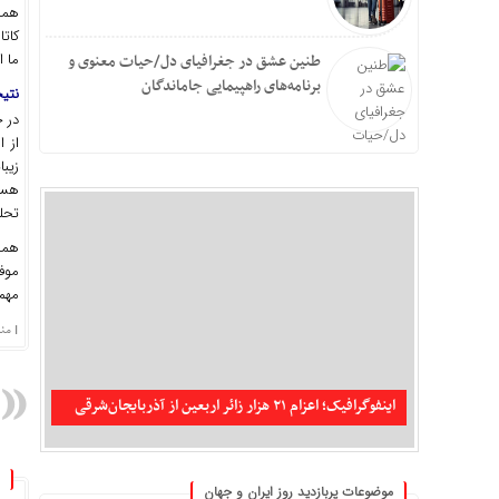
همچ
کاتا
ما ا
طنین عشق در جغرافیای دل/حیات معنوی و
برنامه‌های راهپیمایی جاماندگان
نتی
در ج
از 
زیب
هستی
تحلی
همچ
موف
مهم
| منبع خب
تکذیب شایعه حمله جنگنده‌های آمریکایی به سیریک و
جاسک
اینفوگرافیک؛ اعزام ۲۱ هزار زائر اربعین از آذربایجان‌شرقی
موضوعات پربازدید روز ایران و جهان