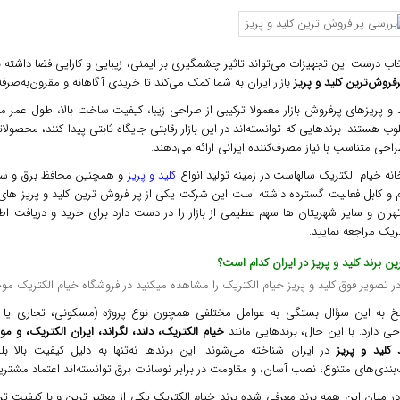
اب درست این تجهیزات می‌تواند تاثیر چشمگیری بر ایمنی، زیبایی و کارایی فضا داشته 
فروش‌ترین کلید و پریز
بازار ایران به شما کمک می‌کند تا خریدی آگاهانه و مقرون‌به‌صرفه
د و پریزهای پرفروش بازار معمولا ترکیبی از طراحی زیبا، کیفیت ساخت بالا، طول عم
ب هستند. برندهایی که توانسته‌اند در این بازار رقابتی جایگاه ثابتی پیدا کنند، محصولاتی
احی متناسب با نیاز مصرف‌کننده ایرانی ارائه می‌دهند.
انه خیام الکتریک سالهاست در زمینه تولید انواع
کلید و پریز
و همچنین محافظ برق و سای
و کابل فعالیت گسترده داشته است این شرکت یکی از پر فروش ترین کلید و پریز های باز
تهران و سایر شهریتان ها سهم عظیمی از بازار را در دست دارد برای خرید و دریافت ا
ریک مراجعه نمایید.
ین برند کلید و پریز در ایران کدام است؟
خ به این سؤال بستگی به عوامل مختلفی همچون نوع پروژه (مسکونی، تجاری یا ص
ی دارد. با این حال، برندهایی مانند
خیام الکتریک، دلند، لگراند، ایران الکتریک، و مو
 کلید و پریز
در ایران شناخته می‌شوند. این برندها نه‌تنها به دلیل کیفیت بالا ب
بندی‌های متنوع، نصب آسان، و مقاومت در برابر نوسانات برق توانسته‌اند اعتماد مشتریا
در میان این همه برند معرفی شده برند خیام الکتریک یکی از معتبر ترین و با کیفیت تری