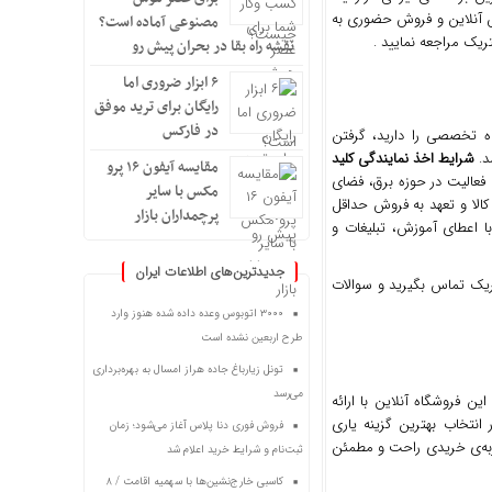
ش آنلاین و فروش حضوری به
مصنوعی آماده است؟
یک مراجعه نمایید .
نقشه راه بقا در بحران پیش رو
۶ ابزار ضروری اما
رایگان برای ترید موفق
در فارکس
اه تخصصی را دارید، گرفتن
د.
شرایط اخذ نمایندگی کلید
مقایسه آیفون ۱۶ پرو
فعالیت در حوزه برق، فضای
مکس با سایر
الا و تعهد به فروش حداقل
پرچمداران بازار
با اعطای آموزش، تبلیغات و
جدیدترین‌های اطلاعات ایران
تریک تماس بگیرید و سوالات
۳۰۰۰ اتوبوس وعده داده شده هنوز وارد
طرح اربعین نشده است
تونل زیارباغ جاده هراز امسال به بهره‌برداری
می‌رسد
ن فروشگاه آنلاین با ارائه
 انتخاب بهترین گزینه یاری
فروش فوری دنا پلاس آغاز می‌شود؛ زمان
جربه‌ی خریدی راحت و مطمئن
ثبت‌نام و شرایط خرید اعلام شد
کاسبی خارج‌نشین‌ها با سهمیه اقامت / ۸