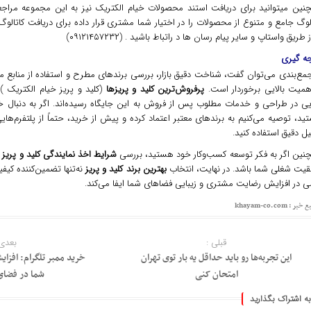
نین میتوانید برای دریافت استند محصولات خیام الکتریک نیز به این مجموعه مراجع
لوگ جامع و متنوع از محصولات را در اختیار شما مشتری قرار داده برای دریافت کاتالوگ 
ز طریق واستاپ و سایر پیام رسان ها د راتباط باشید . (۰۹۱۲۱۴۵۷۲۳۲)
جه گیری
مع‌بندی می‌توان گفت، شناخت دقیق بازار، بررسی برندهای مطرح و استفاده از منابع معت
اهمیت بالایی برخوردار است.
پرفروش‌ترین کلید و پریزها
(کلید و پریز خیام الکتریک ) م
ایی در طراحی و خدمات مطلوب پس از فروش به این جایگاه رسیده‌اند. اگر به دنبال خ
د، توصیه می‌کنیم به برندهای معتبر اعتماد کرده و پیش از خرید، حتماً از پلتفرم‌های
ل دقیق استفاده کنید.
نین اگر به فکر توسعه کسب‌وکار خود هستید، بررسی
شرایط اخذ نمایندگی کلید و پریز
م
قیت شغلی شما باشد. در نهایت، انتخاب
بهترین برند کلید و پریز
نه‌تنها تضمین‌کننده کی
ی در افزایش رضایت مشتری و زیبایی فضاهای شما ایفا می‌کند.
ر : khayam-co.com
قبلی :
بعدی 
این تجربه‌ها رو باید حداقل یه بار توی تهران
خرید ممبر تلگرام: افزایش
امتحان کنی
شما در فضای
به اشتراک بگذارید