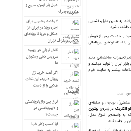
حمل بار ایمن، سریع و
مقرون‌به‌صرفه
باشد. به همین دلیل، آشنایی
۶ مقصد محبوب برای
 داشته باشید.
اجاره ویلا در ایران؛ از
جنگل و دریا تا ویلاهای
ر مفید و خدمات پس از فروش
لاکچری اطراف تهران
 با استانداردهای بین‌المللی
نقش ترولی در بهبود
سرویس دهی رستوران
ر تجهیزات ساختمانی مانند
ها
ار ایران را تولید میکنند و
طلاعات بیشتر به سایت خیام
اگر قصد خرید ژل
رویال دارید، این نکات
طلایی را از دست
ندهید!
فرق بین واژینوپلاستی
نعتی)، بودجه، و سلیقه‌ی
و لابیوپلاستی در
نو الکتریک
در زمره‌ی
بهترین
چیست؟
لکه به واسطه‌ی تنوع مدل،
ن را جلب کنند.
آیا کسب وکار شما
ن برند های ایرانی در زمینه
برای عصر هوش