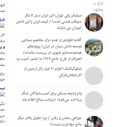
فرو
شما
سیلیکن ولیِ تهران؛ این ایران نسل Z مگر
شرای
متوقف شدنی است؟ / آینده ایران را این دانش
آموزان می سازند
اگر
گلایه اطهاری از عدم درک مفاهیم بنیادین
نمای
توسعه دانش بنیان در ایران/ پروژه‌های
و پر
هوشمندسازی شهری در بن‌بست ماندند/
منا
انحراف از طرح جامع ۱۳۸۶ به کشور آسیب زد
ماه
پشت
اینفوگرافیک؛ اعزام ۲۱ هزار زائر اربعین از
برای
آذربایجان‌شرقی
خود
لیست
وام ودیعه مسکن برای آسیب‌دیدگان جنگ
پرداخت می‌شود؛ جزئیات مبالغ اعلام شد
یکی
مجم
می‌ک
دوراهی ماندن و رفتن / چرا حقوق بالاتر دیگر
داشت
مانع مهاجرت نیست؟