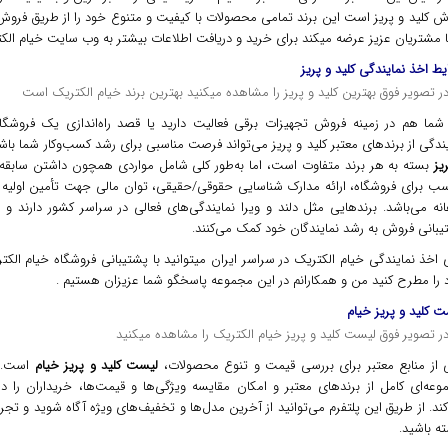
ش کلید و پریز است این برند تمامی محصولات با کیفیت و متنوع خود را از طریق فرو
 مشتریان عزیز عرضه میکند برای خرید و دریافت اطلاعات بیشتر به وب سایت خیام الکتر
ط اخذ نمایندگی کلید و پریز
 شما هم در زمینه فروش تجهیزات برقی فعالیت دارید یا قصد راه‌اندازی یک فروشگ
ندگی از برندهای معتبر کلید و پریز می‌تواند فرصت مناسبی برای رشد کسب‌وکار شما باش
یز
بسته به هر برند متفاوت است، اما به‌طور کلی شامل مواردی همچون داشتن سابقه 
سب برای فروشگاه، ارائه مدارک شناسایی حقوقی/حقیقی، توان مالی جهت تأمین اولیه ک
انه می‌باشد. برندهایی مثل دلند و ویرا نمایندگی‌های فعالی در سراسر کشور دارند و 
یبانی فروش به رشد نمایندگان خود کمک می‌کنند.
 اخذ نمایندگی خیام الکتریک در سراسر ایران میتوانید با پشتیبانی فروشگاه خیام الک
 را مطرح کنید من و همکارانم در این مجموعه پاسخگو شما عزیزان هستیم .
 کلید و پریز خیام
 از منابع معتبر برای بررسی قیمت و تنوع محصولات،
لیست کلید و پریز خیام
است. ای
وعه‌ای کامل از برندهای معتبر و امکان مقایسه ویژگی‌ها و قیمت‌ها، خریداران را در
ند. از طریق این پلتفرم می‌توانید از آخرین مدل‌ها و تخفیف‌های ویژه آگاه شوید و ت
ه باشید.