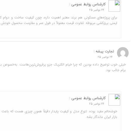
کارشناس روابط عمومی :
24 نوامبر 25
برای پروژه‌های مسکونی هم برند معتبر اهمیت داره، چون کیفیت ساخت و دوام کلید
ایمنی برق‌کشی مربوطه. تفاوت قیمت معمولاً در طول عمر و مقاومت محصول خودش 
تجارت پیشه :
24 نوامبر 25
خیلی خوب توضیح داده بودین که چرا خیام الکتریک جزو پرفروش‌ترین‌هاست. به‌خصوص ب
برام جالب بود.
کارشناس روابط عمومی :
24 نوامبر 25
خوشحالم مفید بوده. تنوع مدل و کیفیت پایدار دقیقاً همون چیزی هست که باعث ش
بازار ایران ماندگار بشه.