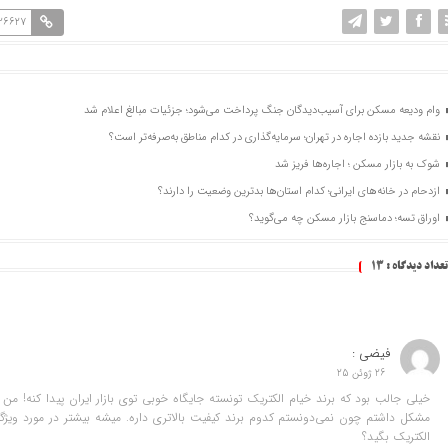
126627
وام ودیعه مسکن برای آسیب‌دیدگان جنگ پرداخت می‌شود؛ جزئیات مبالغ اعلام شد
نقشه جدید بازده اجاره در تهران؛ سرمایه‌گذاری در کدام مناطق به‌صرفه‌تر است؟
شوک به بازار مسکن ؛ اجاره‌ها فریز شد
ازدحام در خانه‌های ایرانی؛ کدام استان‌ها بدترین وضعیت را دارند؟
اوراق تسه؛ دماسنج بازار مسکن چه می‌گوید؟
تعداد دیدگاه :
13
فیضی :
26 ژوئن 25
خیلی جالب بود که برند خیام الکتریک تونسته جایگاه خوبی توی بازار ایران پیدا کنه! من 
مشکل داشتم چون نمی‌دونستم کدوم برند کیفیت بالاتری داره. میشه بیشتر در مورد ویژگی
الکتریک بگید؟