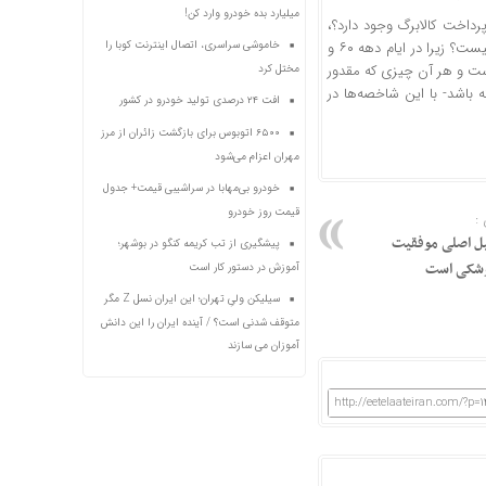
میلیارد بده خودرو وارد کن!
داخت کالابرگ وجود دارد؟،
خاموشی سراسری، اتصال اینترنت کوبا را
گفت: در دولت در حال بررسی است که آیا این شیوه می‌تواند محقق شود و عوارض آن چیست؟ زیرا در ایام دهه ۶۰ و
 است و هر آن چیزی که مقدور
مختل کرد
 باشد- با این شاخصه‌ها در
افت ۲۴ درصدی تولید خودرو در کشور
۶۵۰۰ اتوبوس برای بازگشت زائران از مرز
مهران اعزام می‌شود
خودرو بی‌مهابا در سراشیبی قیمت+ جدول
قیمت روز خودرو
:
یل اصلی موفقیت
پیشگیری از تب کریمه کنگو در بوشهر؛
وشکی است
آموزش در دستور کار است
سیلیکن ولیِ تهران؛ این ایران نسل Z مگر
متوقف شدنی است؟ / آینده ایران را این دانش
آموزان می سازند
http://eetelaateiran.com/?p=