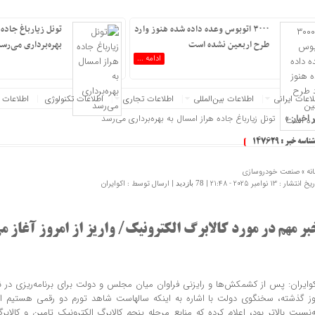
۳۰۰۰ اتوبوس وعده داده شده هنوز وارد
تونل زیارباغ جاده 
طرح اربعین نشده است
بهره‌برداری می‌رس
ادامه ...
ت خود را به‌روز کنید :.
عات‌ ‎ایرانی
اطلاعات بین‌المللی
اطلاعات تجاری
اطلاعات تکنولوژی
اطلاعات 
 اخبار: »
تونل زیارباغ جاده هراز امسال به بهره‌برداری می‌رسد
شناسه خبر : 147629
نه »
صنعت خودروسازی
 انتشار : 13 نوامبر 2025 - 21:48 |
| ارسال توسط :
اکوایران
78 بازدید
بر مهم در مورد کالابرگ الکترونیک/ واریز از امروز آغاز 
کوایران: پس از کشمکش‌ها و رایزنی فراوان میان مجلس و دولت برای برنامه‌ریزی در ن
وز گذشته، سخنگوی دولت با اشاره به اینکه سالهاست شاهد تورم دو رقمی هستیم اما
ه‌نسبت بالاتر بود، اعلام کرده که منابع مرحله پنجم کالابرگ الکترونیک تامین و کا