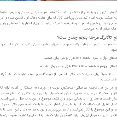
گزارش اکوایران و به نقل از دانشجو؛ شب گذشته سیدحمید پورمحمدی، رئیس سازمان 
ه هیئت دولت اعلام کرد منابع پرداخت کالابرگ برای هفت دهک اول تأمین شده و امرو
م می‌شود. بر همین اساس مرحله پنجم کالابرگ از فردا با توزیع اعتبار به دهک‌های پایی
هک هفتم ادامه می‌یابد.
غ کالابرگ مرحله پنجم چقدر است؟
 توضیحات رئیس سازمان برنامه و بودجه، میزان اعتبار حمایتی تغییری نکرده است و 
شود.
ی اول تا سوم: ماهانه ۵۰۰ هزار تومان برای هرنفر.
ی چهارم تا هفتم: ماهانه ۳۵۰ هزار تومان برای هر نفر.
این مبالغ صرفاً برای خرید ۹ قلم کالای اساسی از فروشگاه‌های طرف قرارداد د
اشت نیست.
ه بر این نیز، فاطمه مهاجرانی- سخنگوی دولت در مهرماه به خبرنگاران گفت: ارائه کال
‌هایی است که در حال ادامه پیدا کردن است، ولی با توجه به نکته‌ای که مقام معظم 
ایش قیمت‌ها فشاری را بر زندگی مردم وارد نکند، موضوع در دولت در حال بررسی است. 
دنبال کنترل قیمت‌هاست. اما به هر حال فشار تحریم‌ها باعث شده تورم بالای حدو
م و این موضوع را انکار نمی‌کنیم و کاملاً می‌پذیریم و دولت هم به دنبال این است تا با 
ف و تامین به موقع ارز برای وارد کنندگان و واردات به موقع، جلوی فشار بر سفره مردم را 