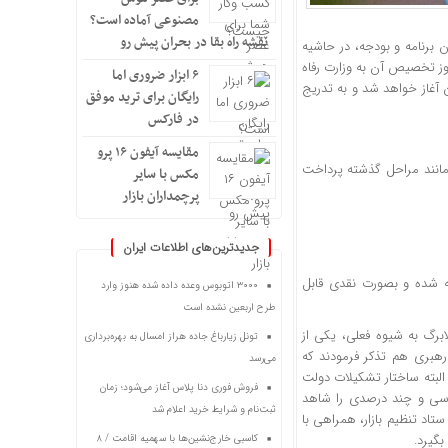
مصنوعی آماده است؟
نقشه راه بقا در بحران پیش رو
برنامه و بودجه، در حاشیه
ز تخصیص آن به وزارت رفاه
۶ ابزار ضروری اما
ن آغاز خواهد شد و به تدریج
رایگان برای ترید موفق
در فارکس
مقایسه آیفون ۱۶ پرو
مانند مراحل گذشته پرداخت
مکس با سایر
پرچمداران بازار
جدیدترین‌های اطلاعات ایران
ر نظر گرفته شده و بصورت نقدی قابل
۳۰۰۰ اتوبوس وعده داده شده هنوز وارد
طرح اربعین نشده است
ابرگ به شیوه فعلی، یکی از
تونل زیارباغ جاده هراز امسال به بهره‌برداری
رهبری هم تذکر فرمودند که
می‌رسد
البته ساختار تشکیلات دولت
فروش فوری دنا پلاس آغاز می‌شود؛ زمان
د سی و چند درصدی را شاهد
ثبت‌نام و شرایط خرید اعلام شد
ستاد تنظیم بازار، همراهی با
بگیرد.
کاسبی خارج‌نشین‌ها با سهمیه اقامت / ۸