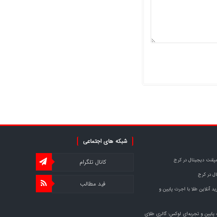
شبکه های اجتماعی
مپلنت دیجیتال در کرج
کانال تلگرام
ل در کرج
فید مطالب
د آنلاین طلا با اجرت پایین و
 پایین و تجربه‌ای لوکس: گالری طلای