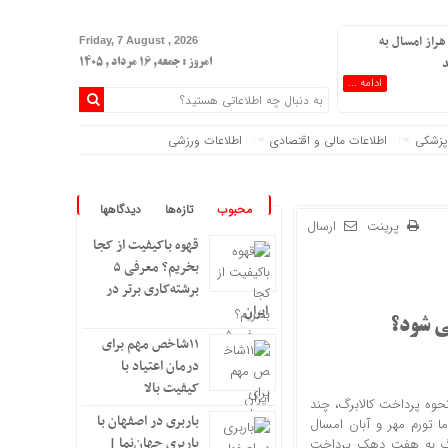
هراز امسال به
Friday, 7 August , 2026
د
امروز : جمعه, ۱۶ مرداد , ۱۴۰۵
ادامه ...
پزشکی
اطلاعات مالی و اقتصادی
اطلاعات ورزشی
محبوب
تازه‌ها
دیدگاهها
پرینت
ارسال
قهوه باکیفیت از کجا
بخریم؟ معرفی ۵
برشته‌کاری برتر در
ایران
می شود؟
۱۱شاخص مهم برای
درمان اعتیاد با
کیفیت بالا
حوه پرداخت کالابرگ، چند
باربری در اصفهان با
 تورم مهر و آبان امسال
باربری جهان‌نما |
لابرگ به هفت دهک پرداخت