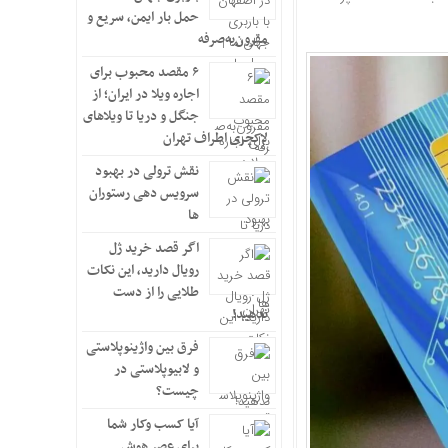
حمل بار ایمن، سریع و
مقرون‌به‌صرفه
۶ مقصد محبوب برای
اجاره ویلا در ایران؛ از
جنگل و دریا تا ویلاهای
لاکچری اطراف تهران
نقش ترولی در بهبود
سرویس دهی رستوران
ها
اگر قصد خرید ژل
رویال دارید، این نکات
طلایی را از دست
ندهید!
فرق بین واژینوپلاستی
و لابیوپلاستی در
چیست؟
آیا کسب وکار شما
برای عصر هوش