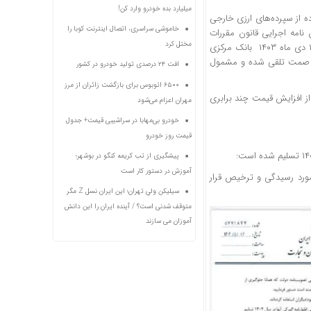
میلیارد بده خودرو وارد کن!
 از سپرده‌های ارزی خارجی
خاموشی سراسری، اتصال اینترنت کوبا را
اند. مطابق تبصره (۶) ماده (۵) اصلاحیه آیین نامه اجرایی قانون مقررات
مختل کرد
صادرات و واردات (مصوبه‌ای به تاریخ ۱۰ اردیبهشت ۱۴۰۴) و همچنین ابلاغیه‌ای به تاریخ ۱۸ دی ماه ۱۴۰۳ بانک مرکزی
ارت صمت تلقی شده و مشمول
افت ۲۴ درصدی تولید خودرو در کشور
۶۵۰۰ اتوبوس برای بازگشت زائران از مرز
از افزایش قیمت چند برابری
مهران اعزام می‌شود
خودرو بی‌مهابا در سراشیبی قیمت+ جدول
قیمت روز خودرو
پیشگیری از تب کریمه کنگو در بوشهر؛
آموزش در دستور کار است
 مصوب سال جاری مورد رسیدگی و ترخیص قرار
سیلیکن ولیِ تهران؛ این ایران نسل Z مگر
متوقف شدنی است؟ / آینده ایران را این دانش
آموزان می سازند