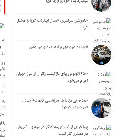
میلیارد بده خودرو وارد کن!
شده
خاموشی سراسری، اتصال اینترنت کوبا را مختل
کرد
به 
– و
افت ۲۴ درصدی تولید خودرو در کشور
وزیر
وی 
۶۵۰۰ اتوبوس برای بازگشت زائران از مرز مهران
چند
اعزام می‌شود
بر 
دریافتی در سال ۱۴۰۳
خودرو بی‌مهابا در سراشیبی قیمت+ جدول
به 
قیمت روز خودرو
دستگ
این پیشنه
با 
پیشگیری از تب کریمه کنگو در بوشهر؛ آموزش
در دستور کار است
تمام