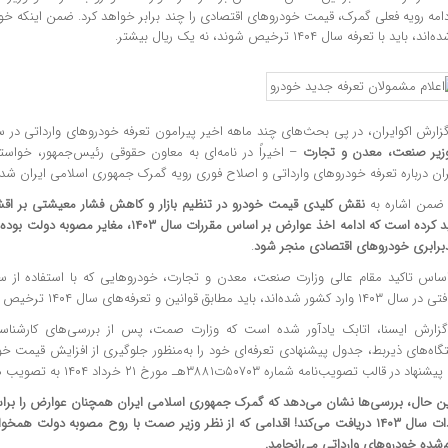
‌اند، باید با تعرفه سال ۱۴۰۴ ترخیص شوند، نه یک ریال بیشتر.
گزارش اکوایران، در پی بحث‌های چند ماهه اخیر پیرامون تعرفه خودروهای وارداتی در 
زیر صنعت، معدن و تجارت
– اخیراً در نامه‌ای به معاون حقوقی رئیس‌جمهور، خواست
ان درباره تعرفه خودروهای وارداتی و اصلاح فوری رویه گمرک جمهوری اسلامی ایران شد.
ضمن اشاره به
نقش کلیدی قیمت خودرو در تنظیم بازار و کاهش فشار معیشتی بر اق
تاکید کرده است که ادامه اخذ عوارض بر اساس مقررات سا
برابری خودروهای اقتصادی منجر شود
.
اساس تاکید مقام عالی وزارت صنعت، معدن و تجارت، خودروهایی که با استفاده از سپر
 وارد کشور شده‌اند، باید مطابق قوانین و تعرفه‌های سال ۱۴۰۴ ترخیص شوند.
گزارش ایسنا، اتابک یادآور شده است که وزارت صمت، پس از بررسی‌های کارشناس
اه‌های ذیربط، جدول پیشنهادی تعرفه‌ای خود را به‌منظور جلوگیری از افزایش قیمت خود
اد در قالب تصویب‌نامه شماره ۵۰۷۰۳ت۳۸۸۱هـ مورخ ۲۱ خرداد ۱۴۰۴ به تصویب هیأت وزیران رسیده است.
این حال، بررسی‌ها نشان می‌دهد که گمرک جمهوری اسلامی ایران همچنان عوارض را برا
واردات سال ۱۴۰۳ دریافت می‌کند! اقدامی که از نظر وزیر صمت با روح مصوبه دولت هم
‌شده خودروهای وارداتی می‌انجامد.