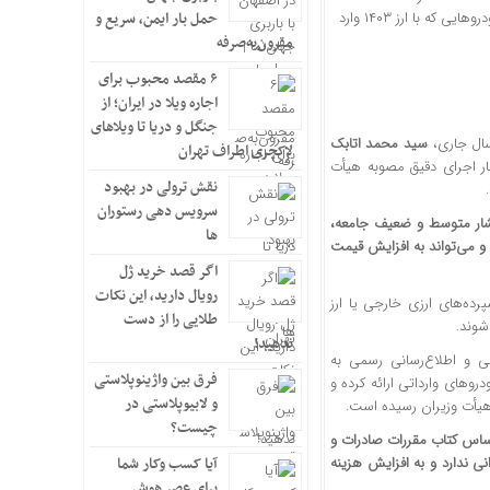
ادامه رویه فعلی گمرک، قیمت خودروهای اقتصادی را چند برابر خواهد کرد. ضمن اینکه خودروهایی که با ارز ۱۴۰۳ وارد
حمل بار ایمن، سریع و
مقرون‌به‌صرفه
۶ مقصد محبوب برای
اجاره ویلا در ایران؛ از
جنگل و دریا تا ویلاهای
سال جاری،
سید محمد اتابک
لاکچری اطراف تهران
ار اجرای دقیق مصوبه هیأت
نقش ترولی در بهبود
سرویس دهی رستوران
شار متوسط و ضعیف جامعه،
ها
ل ۱۴۰۳، مغایر مصوبه دولت بوده و می‌تواند به افزایش قیمت
اگر قصد خرید ژل
رویال دارید، این نکات
ده‌های ارزی خارجی یا ارز
طلایی را از دست
ندهید!
ی و اطلاع‌رسانی رسمی به
فرق بین واژینوپلاستی
روهای وارداتی ارائه کرده و
و لابیوپلاستی در
چیست؟
ساس کتاب مقررات صادرات و
خوانی ندارد و به افزایش هزینه
آیا کسب وکار شما
برای عصر هوش