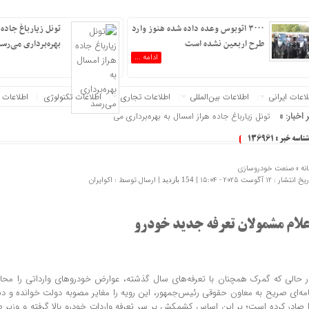
۳۰۰۰ اتوبوس وعده داده شده هنوز وارد
تونل زیارباغ جاده 
طرح اربعین نشده است
بهره‌برداری می‌رس
ادامه ...
عات‌ ‎ایرانی
اطلاعات بین‌المللی
اطلاعات تجاری
اطلاعات تکنولوژی
اطلاعات 
 اخبار: »
تونل زیارباغ جاده هراز امسال به بهره‌برداری می‌رسد
شناسه خبر : 136961
نه »
صنعت خودروسازی
 انتشار : 12 آگوست 2025 - 15:04 |
| ارسال توسط :
اکوایران
154 بازدید
علام مشمولان تعرفه جدید خودرو
ر حالی که گمرک همچنان با تعرفه‌های سال گذشته، عوارض خودروهای وارداتی را محا
ا صادر کرده است؛ بر این اساس کشمکش بر سر تعرفه واردات خودرو بالا گرفته و وزی