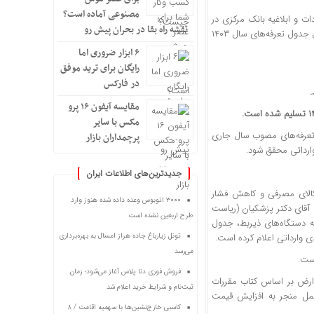
مصنوعی آماده است؟
درات و واردات و ابلاغیه بانک مرکزی در
نقشه راه بقا در بحران پیش رو
دی‌ماه ۱۴۰۳ استناد شده که بر اساس آن، ارزهای ناشی از سپرده‌گذاری ارزی خارجی از شمول جدول تعرفه‌های سال ۱۴۰۳
۶ ابزار ضروری اما
رایگان برای ترید موفق
در فارکس
مقایسه آیفون ۱۶ پرو
مکس با سایر
اید مطابق کتاب مقررات صادرات و واردات سال ۱۴۰۴ و جدول تعرفه‌های مصوب سال جاری
پرچمداران بازار
ارداتی محقق شود.
جدیدترین‌های اطلاعات ایران
کالای مصرفی و کاهش فشار
۳۰۰۰ اتوبوس وعده داده شده هنوز وارد
آقای دکتر پزشکیان (ریاست
طرح اربعین نشده است
ه دستگاه‌های ذیربط، جدول
ی وارداتی اعلام کرده است.
تونل زیارباغ جاده هراز امسال به بهره‌برداری
می‌رسد
فروش فوری دنا پلاس آغاز می‌شود؛ زمان
ارض بر اساس کتاب مقررات
ثبت‌نام و شرایط خرید اعلام شد
ه و در عمل منجر به افزایش قیمت
کاسبی خارج‌نشین‌ها با سهمیه اقامت / ۸