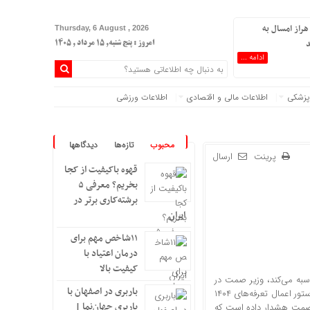
هراز امسال به
Thursday, 6 August , 2026
د
امروز : پنج شنبه, ۱۵ مرداد , ۱۴۰۵
ادامه ...
پزشکی
اطلاعات مالی و اقتصادی
اطلاعات ورزشی
محبوب
تازه‌ها
دیدگاهها
پرینت
ارسال
قهوه باکیفیت از کجا
بخریم؟ معرفی ۵
برشته‌کاری برتر در
ایران
۱۱شاخص مهم برای
درمان اعتیاد با
کیفیت بالا
سبه می‌کند، وزیر صمت در
باربری در اصفهان با
نامه‌ای صریح به معاون حقوقی رئیس‌جمهور، این رویه را مغایر مصوبه دولت خوانده و دستور اعمال تعرفه‌های ۱۴۰۴
باربری جهان‌نما |
ر صمت هشدار داده است که