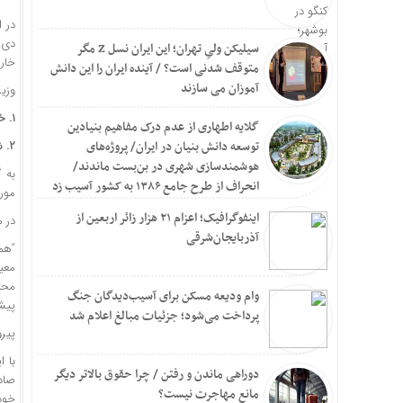
سیلیکن ولیِ تهران؛ این ایران نسل Z مگر
خار
متوقف شدنی است؟ / آینده ایران را این دانش
آموزان می سازند
وزیر
۱. خودروهایی که در سال ۱۴۰۳ و ۱۴۰۴ با استفاده از سپرده ارزی دیگران ثبت سفارش شده‌اند.
گلایه اطهاری از عدم درک مفاهیم بنیادین
توسعه دانش بنیان در ایران/ پروژه‌های
۲. شرکت‌هایی که ارز خود را در سال ۱۴۰۳ دریافت کرده اما اظهارنامه گمرکی آن‌ها در سال ۱۴۰۴ تسلیم شده است.
هوشمندسازی شهری در بن‌بست ماندند/
انحراف از طرح جامع ۱۳۸۶ به کشور آسیب زد
مور
اینفوگرافیک؛ اعزام ۲۱ هزار زائر اربعین از
در 
آذربایجان‌شرقی
“هم
معی
محت
وام ودیعه مسکن برای آسیب‌دیدگان جنگ
پیشن
پرداخت می‌شود؛ جزئیات مبالغ اعلام شد
پیرو 
با 
دوراهی ماندن و رفتن / چرا حقوق بالاتر دیگر
مانع مهاجرت نیست؟
خود