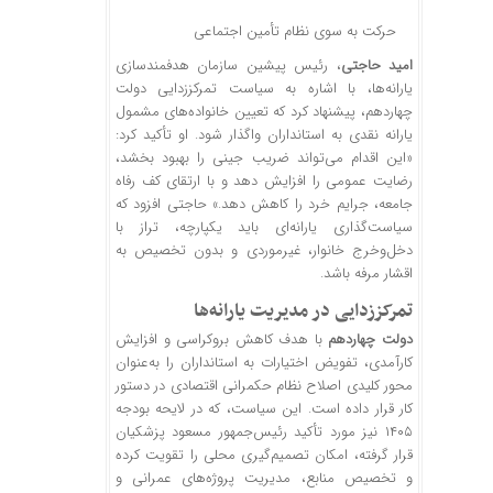
حرکت به سوی نظام تأمین اجتماعی
امید حاجتی
، رئیس پیشین سازمان هدفمندسازی
یارانه‌ها، با اشاره به سیاست تمرکززدایی دولت
چهاردهم، پیشنهاد کرد که تعیین خانواده‌های مشمول
یارانه نقدی به استانداران واگذار شود. او تأکید کرد:
«این اقدام می‌تواند ضریب جینی را بهبود بخشد،
رضایت عمومی را افزایش دهد و با ارتقای کف رفاه
جامعه، جرایم خرد را کاهش دهد.» حاجتی افزود که
سیاست‌گذاری یارانه‌ای باید یکپارچه، تراز با
دخل‌وخرج خانوار، غیرموردی و بدون تخصیص به
اقشار مرفه باشد.
تمرکززدایی در مدیریت یارانه‌ها
دولت چهاردهم
با هدف کاهش بروکراسی و افزایش
کارآمدی، تفویض اختیارات به استانداران را به‌عنوان
محور کلیدی اصلاح نظام حکمرانی اقتصادی در دستور
کار قرار داده است. این سیاست، که در لایحه بودجه
۱۴۰۵ نیز مورد تأکید رئیس‌جمهور مسعود پزشکیان
قرار گرفته، امکان تصمیم‌گیری محلی را تقویت کرده
و تخصیص منابع، مدیریت پروژه‌های عمرانی و