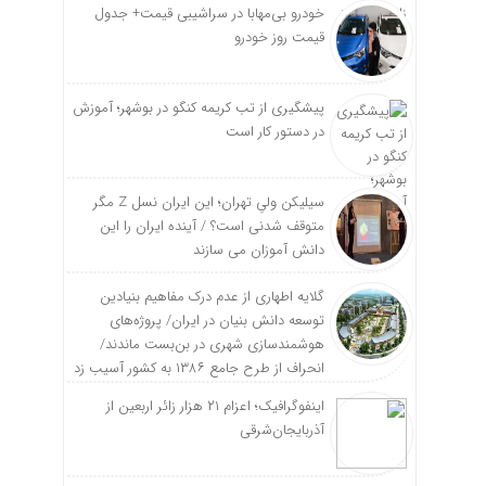
خودرو بی‌مهابا در سراشیبی قیمت+ جدول
قیمت روز خودرو
پیشگیری از تب کریمه کنگو در بوشهر؛ آموزش
در دستور کار است
سیلیکن ولیِ تهران؛ این ایران نسل Z مگر
متوقف شدنی است؟ / آینده ایران را این
دانش آموزان می سازند
گلایه اطهاری از عدم درک مفاهیم بنیادین
توسعه دانش بنیان در ایران/ پروژه‌های
هوشمندسازی شهری در بن‌بست ماندند/
انحراف از طرح جامع ۱۳۸۶ به کشور آسیب زد
اینفوگرافیک؛ اعزام ۲۱ هزار زائر اربعین از
آذربایجان‌شرقی