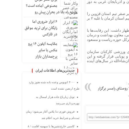
ن و آذربایجان غربی به دور
مصنوعی آماده است؟
نقشه راه بقا در بحران پیش رو
فزود: در دیدار رده‌بندی، تیم اداره‌کل دامپزشکی استان تهران موفق شد با نتیجه ۲ بر صفر تیم استان قزوین را
شکست دهد و مقام سوم این دوره از مسابقات را به دست آورد. همچنین در بازی فینال، تیم استان کرمان با غلبه ۲ بر
۶ ابزار ضروری اما
رایگان برای ترید موفق
ظهار داشت: این رقابت‌ها با
در فارکس
ی، معاون بهداشت و درمان
یرکل حوزه ریاست و مسعود
مقایسه آیفون ۱۶ پرو
مکس با سایر
ای ورزشی کارکنان سازمان
پرچمداران بازار
پویایی قرار گرفته و این
شاءالله در سال‌های آینده
جدیدترین‌های اطلاعات ایران
۳۰۰۰ اتوبوس وعده داده شده هنوز وارد
:
رزمایش دامپزشکی در ۱۱ روستای رامسر برگزار
طرح اربعین نشده است
تونل زیارباغ جاده هراز امسال به
بهره‌برداری می‌رسد
فروش فوری دنا پلاس آغاز می‌شود؛ زمان
http://eetelaateiran.com/?p=12640
ثبت‌نام و شرایط خرید اعلام شد
کاسبی خارج‌نشین‌ها با سهمیه اقامت / ۸