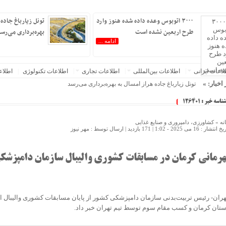
۳۰۰۰ اتوبوس وعده داده شده هنوز وارد
تونل زیارباغ جاده 
طرح اربعین نشده است
بهره‌برداری می‌رس
ادامه ...
عات‌ ‎ایرانی
اطلاعات بین‌المللی
اطلاعات تجاری
اطلاعات تکنولوژی
اطلا
 اخبار: »
تونل زیارباغ جاده هراز امسال به بهره‌برداری می‌رسد
شناسه خبر : 126401
نه »
کشاورزی، دامپروری و صنایع غذایی
خ انتشار : 16 می 2025 - 1:02 |
171 بازدید
| ارسال توسط :
مهر نیوز
هرمانی کرمان در مسابقات کشوری والیبال سازمان دامپزشک
هران- رئیس تربیت‌بدنی سازمان دامپزشکی کشور از پایان مسابقات کشوری والیبال ای
ستان کرمان و کسب مقام سوم توسط تیم تهران خبر داد.