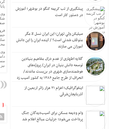
کرد
پایا
پیشگیری از تب کریمه کنگو در بوشهر؛ آموزش
در دستور کار است
صفر 
فروت
سیلیکن ولیِ تهران؛ این ایران نسل Z مگر
حضو
متوقف شدنی است؟ / آینده ایران را این دانش
ساز
محم
آموزان می سازند
وی 
دام
گلایه اطهاری از عدم درک مفاهیم بنیادین
مسا
توسعه دانش بنیان در ایران/ پروژه‌های
نیز
هوشمندسازی شهری در بن‌بست ماندند/
انحراف از طرح جامع ۱۳۸۶ به کشور آسیب زد
اینفوگرافیک؛ اعزام ۲۱ هزار زائر اربعین از
آذربایجان‌شرقی
وام ودیعه مسکن برای آسیب‌دیدگان جنگ
پرداخت می‌شود؛ جزئیات مبالغ اعلام شد