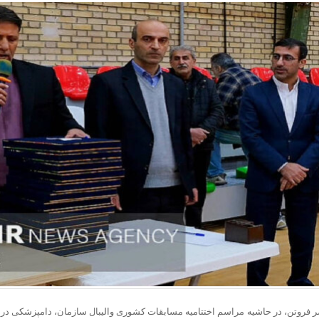
ر فروتن، در حاشیه مراسم اختتامیه مسابقات کشوری والیبال سازمان، دامپزشکی در گف