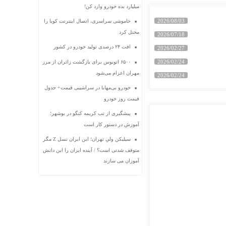
میلیارد بده خودرو وارد کن!
2026/08/03
خاموشی سراسری، اتصال اینترنت کوبا را
مختل کرد
2026/07/18
افت ۲۴ درصدی تولید خودرو در کشور
2026/02/27
2026/02/24
۶۵۰۰ اتوبوس برای بازگشت زائران از مرز
مهران اعزام می‌شود
2026/02/24
خودرو بی‌مهابا در سراشیبی قیمت+ جدول
قیمت روز خودرو
پیشگیری از تب کریمه کنگو در بوشهر؛
آموزش در دستور کار است
سیلیکن ولیِ تهران؛ این ایران نسل Z مگر
متوقف شدنی است؟ / آینده ایران را این دانش
آموزان می سازند