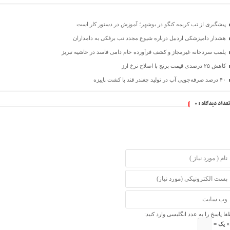
پیشگیری از تب کریمه کنگو در بوشهر؛ آموزش در دستور کار است
هشدار دامپزشکی اردبیل درباره شیوع مجدد تب برفکی به دامداران
پلمب سردخانه غیرمجاز و کشف فرآورده خام دامی فاسد در حاشیه تبریز
کاهش ۲۵ درصدی قیمت برنج با اصلاح نرخ ارز
۴۰ درصد صرفه‌جویی آب در تولید چغندر قند با کشت پاییزه
تعداد دیدگاه :
0
فا پاسخ را به عدد انگلیسی وارد کنید: