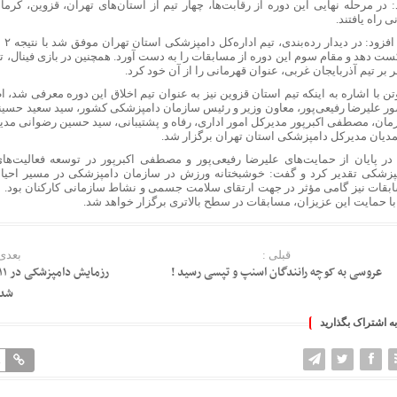
: در مرحله نهایی این دوره از رقابت‌ها، چهار تیم از استان‌های تهران، قزوین، کرما
نی راه یافتند.
وی ا
بر تیم آذربایجان غربی، عنوان قهرمانی را از آن خود کرد.
ن با اشاره به اینکه تیم استان قزوین نیز به عنوان تیم اخلاق این دوره معرفی شد، ا
ر علیرضا رفیعی‌پور، معاون وزیر و رئیس سازمان دامپزشکی کشور، سید سعید حسین
مان، مصطفی اکبرپور مدیرکل امور اداری، رفاه و پشتیبانی، سید حسین رضوانی مد
دیان مدیرکل دامپزشکی استان تهران برگزار شد.
در پایان از حمایت‌های علیرضا رفیعی‌پور و مصطفی اکبرپور در توسعه فعالیت‌ه
پزشکی تقدیر کرد و گفت: خوشبختانه ورزش در سازمان دامپزشکی در مسیر احیا و 
بقات نیز گامی مؤثر در جهت ارتقای سلامت جسمی و نشاط سازمانی کارکنان بود. ان‌
 با حمایت این عزیزان، مسابقات در سطح بالاتری برگزار خواهد شد.
قبلی :
بعدی 
عروسی به کوچه رانندگان اسنپ و تپسی رسید !
شد
به اشتراک بگذارید
1