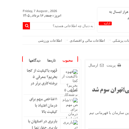
هراز امسال به
Friday, 7 August , 2026
امروز : جمعه, ۱۶ مرداد , ۱۴۰۵
د
ادامه ...
عات پزشکی
اطلاعات مالی و اقتصادی
اطلاعات ورزشی
محبوب
تازه‌ها
دیدگاهها
پرینت
ارسال
قهوه باکیفیت از کجا
بخریم؟ معرفی ۵
برشته‌کاری برتر در
ایران
ی؛تهران سوم شد
۱۱شاخص مهم برای
درمان اعتیاد با
کیفیت بالا
ن سازمان با قهرمانی تیم
باربری در اصفهان با
باربری جهان‌نما |