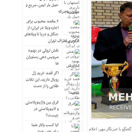
حمل بار ایمن، سریع و
مقرون‌به‌صرفه
۶ مقصد محبوب برای
اجاره ویلا در ایران؛ از
جنگل و دریا تا ویلاهای
لاکچری اطراف تهران
نقش ترولی در بهبود
سرویس دهی رستوران
ها
اگر قصد خرید ژل
رویال دارید، این نکات
طلایی را از دست
ندهید!
فرق بین واژینوپلاستی
و لابیوپلاستی در
چیست؟
آیا کسب وکار شما
تگو با خبرنگار مهر، اعلام
برای عصر هوش