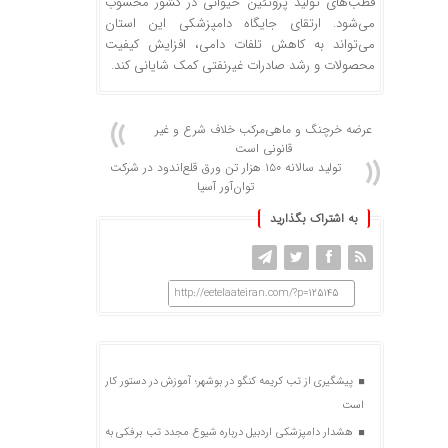
قطب‌های تولید پروتئین حیوانی در کشور محسوب
می‌شود. ارتقای جایگاه دامپزشکی این استان
می‌تواند به کاهش تلفات دامی، افزایش کیفیت
محصولات و رشد صادرات غیرنفتی کمک شایانی کند.
عرضه خرچنگ و ماهی‌مرکب خلاف شرع و غیر
قانونی است
تولید سالانه ۱۵۰ هزار تن ورق قلع‌اندود در شرکت
توان‌آور آسیا
به اشتراک بگذارید
http://eetelaateiran.com/?p=125145
پیشگیری از تب کریمه کنگو در بوشهر؛ آموزش در دستور کار
است
هشدار دامپزشکی اردبیل درباره شیوع مجدد تب برفکی به