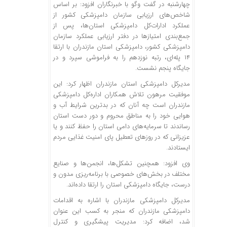
چهارشنبه در گفت
وگو
با خبرنگاران افزود: بر اساس
شاخص‌های ارزیابی سازمان دامپزشکی کشور از
عملکرد ادارات‌کل دامپزشکی استان‌ها، پس از
جمع‌بندی امتیازها در دفتر ارزیابی عملکرد سازمان
دامپزشکی کشور، دامپزشکی استان مازندران با ارتقا
۱۴ پله‌ای، رتبه نوزدهم را به فراموشی سپرد و در
جایگاه پنجم نشست.
مدیرکل دامپزشکی استان مازندران اظهار کرد: این
موفقیت مرهون تلاش همکاران اداره‌کل دامپزشکی
مازندران است چه آنان که در بدترین شرایط آب و
هوایی خود را به مناطق محروم و دور دست استان
رساندند تا سرمایه‌های دامی استان را حفظ کنند و یا
عزیزانی که در روزهای تعطیل پای امنیت غذایی مردم
ایستادند.
وی افزود: همچنین تشکل‌ها، انجمن‌ها و صنایع
مختلف در بخش‌های خصوصی با برنامه‌ریزی مدون و
درست، جایگاه دامپزشکی استان را ارتقا داده‌اند.
مدیرکل دامپزشکی مازندران با اشاره به اقدامات
دامپزشکی مازندران که منجر به کسب این عنوان
شد، اضافه کرد: مدیریت پیشگیری و کنترل