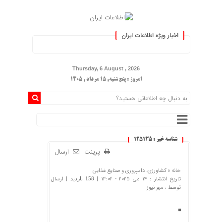
اخبار ویژه اطلاعات ایران
ید :.
Thursday, 6 August , 2026
امروز : پنج شنبه, ۱۵ مرداد , ۱۴۰۵
شناسه خبر : 125145
پرینت
ارسال
خانه »
کشاورزی، دامپروری و صنایع غذایی
تاریخ انتشار : 14 می 2025 - 13:02 |
| ارسال
158 بازدید
توسط :
مهر نیوز