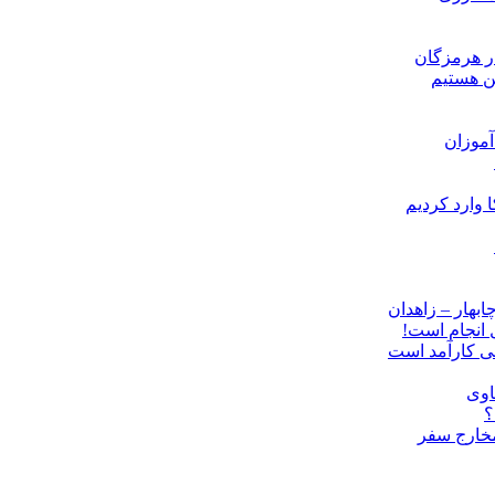
ن هستیم
موزان
ل انجام است!
نی کارآمد است
اوی
؟