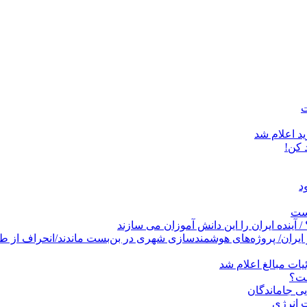
د اعلام شد
است
پروژه‌های هوشمندسازی شهری در بن‌بست ماندند/انحراف از طرح جامع ۱۳۸۶ به کشو
ات مبالغ اعلام شد
ست؟
ی جاماندگان
 انرژی