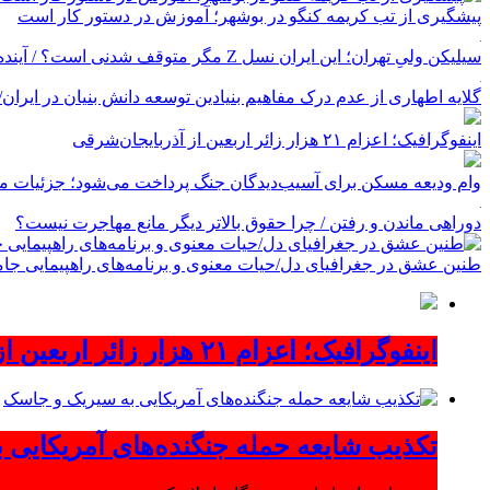
پیشگیری از تب کریمه کنگو در بوشهر؛ آموزش در دستور کار است
سیلیکن ولیِ تهران؛ این ایران نسل Z مگر متوقف شدنی است؟ / آینده ایران را این دانش آموزان می سازند
گلایه اطهاری از عدم درک مفاهیم بنیادین توسعه دانش بنیان در ایران/ پروژه‌
اینفوگرافیک؛ اعزام ۲۱ هزار زائر اربعین از آذربایجان‌شرقی
وام ودیعه مسکن برای آسیب‌دیدگان جنگ پرداخت می‌شود؛ جزئیات مب
دوراهی ماندن و رفتن / چرا حقوق بالاتر دیگر مانع مهاجرت نیست؟
طنین عشق در جغرافیای دل/حیات معنوی و برنامه‌های راهپیمایی جام
اینفوگرافیک؛ اعزام ۲۱ هزار زائر اربعین از آذربایجان‌شرقی
تکذیب شایعه حمله جنگنده‌های آمریکایی