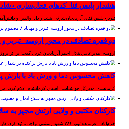
هشدار پلیس فتا: کدهای فعال‌سازی «شاد» ر
تبریز- پلیس فتای آذربایجان‌شرقی هشدار داد: والدین و دانش‌آ
دو فقره تصادف در محور ارومیه -تبریز و مهاباد ۸ مصدوم بر
ارومیه- مدیرعامل هلال احمر آذربایجان غربی گفت: بر اثر بروز دو سانحه 
کاهش محسوس دما و وزش باد با بارش پر
کرمانشاه- مدیرکل هواشناسی استان کرمانشاه اعلام کرد: امرو
کارکنان مکتبی و ولایی ارتش مجهز به سلا
خرم‌آباد – فرمانده تیپ ۲۸۴ شهید رستمی نزاجا، تأکید کرد: کارکنان مکتبی و ولایی ارتش مجهز به سلاح ایمان و معنویت هستند.