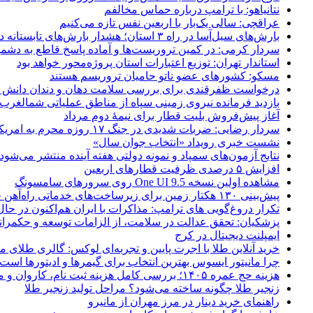
نتانیاهو: با ترامپ درباره حماس مخالفم
عراقچی: سالی یک‌بار با اربعین نفس تازه می‌کنیم
بارش‌های سیل‌آسا در راه ۳ استان؛ هشدار بارش‌های تابستانه در هرمزگان
سردار کرمی: در کمین تروریست‌ها و آماده پاسخ قاطع به دشم
استاندار تهران: توزیع اعتبارات استان پروژه‌محور خواهد بود
مسکو: کشورهای عضو ناتو حامیان تروریسم هستند
درخواست ظفرقندی برای بررسی سلامت دهان و دندان دانش آ
بازدید فرمانده نیروی زمینی سپاه از مناطق عملیاتی شمالغرب
آغاز پیش‌فروش بلیت قطار برای نیمۀ دوم مرداد
سردار رضایی: ضربات شدیدی در جنگ ۱۷ روزه محرم به امریکا وارد کردیم
نشست خبری رویداد «انتخاب جوان سال»
نتایج آزمون‌های سمپاد و نمونه دولتی هفته آینده منتشر می‌شود
افزایش ۵ درصدی ظرفیت قطارهای اربعین
مشاهده اولین نسخه One UI 9.5 روی سرورهای سامسونگ
پیش‌بینی ۱۳۰ هکتار زمین برای زیرساخت‌های خدماتی راه‌آهن چابهار – زاهدان
تکرار دروغ‌گویی های ترامپ: مذاکرات با ایران هم‌اکنون در حا
پزشکیان: تحقق عدالت در سلامت، از الزامات توسعه و حکمرا
ایمپلنت دیجیتال در کرج
خرید آنلاین طلا با اجرت پایین و تجربه‌ای لوکس: گالری طلای م
چرا مانیتور ایسوس بهترین انتخاب برای گیمرها و ادیتورها است
هزینه حج عمره ۱۴۰۵؛ بررسی کامل هزینه ثبت نام، کاروان و مخارج سفر
زنجیر طلا چگونه ساخته می‌شود؟ مراحل تولید زنجیر طلا
راهنمای خرید دینار در مرز مهران از مانیرو