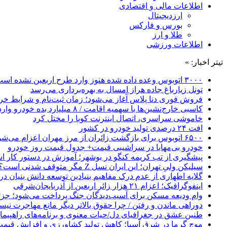
اطلاعات مالی و اقتصادی
ارزدیجیتال
بورس و فارکس
طلا و ارز
اطلاعات ورزشی
تیتر اخبار: »
۳۰۰۰ اتوبوس وعده داده شده هنوز وارد طرح اربعین نشده است
تونل زیارباغ جاده هراز امسال به بهره‌برداری می‌رسد
فروش فوری دنا پلاس آغاز می‌شود؛ زمان ثبت‌نام و شرایط خری
کاسبی خارج‌نشین‌ها با سهمیه اقامت / ۸ میلیارد بده خودرو وارد کن!
خاموشی سراسری، اتصال اینترنت کوبا را مختل کرد
افت ۲۴ درصدی تولید خودرو در کشور
۶۵۰۰ اتوبوس برای بازگشت زائران از مرز مهران اعزام می‌شود
خودرو بی‌مهابا در سراشیبی قیمت+ جدول قیمت روز خودرو
پیشگیری از تب کریمه کنگو در بوشهر؛ آموزش در دستور کار 
سیلیکن ولیِ تهران؛ این ایران نسل Z مگر متوقف شدنی است؟ / آینده ایران را این دانش آموزان می سازند
گلایه اطهاری از عدم درک مفاهیم بنیادین توسعه دانش بنیان در ایران/ 
اینفوگرافیک؛ اعزام ۲۱ هزار زائر اربعین از آذربایجان‌شرقی
وام ودیعه مسکن برای آسیب‌دیدگان جنگ پرداخت می‌شود؛ جزئی
دوراهی ماندن و رفتن / چرا حقوق بالاتر دیگر مانع مهاجرت نی
طنین عشق در جغرافیای دل/حیات معنوی و برنامه‌های راهپیمای
موج گرما در شرق آسیا؛ کاهش تولید کشاورزی و افزایش قیمت