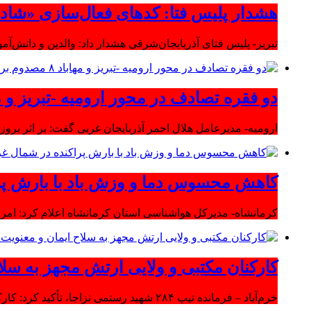
هشدار پلیس فتا: کدهای فعال‌سازی «شاد» ر
تبریز- پلیس فتای آذربایجان‌شرقی هشدار داد: والدین و دانش‌آ
دو فقره تصادف در محور ارومیه -تبریز و مهاباد ۸ مصدوم بر
ارومیه- مدیرعامل هلال احمر آذربایجان غربی گفت: بر اثر بروز دو سانحه 
کاهش محسوس دما و وزش باد با بارش پر
کرمانشاه- مدیرکل هواشناسی استان کرمانشاه اعلام کرد: امرو
کارکنان مکتبی و ولایی ارتش مجهز به سلا
خرم‌آباد – فرمانده تیپ ۲۸۴ شهید رستمی نزاجا، تأکید کرد: کارکنان مکتبی و ولایی ارتش مجهز به سلاح ایمان و معنویت هستند.