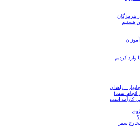
ن هستیم
موزان
ل انجام است!
نی کارآمد است
اوی
؟