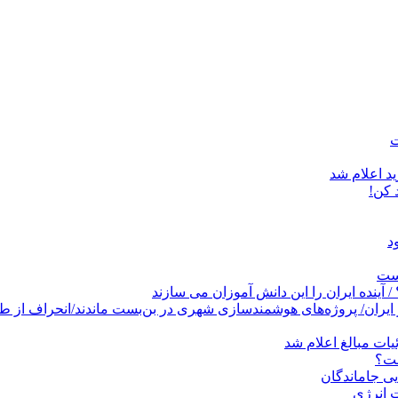
د اعلام شد
است
پروژه‌های هوشمندسازی شهری در بن‌بست ماندند/انحراف از طرح جامع ۱۳۸۶ به کشو
ات مبالغ اعلام شد
ست؟
ی جاماندگان
 انرژی