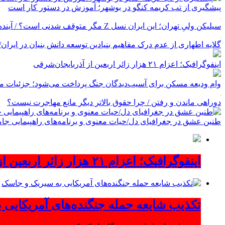
پیشگیری از تب کریمه کنگو در بوشهر؛ آموزش در دستور کار است
سیلیکن ولیِ تهران؛ این ایران نسل Z مگر متوقف شدنی است؟ / آینده ایران را این دانش آموزان می سازند
گلایه اطهاری از عدم درک مفاهیم بنیادین توسعه دانش بنیان در ایران/ پروژه‌
اینفوگرافیک؛ اعزام ۲۱ هزار زائر اربعین از آذربایجان‌شرقی
وام ودیعه مسکن برای آسیب‌دیدگان جنگ پرداخت می‌شود؛ جزئیات مب
دوراهی ماندن و رفتن / چرا حقوق بالاتر دیگر مانع مهاجرت نیست؟
طنین عشق در جغرافیای دل/حیات معنوی و برنامه‌های راهپیمایی جام
اینفوگرافیک؛ اعزام ۲۱ هزار زائر اربعین از آذربایجان‌شرقی
تکذیب شایعه حمله جنگنده‌های آمریکایی