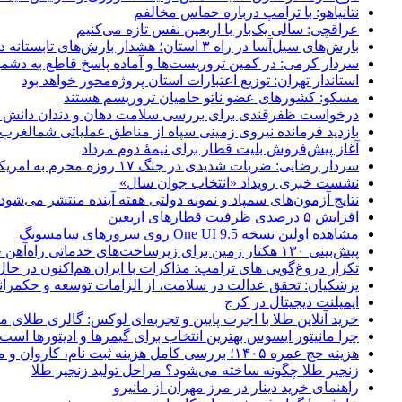
نتانیاهو: با ترامپ درباره حماس مخالفم
عراقچی: سالی یک‌بار با اربعین نفس تازه می‌کنیم
بارش‌های سیل‌آسا در راه ۳ استان؛ هشدار بارش‌های تابستانه در هرمزگان
سردار کرمی: در کمین تروریست‌ها و آماده پاسخ قاطع به دشم
استاندار تهران: توزیع اعتبارات استان پروژه‌محور خواهد بود
مسکو: کشورهای عضو ناتو حامیان تروریسم هستند
درخواست ظفرقندی برای بررسی سلامت دهان و دندان دانش آ
بازدید فرمانده نیروی زمینی سپاه از مناطق عملیاتی شمالغرب
آغاز پیش‌فروش بلیت قطار برای نیمۀ دوم مرداد
سردار رضایی: ضربات شدیدی در جنگ ۱۷ روزه محرم به امریکا وارد کردیم
نشست خبری رویداد «انتخاب جوان سال»
نتایج آزمون‌های سمپاد و نمونه دولتی هفته آینده منتشر می‌شود
افزایش ۵ درصدی ظرفیت قطارهای اربعین
مشاهده اولین نسخه One UI 9.5 روی سرورهای سامسونگ
پیش‌بینی ۱۳۰ هکتار زمین برای زیرساخت‌های خدماتی راه‌آهن چابهار – زاهدان
تکرار دروغ‌گویی های ترامپ: مذاکرات با ایران هم‌اکنون در حا
پزشکیان: تحقق عدالت در سلامت، از الزامات توسعه و حکمرا
ایمپلنت دیجیتال در کرج
خرید آنلاین طلا با اجرت پایین و تجربه‌ای لوکس: گالری طلای م
چرا مانیتور ایسوس بهترین انتخاب برای گیمرها و ادیتورها است
هزینه حج عمره ۱۴۰۵؛ بررسی کامل هزینه ثبت نام، کاروان و مخارج سفر
زنجیر طلا چگونه ساخته می‌شود؟ مراحل تولید زنجیر طلا
راهنمای خرید دینار در مرز مهران از مانیرو