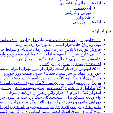
اطلاعات مالی و اقتصادی
ارزدیجیتال
بورس و فارکس
طلا و ارز
اطلاعات ورزشی
تیتر اخبار: »
۳۰۰۰ اتوبوس وعده داده شده هنوز وارد طرح اربعین نشده است
تونل زیارباغ جاده هراز امسال به بهره‌برداری می‌رسد
فروش فوری دنا پلاس آغاز می‌شود؛ زمان ثبت‌نام و شرایط خری
کاسبی خارج‌نشین‌ها با سهمیه اقامت / ۸ میلیارد بده خودرو وارد کن!
خاموشی سراسری، اتصال اینترنت کوبا را مختل کرد
افت ۲۴ درصدی تولید خودرو در کشور
۶۵۰۰ اتوبوس برای بازگشت زائران از مرز مهران اعزام می‌شود
خودرو بی‌مهابا در سراشیبی قیمت+ جدول قیمت روز خودرو
پیشگیری از تب کریمه کنگو در بوشهر؛ آموزش در دستور کار 
سیلیکن ولیِ تهران؛ این ایران نسل Z مگر متوقف شدنی است؟ / آینده ایران را این دانش آموزان می سازند
گلایه اطهاری از عدم درک مفاهیم بنیادین توسعه دانش بنیان در ایران/ 
اینفوگرافیک؛ اعزام ۲۱ هزار زائر اربعین از آذربایجان‌شرقی
وام ودیعه مسکن برای آسیب‌دیدگان جنگ پرداخت می‌شود؛ جزئی
دوراهی ماندن و رفتن / چرا حقوق بالاتر دیگر مانع مهاجرت نی
طنین عشق در جغرافیای دل/حیات معنوی و برنامه‌های راهپیمای
موج گرما در شرق آسیا؛ کاهش تولید کشاورزی و افزایش قیمت