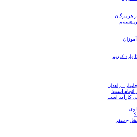
ن هستیم
موزان
ل انجام است!
نی کارآمد است
اوی
؟