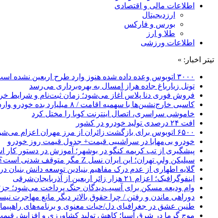
اطلاعات مالی و اقتصادی
ارزدیجیتال
بورس و فارکس
طلا و ارز
اطلاعات ورزشی
تیتر اخبار: »
۳۰۰۰ اتوبوس وعده داده شده هنوز وارد طرح اربعین نشده است
تونل زیارباغ جاده هراز امسال به بهره‌برداری می‌رسد
فروش فوری دنا پلاس آغاز می‌شود؛ زمان ثبت‌نام و شرایط خری
کاسبی خارج‌نشین‌ها با سهمیه اقامت / ۸ میلیارد بده خودرو وارد کن!
خاموشی سراسری، اتصال اینترنت کوبا را مختل کرد
افت ۲۴ درصدی تولید خودرو در کشور
۶۵۰۰ اتوبوس برای بازگشت زائران از مرز مهران اعزام می‌شود
خودرو بی‌مهابا در سراشیبی قیمت+ جدول قیمت روز خودرو
پیشگیری از تب کریمه کنگو در بوشهر؛ آموزش در دستور کار 
سیلیکن ولیِ تهران؛ این ایران نسل Z مگر متوقف شدنی است؟ / آینده ایران را این دانش آموزان می سازند
گلایه اطهاری از عدم درک مفاهیم بنیادین توسعه دانش بنیان در ایران/ 
اینفوگرافیک؛ اعزام ۲۱ هزار زائر اربعین از آذربایجان‌شرقی
وام ودیعه مسکن برای آسیب‌دیدگان جنگ پرداخت می‌شود؛ جزئی
دوراهی ماندن و رفتن / چرا حقوق بالاتر دیگر مانع مهاجرت نی
طنین عشق در جغرافیای دل/حیات معنوی و برنامه‌های راهپیمای
موج گرما در شرق آسیا؛ کاهش تولید کشاورزی و افزایش قیمت