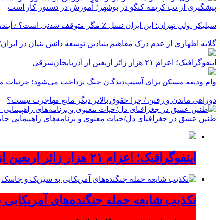
پیشگیری از تب کریمه کنگو در بوشهر؛ آموزش در دستور کار است
سیلیکن ولیِ تهران؛ این ایران نسل Z مگر متوقف شدنی است؟ / آینده ایران را این دانش آموزان می سازند
گلایه اطهاری از عدم درک مفاهیم بنیادین توسعه دانش بنیان در ایران/ پروژه‌
اینفوگرافیک؛ اعزام ۲۱ هزار زائر اربعین از آذربایجان‌شرقی
وام ودیعه مسکن برای آسیب‌دیدگان جنگ پرداخت می‌شود؛ جزئیات مب
دوراهی ماندن و رفتن / چرا حقوق بالاتر دیگر مانع مهاجرت نیست؟
طنین عشق در جغرافیای دل/حیات معنوی و برنامه‌های راهپیمایی جام
اینفوگرافیک؛ اعزام ۲۱ هزار زائر اربعین از آذربایجان‌شرقی
تکذیب شایعه حمله جنگنده‌های آمریکایی