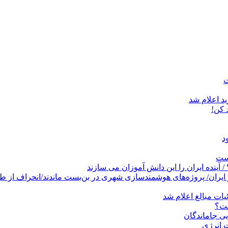
د اعلام شد
است
پروژه‌های هوشمندسازی شهری در بن‌بست ماندند/انحراف از طرح جامع ۱۳۸۶ به کشو
ات مبالغ اعلام شد
ست؟
ی جاماندگان
 انرژی