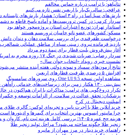
نتانیاهو: با ترامپ درباره حماس مخالفم
عراقچی: سالی یک‌بار با اربعین نفس تازه می‌کنیم
بارش‌های سیل‌آسا در راه ۳ استان؛ هشدار بارش‌های تابستانه در هرمزگان
سردار کرمی: در کمین تروریست‌ها و آماده پاسخ قاطع به دشم
استاندار تهران: توزیع اعتبارات استان پروژه‌محور خواهد بود
مسکو: کشورهای عضو ناتو حامیان تروریسم هستند
درخواست ظفرقندی برای بررسی سلامت دهان و دندان دانش آ
بازدید فرمانده نیروی زمینی سپاه از مناطق عملیاتی شمالغرب
آغاز پیش‌فروش بلیت قطار برای نیمۀ دوم مرداد
سردار رضایی: ضربات شدیدی در جنگ ۱۷ روزه محرم به امریکا وارد کردیم
نشست خبری رویداد «انتخاب جوان سال»
نتایج آزمون‌های سمپاد و نمونه دولتی هفته آینده منتشر می‌شود
افزایش ۵ درصدی ظرفیت قطارهای اربعین
مشاهده اولین نسخه One UI 9.5 روی سرورهای سامسونگ
پیش‌بینی ۱۳۰ هکتار زمین برای زیرساخت‌های خدماتی راه‌آهن چابهار – زاهدان
تکرار دروغ‌گویی های ترامپ: مذاکرات با ایران هم‌اکنون در حا
پزشکیان: تحقق عدالت در سلامت، از الزامات توسعه و حکمرا
ایمپلنت دیجیتال در کرج
خرید آنلاین طلا با اجرت پایین و تجربه‌ای لوکس: گالری طلای م
چرا مانیتور ایسوس بهترین انتخاب برای گیمرها و ادیتورها است
هزینه حج عمره ۱۴۰۵؛ بررسی کامل هزینه ثبت نام، کاروان و مخارج سفر
زنجیر طلا چگونه ساخته می‌شود؟ مراحل تولید زنجیر طلا
راهنمای خرید دینار در مرز مهران از مانیرو