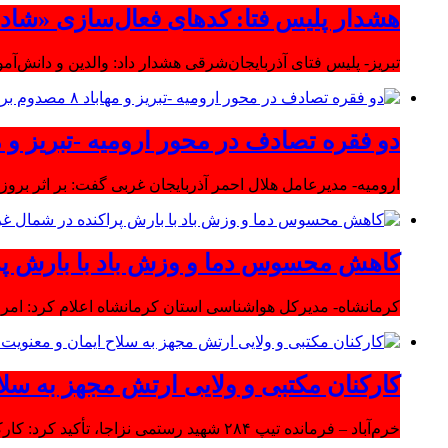
هشدار پلیس فتا: کدهای فعال‌سازی «شاد» ر
تبریز- پلیس فتای آذربایجان‌شرقی هشدار داد: والدین و دانش‌آ
دو فقره تصادف در محور ارومیه -تبریز و مهاباد ۸ مصدوم بر
ارومیه- مدیرعامل هلال احمر آذربایجان غربی گفت: بر اثر بروز دو سانحه 
کاهش محسوس دما و وزش باد با بارش پر
کرمانشاه- مدیرکل هواشناسی استان کرمانشاه اعلام کرد: امرو
کارکنان مکتبی و ولایی ارتش مجهز به سلا
خرم‌آباد – فرمانده تیپ ۲۸۴ شهید رستمی نزاجا، تأکید کرد: کارکنان مکتبی و ولایی ارتش مجهز به سلاح ایمان و معنویت هستند.