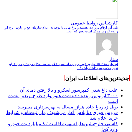
کارشناس روابط عمومی
بله، این ارقام برآوردی هستند و نرخ نهایی با توجه به اعلام سازمان حج و زیارت، نرخ ارز
و نوع کاروان ممکن است تغییر کند. به...
ستار
این بازه ۷۸ تا ۸۵ میلیون تومان بر چه اساسی اعلام شده؟ امکان داره تا زمان اعزام
تغییر محسوسی داشته باشه؟...
جدیدترین‌های اطلاعات ایران
علت داغ شدن کمپرسور اسکرو و بالا رفتن دمای آن
۳۰۰۰ اتوبوس وعده داده شده هنوز وارد طرح اربعین نشده
است
تونل زیارباغ جاده هراز امسال به بهره‌برداری می‌رسد
فروش فوری دنا پلاس آغاز می‌شود؛ زمان ثبت‌نام و شرایط
خرید اعلام شد
کاسبی خارج‌نشین‌ها با سهمیه اقامت / ۸ میلیارد بده خودرو
وارد کن!