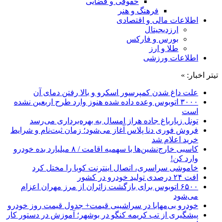
حقوقی و قضایی
فرهنگ و هنر
اطلاعات مالی و اقتصادی
ارزدیجیتال
بورس و فارکس
طلا و ارز
اطلاعات ورزشی
تیتر اخبار: »
علت داغ شدن کمپرسور اسکرو و بالا رفتن دمای آن
۳۰۰۰ اتوبوس وعده داده شده هنوز وارد طرح اربعین نشده
است
تونل زیارباغ جاده هراز امسال به بهره‌برداری می‌رسد
فروش فوری دنا پلاس آغاز می‌شود؛ زمان ثبت‌نام و شرایط
خرید اعلام شد
کاسبی خارج‌نشین‌ها با سهمیه اقامت / ۸ میلیارد بده خودرو
وارد کن!
خاموشی سراسری، اتصال اینترنت کوبا را مختل کرد
افت ۲۴ درصدی تولید خودرو در کشور
۶۵۰۰ اتوبوس برای بازگشت زائران از مرز مهران اعزام
می‌شود
خودرو بی‌مهابا در سراشیبی قیمت+ جدول قیمت روز خودرو
پیشگیری از تب کریمه کنگو در بوشهر؛ آموزش در دستور کار