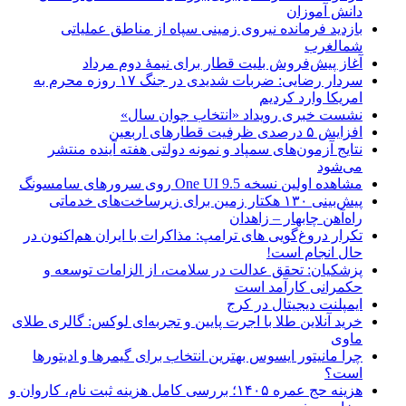
دانش آموزان
بازدید فرمانده نیروی زمینی سپاه از مناطق عملیاتی
شمالغرب
آغاز پیش‌فروش بلیت قطار برای نیمۀ دوم مرداد
سردار رضایی: ضربات شدیدی در جنگ ۱۷ روزه محرم به
امریکا وارد کردیم
نشست خبری رویداد «انتخاب جوان سال»
افزایش ۵ درصدی ظرفیت قطارهای اربعین
نتایج آزمون‌های سمپاد و نمونه دولتی هفته آینده منتشر
می‌شود
مشاهده اولین نسخه One UI 9.5 روی سرورهای سامسونگ
پیش‌بینی ۱۳۰ هکتار زمین برای زیرساخت‌های خدماتی
راه‌آهن چابهار – زاهدان
تکرار دروغ‌گویی های ترامپ: مذاکرات با ایران هم‌اکنون در
حال انجام است!
پزشکیان: تحقق عدالت در سلامت، از الزامات توسعه و
حکمرانی کارآمد است
ایمپلنت دیجیتال در کرج
خرید آنلاین طلا با اجرت پایین و تجربه‌ای لوکس: گالری طلای
ماوی
چرا مانیتور ایسوس بهترین انتخاب برای گیمرها و ادیتورها
است؟
هزینه حج عمره ۱۴۰۵؛ بررسی کامل هزینه ثبت نام، کاروان و