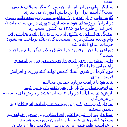
است
سیلیکن ولیِ تهران؛ این ایران نسل Z مگر متوقف شدنی
است؟ / آینده ایران را این دانش آموزان می سازند
گلایه اطهاری از عدم درک مفاهیم بنیادین توسعه دانش بنیان
در ایران/ پروژه‌های هوشمندسازی شهری در بن‌بست ماندند/
انحراف از طرح جامع ۱۳۸۶ به کشور آسیب زد
اینفوگرافیک؛ اعزام ۲۱ هزار زائر اربعین از آذربایجان‌شرقی
وام ودیعه مسکن برای آسیب‌دیدگان جنگ پرداخت می‌شود؛
جزئیات مبالغ اعلام شد
دوراهی ماندن و رفتن / چرا حقوق بالاتر دیگر مانع مهاجرت
نیست؟
طنین عشق در جغرافیای دل/حیات معنوی و برنامه‌های
راهپیمایی جاماندگان
موج گرما در شرق آسیا؛ کاهش تولید کشاورزی و افزایش
قیمت انرژی
نتانیاهو: با ترامپ درباره حماس مخالفم
عراقچی: سالی یک‌بار با اربعین نفس تازه می‌کنیم
بارش‌های سیل‌آسا در راه ۳ استان؛ هشدار بارش‌های تابستانه
در هرمزگان
سردار کرمی: در کمین تروریست‌ها و آماده پاسخ قاطع به
دشمن هستیم
استاندار تهران: توزیع اعتبارات استان پروژه‌محور خواهد بود
مسکو: کشورهای عضو ناتو حامیان تروریسم هستند
درخواست ظفرقندی برای بررسی سلامت دهان و دندان