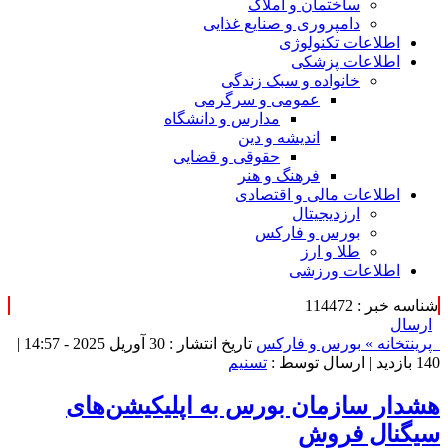
ساختمان و املاک
دامپروری و صنایع غذایی
اطلاعات تکنولوژی
اطلاعات پزشکی
خانواده و سبک زندگی
عمومی و سرگرمی
مدارس و دانشگاه
اندیشه و دین
حقوقی و قضایی
فرهنگ و هنر
اطلاعات مالی و اقتصادی
ارزدیجیتال
بورس و فارکس
طلا و ارز
اطلاعات ورزشی
شناسه خبر : 114472
ارسال
پرینت
خانه »
بورس و فارکس
تاریخ انتشار : 30 آوریل 2025 - 14:57 |
140 بازدید
| ارسال توسط :
تسنیم
هشدار سازمان بورس به اپلیکیشن‌های
سیگنال فروش