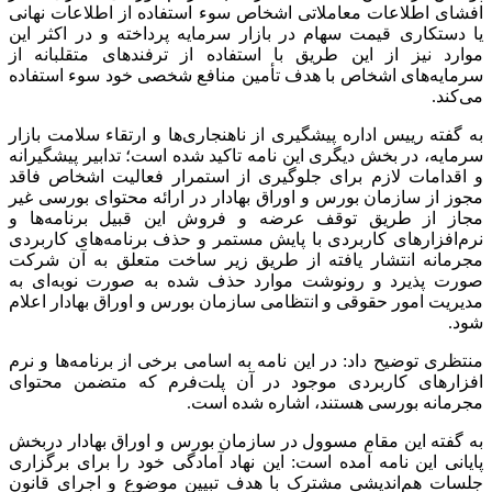
افشای اطلاعات معاملاتی اشخاص سوء استفاده از اطلاعات نهانی
یا دستکاری قیمت سهام در بازار سرمایه پرداخته و در اکثر این
موارد نیز از این طریق با استفاده از ترفندهای متقلبانه از
سرمایه‌های اشخاص با هدف تأمین منافع شخصی خود سوء استفاده
می‌کند.
به گفته رییس اداره پیشگیری از ناهنجاری‌ها و ارتقاء سلامت بازار
سرمایه، در بخش دیگری این نامه تاکید شده است؛ تدابیر پیشگیرانه
و اقدامات لازم برای جلوگیری از استمرار فعالیت اشخاص فاقد
مجوز از سازمان بورس و اوراق بهادار در ارائه محتوای بورسی غیر
مجاز از طریق توقف عرضه و فروش این قبیل برنامه‌ها و
نرم‌افزارهای کاربردی با پایش مستمر و حذف برنامه‌های کاربردی
مجرمانه انتشار یافته از طریق زیر ساخت متعلق به آن شرکت
صورت پذیرد و رونوشت موارد حذف شده به صورت نوبه‌ای به
مدیریت امور حقوقی و انتظامی سازمان بورس و اوراق بهادار اعلام
شود.
منتظری توضیح داد: در این نامه به اسامی برخی از برنامه‌ها و نرم
افزارهای کاربردی موجود در آن پلت‌فرم که متضمن محتوای
مجرمانه بورسی هستند، اشاره شده است.
به گفته این مقام مسوول در سازمان بورس و اوراق بهادار دربخش
پایانی این نامه آمده است: این نهاد آمادگی خود را برای برگزاری
جلسات هم‌اندیشی مشترک با هدف تبیین موضوع و اجرای قانون