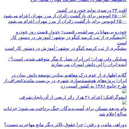
افت ۲۴ درصدی تولید خودرو در کشور
۶۵۰۰ اتوبوس برای بازگشت زائران از مرز مهران اعزام می‌شود
خودرو بی‌مهابا در سراشیبی قیمت+ جدول قیمت روز خودرو
پیشگیری از تب کریمه کنگو در بوشهر؛ آموزش در دستور کار است
سیلیکن ولیِ تهران؛ این ایران نسل Z مگر متوقف شدنی است؟ /
آینده ایران را این دانش آموزان می سازند
گلایه اطهاری از عدم درک مفاهیم بنیادین توسعه دانش بنیان در
ایران/ پروژه‌های هوشمندسازی شهری در بن‌بست ماندند/انحراف از
طرح جامع ۱۳۸۶ به کشور آسیب زد
اینفوگرافیک؛ اعزام ۲۱ هزار زائر اربعین از آذربایجان‌شرقی
وام ودیعه مسکن برای آسیب‌دیدگان جنگ پرداخت می‌شود؛ جزئیات
مبالغ اعلام شد
دوراهی ماندن و رفتن / چرا حقوق بالاتر دیگر مانع مهاجرت نیست؟