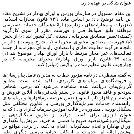
عنوان شاکی بر عهده دارد.
این مقام مسوول در سازمان بورس و اوراق بهادار در تشریح مفاد
این نامه توضیح داد: بر اساس ماده ۷۴۹ قانون مجازات اسلامی
(تعزیرات و مجازات‌های بازدارنده) ارائه‌دهندگان خدمات دسترسی
موظفند طبق ضوابط فنی و فهرست مقرر از سوی کارگروه
(کمیته) تعیین مصادیق مجرمانه دادستانی کل کشور (بند (۶) از بخش
(ه) فهرست مصادیق محتوای مجرمانه (به شرح پیوست) دائر بر
«انجام هرگونه فعالیت تجاری و اقتصادی رایانه ای مجرمانه از جمله
فعالیت‌های غیر مجاز مرتبط با بازار اوراق بهادار موضوع بند (۱)
ماده ۴۹ قانون بازار اوراق بهادار») محتوای مجرمانه که در
چهارچوب قانون تنظیم شده را پالایش (فیلتر) کنند.
به گفته منتظری، در نامه مزبور خطاب به مدیران‌عامل پیام‌رسان‌ها
و فروشگاه‌های برنامه‌های کاربردی، تاکید شده است: مطابق
گزارش‌های دریافت شده مشاهده می‌شود که برخی اشخاص
سودجو و فاقد مجوز قانونی در بستر پلت‌فرم‌های آنلاین فروش و
عرضه نرم افزار (اپ استور) ضمن عرضه نرم‌افزارها و برنامه‌های
ارائه‌دهنده خدمات سرمایه‌گذاری بورسی با عناوین مختلفی مثل
سیگنال بورسی مشاوره در قالب آموزش سرمایه‌گذاری و…) که به
عنوان ابزاری برای کسب درآمد از طریق سیگنال‌دهی و
سیگنال‌فروشی(توصیه صریح یا ضمنی به خرید، فروش یا نگهداری
اوراق بهادار) و انجام سبدگردانی اقدام می‌کند، در برخی مواقع در
پوشش ارائه این خدمات به ارتکاب جرایم بورسی دیگری نظیر