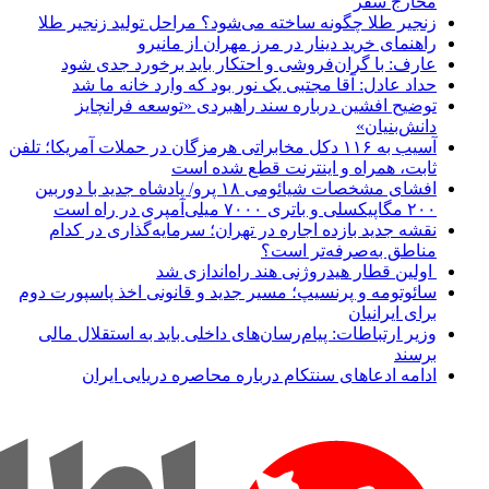
مخارج سفر
زنجیر طلا چگونه ساخته می‌شود؟ مراحل تولید زنجیر طلا
راهنمای خرید دینار در مرز مهران از مانیرو
عارف: با گران‌فروشی و احتکار باید برخورد جدی شود
حداد عادل: آقا مجتبی یک نور بود که وارد خانه ما شد
توضیح افشین درباره سند راهبردی «توسعه فرانچایز
دانش‌بنیان»
آسیب به ۱۱۶ دکل مخابراتی هرمزگان در حملات آمریکا؛ تلفن
ثابت، همراه و اینترنت ‌قطع شده است
افشای مشخصات شیائومی ۱۸ پرو/ پادشاه جدید با دوربین
۲۰۰ مگاپیکسلی و باتری ۷۰۰۰ میلی‌آمپری در راه است
نقشه جدید بازده اجاره در تهران؛ سرمایه‌گذاری در کدام
مناطق به‌صرفه‌تر است؟
اولین قطار هیدروژنی هند راه‌اندازی شد
سائوتومه و پرنسیپ؛ مسیر جدید و قانونی اخذ پاسپورت دوم
برای ایرانیان
وزیر ارتباطات: پیام‌رسان‌های داخلی باید به استقلال مالی
برسند
ادامه ادعاهای سنتکام درباره محاصره دریایی ایران