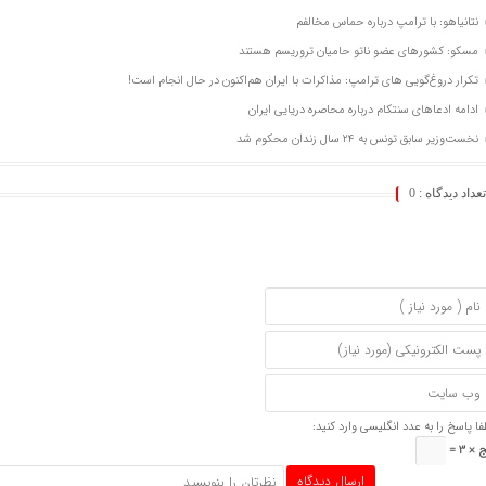
نتانیاهو: با ترامپ درباره حماس مخالفم
مسکو: کشورهای عضو ناتو حامیان تروریسم هستند
تکرار دروغ‌گویی های ترامپ: مذاکرات با ایران هم‌اکنون در حال انجام است!
ادامه ادعاهای سنتکام درباره محاصره دریایی ایران
نخست‌وزیر سابق تونس به ۲۴ سال زندان محکوم شد
تعداد دیدگاه :
0
فا پاسخ را به عدد انگلیسی وارد کنید:
 × 3 =