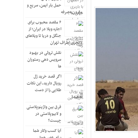
حمل بار ایمن، سریع و
مقرون‌به‌صرفه
۶ مقصد محبوب برای
اجاره ویلا در ایران؛ از
جنگل و دریا تا ویلاهای
لاکچری اطراف تهران
نقش ترولی در بهبود
سرویس دهی رستوران
ها
اگر قصد خرید ژل
رویال دارید، این نکات
طلایی را از دست
ندهید!
فرق بین واژینوپلاستی
و لابیوپلاستی در
چیست؟
آیا کسب وکار شما
برای عصر هوش