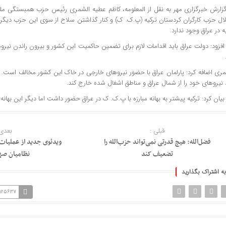
گزارش خبرگزاری مهر به نقل از
المعلومه
، کاظم
عطیه
الشمری
رئیس حزب همبستگی ملی
ال حزب کارگران کردستان ترکیه (
پ.ک
.
ک
) و کنار گذاشتن سلاح از سوی این حزب دیگر ب
ه در عراق وجود ندارد.
فزود: دولت عراق باید اقدامات لازم برای تضمین حاکمیت این کشور و بیرون راندن نیروه
مری
اضافه کرد: پارلمان عراق با حضور نیروهای
خارجی
در خاک این کشور مخالف است. تر
 نیروهای خود را از شمال عراق و مناطق اشغال شده خارج کند.
یان کرد: ترکیه
پیشتر
به بهانه مبارزه با
پ.ک
.
ک
در عراق حضور داشت اما دیگر این بهانه 
قبلی :
بعدی 
فضل‌الله: هیچ قدرتی نمی‌تواند حزب‌الله را
ویدئوی جدید از عملیات 
تضعیف کند
نظامیان ص
به اشتراک بگذارید
=125637