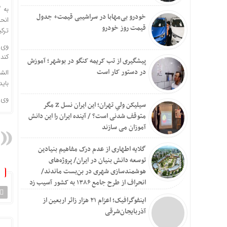
به 
خودرو بی‌مهابا در سراشیبی قیمت+ جدول
انحل
قیمت روز خودرو
ترکی
وی ا
کند.
پیشگیری از تب کریمه کنگو در بوشهر؛ آموزش
در دستور کار است
الش
باید
وی ب
سیلیکن ولیِ تهران؛ این ایران نسل Z مگر
متوقف شدنی است؟ / آینده ایران را این دانش
آموزان می سازند
گلایه اطهاری از عدم درک مفاهیم بنیادین
توسعه دانش بنیان در ایران/ پروژه‌های
هوشمندسازی شهری در بن‌بست ماندند/
انحراف از طرح جامع ۱۳۸۶ به کشور آسیب زد
اینفوگرافیک؛ اعزام ۲۱ هزار زائر اربعین از
آذربایجان‌شرقی