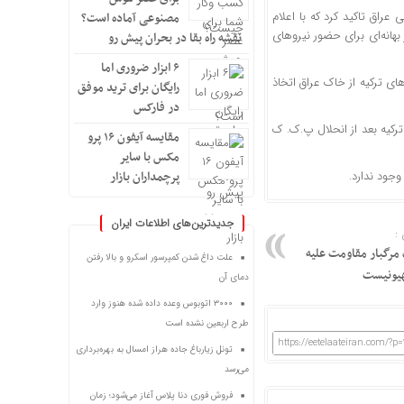
 عراق
تاکید کرد
که با اعلام
مصنوعی آماده است؟
هانه‌ای برای حضور نیروهای
نقشه راه بقا در بحران پیش رو
۶ ابزار ضروری اما
ای ترکیه از خاک عراق اتخاذ
رایگان برای ترید موفق
در فارکس
کیه بعد از انحلال
پ.ک
.
ک
مقایسه آیفون ۱۶ پرو
مکس با سایر
پرچمداران بازار
وجود ندارد.
جدیدترین‌های اطلاعات ایران
:
مرگبار مقاومت علیه
علت داغ شدن کمپرسور اسکرو و بالا رفتن
هیونیست
دمای آن
۳۰۰۰ اتوبوس وعده داده شده هنوز وارد
طرح اربعین نشده است
https://eetelaateiran.com/?p
تونل زیارباغ جاده هراز امسال به بهره‌برداری
می‌رسد
فروش فوری دنا پلاس آغاز می‌شود؛ زمان