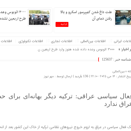
علت داغ شدن کمپرسور اسکرو و بالا
۳۰۰۰ اتوبوس وع
رفتن دمای آن
طرح اربعین نشده
ادامه ...
عات‌ ‎ایرانی
اطلاعات بین‌المللی
اطلاعات تجاری
اطلاعات تکنولوژی
اطلاعات 
 اخبار: »
۳۰۰۰ اتوبوس وعده داده شده هنوز وارد طرح اربعین نشده است
شناسه خبر : 125637
نه »
بین‌المللی
 انتشار : 14 می 2025 - 22:10 |
| ارسال توسط :
مهر نیوز
136 بازدید
عال سیاسی عراقی: ترکیه دیگر بهانه‌ای برای ح
راق ندارد
ک فعال سیاسی در عراق به لزوم خروج نیروهای نظامی ترکیه از خاک این کشور بعد از انح