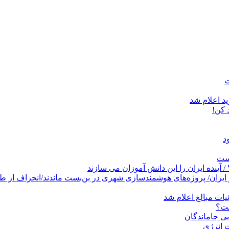
د اعلام شد
است
پروژه‌های هوشمندسازی شهری در بن‌بست ماندند/انحراف از طرح جامع ۱۳۸۶ به کشو
ات مبالغ اعلام شد
ست؟
ی جاماندگان
 انرژی