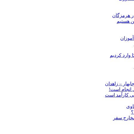
ن هستیم
موزان
ل انجام است!
نی کارآمد است
اوی
؟