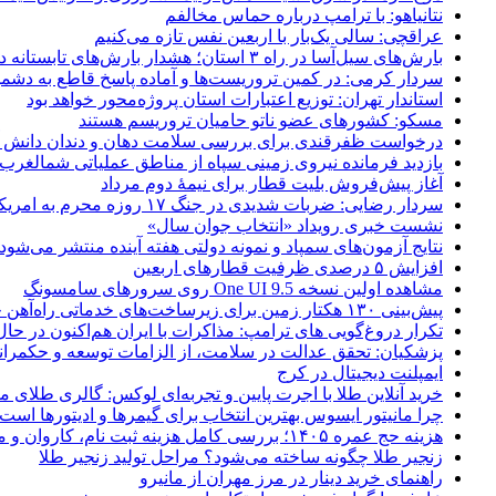
نتانیاهو: با ترامپ درباره حماس مخالفم
عراقچی: سالی یک‌بار با اربعین نفس تازه می‌کنیم
بارش‌های سیل‌آسا در راه ۳ استان؛ هشدار بارش‌های تابستانه در هرمزگان
سردار کرمی: در کمین تروریست‌ها و آماده پاسخ قاطع به دشم
استاندار تهران: توزیع اعتبارات استان پروژه‌محور خواهد بود
مسکو: کشورهای عضو ناتو حامیان تروریسم هستند
درخواست ظفرقندی برای بررسی سلامت دهان و دندان دانش آ
بازدید فرمانده نیروی زمینی سپاه از مناطق عملیاتی شمالغرب
آغاز پیش‌فروش بلیت قطار برای نیمۀ دوم مرداد
سردار رضایی: ضربات شدیدی در جنگ ۱۷ روزه محرم به امریکا وارد کردیم
نشست خبری رویداد «انتخاب جوان سال»
نتایج آزمون‌های سمپاد و نمونه دولتی هفته آینده منتشر می‌شود
افزایش ۵ درصدی ظرفیت قطارهای اربعین
مشاهده اولین نسخه One UI 9.5 روی سرورهای سامسونگ
پیش‌بینی ۱۳۰ هکتار زمین برای زیرساخت‌های خدماتی راه‌آهن چابهار – زاهدان
تکرار دروغ‌گویی های ترامپ: مذاکرات با ایران هم‌اکنون در حا
پزشکیان: تحقق عدالت در سلامت، از الزامات توسعه و حکمرا
ایمپلنت دیجیتال در کرج
خرید آنلاین طلا با اجرت پایین و تجربه‌ای لوکس: گالری طلای م
چرا مانیتور ایسوس بهترین انتخاب برای گیمرها و ادیتورها است
هزینه حج عمره ۱۴۰۵؛ بررسی کامل هزینه ثبت نام، کاروان و مخارج سفر
زنجیر طلا چگونه ساخته می‌شود؟ مراحل تولید زنجیر طلا
راهنمای خرید دینار در مرز مهران از مانیرو