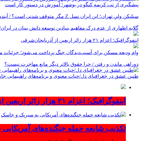
پیشگیری از تب کریمه کنگو در بوشهر؛ آموزش در دستور کار است
سیلیکن ولیِ تهران؛ این ایران نسل Z مگر متوقف شدنی است؟ / آینده ایران را این دانش آموزان می سازند
گلایه اطهاری از عدم درک مفاهیم بنیادین توسعه دانش بنیان در ایران/ پروژه‌
اینفوگرافیک؛ اعزام ۲۱ هزار زائر اربعین از آذربایجان‌شرقی
وام ودیعه مسکن برای آسیب‌دیدگان جنگ پرداخت می‌شود؛ جزئیات مب
دوراهی ماندن و رفتن / چرا حقوق بالاتر دیگر مانع مهاجرت نیست؟
طنین عشق در جغرافیای دل/حیات معنوی و برنامه‌های راهپیمایی جام
اینفوگرافیک؛ اعزام ۲۱ هزار زائر اربعین از آذربایجان‌شرقی
تکذیب شایعه حمله جنگنده‌های آمریکایی