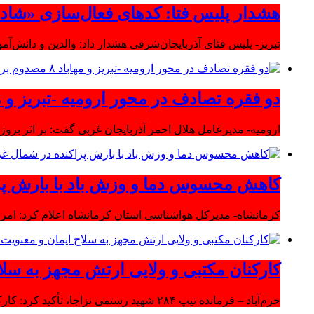
هشدار پلیس فتا: کدهای فعال‌سازی «شاد» ر
تبریز- پلیس فتای آذربایجان‌شرقی هشدار داد: والدین و دانش‌آ
دو فقره تصادف در محور ارومیه -تبریز و مهاباد ۸ مصدوم بر
ارومیه- مدیرعامل هلال احمر آذربایجان غربی گفت: بر اثر بروز دو سانحه 
کاهش محسوس دما و وزش باد با بارش پر
کرمانشاه- مدیرکل هواشناسی استان کرمانشاه اعلام کرد: امرو
کارکنان مکتبی و ولایی ارتش مجهز به سلا
خرم‌آباد – فرمانده تیپ ۲۸۴ شهید رستمی نزاجا، تأکید کرد: کارکنان مکتبی و ولایی ارتش مجهز به سلاح ایمان و معنویت هستند.