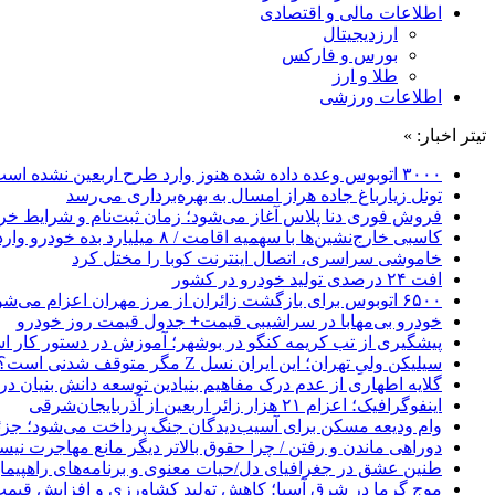
اطلاعات مالی و اقتصادی
ارزدیجیتال
بورس و فارکس
طلا و ارز
اطلاعات ورزشی
تیتر اخبار: »
۳۰۰۰ اتوبوس وعده داده شده هنوز وارد طرح اربعین نشده است
تونل زیارباغ جاده هراز امسال به بهره‌برداری می‌رسد
فروش فوری دنا پلاس آغاز می‌شود؛ زمان ثبت‌نام و شرایط خری
کاسبی خارج‌نشین‌ها با سهمیه اقامت / ۸ میلیارد بده خودرو وارد کن!
خاموشی سراسری، اتصال اینترنت کوبا را مختل کرد
افت ۲۴ درصدی تولید خودرو در کشور
۶۵۰۰ اتوبوس برای بازگشت زائران از مرز مهران اعزام می‌شود
خودرو بی‌مهابا در سراشیبی قیمت+ جدول قیمت روز خودرو
پیشگیری از تب کریمه کنگو در بوشهر؛ آموزش در دستور کار 
سیلیکن ولیِ تهران؛ این ایران نسل Z مگر متوقف شدنی است؟ / آینده ایران را این دانش آموزان می سازند
گلایه اطهاری از عدم درک مفاهیم بنیادین توسعه دانش بنیان در ایران/ 
اینفوگرافیک؛ اعزام ۲۱ هزار زائر اربعین از آذربایجان‌شرقی
وام ودیعه مسکن برای آسیب‌دیدگان جنگ پرداخت می‌شود؛ جزئی
دوراهی ماندن و رفتن / چرا حقوق بالاتر دیگر مانع مهاجرت نی
طنین عشق در جغرافیای دل/حیات معنوی و برنامه‌های راهپیمای
موج گرما در شرق آسیا؛ کاهش تولید کشاورزی و افزایش قیمت