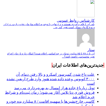
کارشناس روابط عمومی
بله، این ارقام برآوردی هستند و نرخ نهایی با توجه به اعلام سازمان حج و زیارت، نرخ ارز
و نوع کاروان ممکن است تغییر کند. به...
ستار
این بازه ۷۸ تا ۸۵ میلیون تومان بر چه اساسی اعلام شده؟ امکان داره تا زمان اعزام
تغییر محسوسی داشته باشه؟...
جدیدترین‌های اطلاعات ایران
علت داغ شدن کمپرسور اسکرو و بالا رفتن دمای آن
۳۰۰۰ اتوبوس وعده داده شده هنوز وارد طرح اربعین نشده
است
تونل زیارباغ جاده هراز امسال به بهره‌برداری می‌رسد
فروش فوری دنا پلاس آغاز می‌شود؛ زمان ثبت‌نام و شرایط
خرید اعلام شد
کاسبی خارج‌نشین‌ها با سهمیه اقامت / ۸ میلیارد بده خودرو
وارد کن!