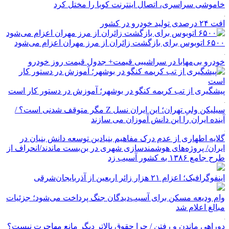
خاموشی سراسری، اتصال اینترنت کوبا را مختل کرد
افت ۲۴ درصدی تولید خودرو در کشور
۶۵۰۰ اتوبوس برای بازگشت زائران از مرز مهران اعزام می‌شود
خودرو بی‌مهابا در سراشیبی قیمت+ جدول قیمت روز خودرو
پیشگیری از تب کریمه کنگو در بوشهر؛ آموزش در دستور کار است
سیلیکن ولیِ تهران؛ این ایران نسل Z مگر متوقف شدنی است؟ /
آینده ایران را این دانش آموزان می سازند
گلایه اطهاری از عدم درک مفاهیم بنیادین توسعه دانش بنیان در
ایران/ پروژه‌های هوشمندسازی شهری در بن‌بست ماندند/انحراف از
طرح جامع ۱۳۸۶ به کشور آسیب زد
اینفوگرافیک؛ اعزام ۲۱ هزار زائر اربعین از آذربایجان‌شرقی
وام ودیعه مسکن برای آسیب‌دیدگان جنگ پرداخت می‌شود؛ جزئیات
مبالغ اعلام شد
دوراهی ماندن و رفتن / چرا حقوق بالاتر دیگر مانع مهاجرت نیست؟