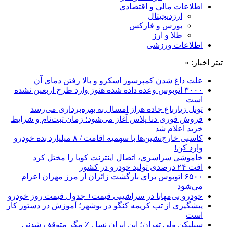
اطلاعات مالی و اقتصادی
ارزدیجیتال
بورس و فارکس
طلا و ارز
اطلاعات ورزشی
تیتر اخبار: »
علت داغ شدن کمپرسور اسکرو و بالا رفتن دمای آن
۳۰۰۰ اتوبوس وعده داده شده هنوز وارد طرح اربعین نشده
است
تونل زیارباغ جاده هراز امسال به بهره‌برداری می‌رسد
فروش فوری دنا پلاس آغاز می‌شود؛ زمان ثبت‌نام و شرایط
خرید اعلام شد
کاسبی خارج‌نشین‌ها با سهمیه اقامت / ۸ میلیارد بده خودرو
وارد کن!
خاموشی سراسری، اتصال اینترنت کوبا را مختل کرد
افت ۲۴ درصدی تولید خودرو در کشور
۶۵۰۰ اتوبوس برای بازگشت زائران از مرز مهران اعزام
می‌شود
خودرو بی‌مهابا در سراشیبی قیمت+ جدول قیمت روز خودرو
پیشگیری از تب کریمه کنگو در بوشهر؛ آموزش در دستور کار
است
سیلیکن ولیِ تهران؛ این ایران نسل Z مگر متوقف شدنی