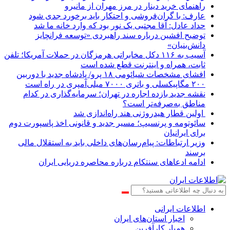
راهنمای خرید دینار در مرز مهران از مانیرو
عارف: با گران‌فروشی و احتکار باید برخورد جدی شود
حداد عادل: آقا مجتبی یک نور بود که وارد خانه ما شد
توضیح افشین درباره سند راهبردی «توسعه فرانچایز
دانش‌بنیان»
آسیب به ۱۱۶ دکل مخابراتی هرمزگان در حملات آمریکا؛ تلفن
ثابت، همراه و اینترنت ‌قطع شده است
افشای مشخصات شیائومی ۱۸ پرو/ پادشاه جدید با دوربین
۲۰۰ مگاپیکسلی و باتری ۷۰۰۰ میلی‌آمپری در راه است
نقشه جدید بازده اجاره در تهران؛ سرمایه‌گذاری در کدام
مناطق به‌صرفه‌تر است؟
اولین قطار هیدروژنی هند راه‌اندازی شد
سائوتومه و پرنسیپ؛ مسیر جدید و قانونی اخذ پاسپورت دوم
برای ایرانیان
وزیر ارتباطات: پیام‌رسان‌های داخلی باید به استقلال مالی
برسند
ادامه ادعاهای سنتکام درباره محاصره دریایی ایران
اطلاعات‌ ‎ایرانی
اخبار استان‌های ایران
همیار کارآفرین