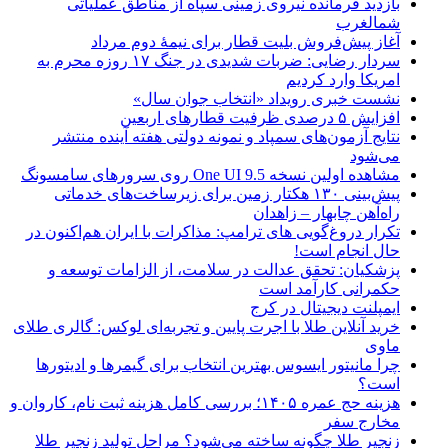
بازدید فرمانده نیروی زمینی سپاه از مناطق عملیاتی
شمالغرب
آغاز پیش‌فروش بلیت قطار برای نیمۀ دوم مرداد
سردار رضایی: ضربات شدیدی در جنگ ۱۷ روزه محرم به
امریکا وارد کردیم
نشست خبری رویداد «انتخاب جوان سال»
افزایش ۵ درصدی ظرفیت قطارهای اربعین
نتایج آزمون‌های سمپاد و نمونه دولتی هفته آینده منتشر
می‌شود
مشاهده اولین نسخه One UI 9.5 روی سرورهای سامسونگ
پیش‌بینی ۱۳۰ هکتار زمین برای زیرساخت‌های خدماتی
راه‌آهن چابهار – زاهدان
تکرار دروغ‌گویی های ترامپ: مذاکرات با ایران هم‌اکنون در
حال انجام است!
پزشکیان: تحقق عدالت در سلامت، از الزامات توسعه و
حکمرانی کارآمد است
ایمپلنت دیجیتال در کرج
خرید آنلاین طلا با اجرت پایین و تجربه‌ای لوکس: گالری طلای
ماوی
چرا مانیتور ایسوس بهترین انتخاب برای گیمرها و ادیتورها
است؟
هزینه حج عمره ۱۴۰۵؛ بررسی کامل هزینه ثبت نام، کاروان و
مخارج سفر
زنجیر طلا چگونه ساخته می‌شود؟ مراحل تولید زنجیر طلا