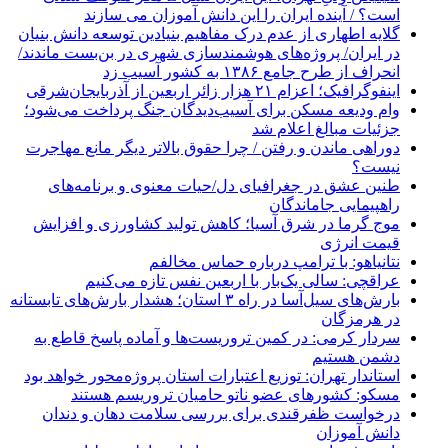
است؟ / آینده ایران را این دانش آموزان می سازند
گلایه اطهاری از عدم درک مفاهیم بنیادین توسعه دانش بنیان
در ایران/ پروژه‌های هوشمندسازی شهری در بن‌بست ماندند/
انحراف از طرح جامع ۱۳۸۶ به کشور آسیب زد
اینفوگرافیک؛ اعزام ۲۱ هزار زائر اربعین از آذربایجان‌شرقی
وام ودیعه مسکن برای آسیب‌دیدگان جنگ پرداخت می‌شود؛
جزئیات مبالغ اعلام شد
دوراهی ماندن و رفتن / چرا حقوق بالاتر دیگر مانع مهاجرت
نیست؟
طنین عشق در جغرافیای دل/حیات معنوی و برنامه‌های
راهپیمایی جاماندگان
موج گرما در شرق آسیا؛ کاهش تولید کشاورزی و افزایش
قیمت انرژی
نتانیاهو: با ترامپ درباره حماس مخالفم
عراقچی: سالی یک‌بار با اربعین نفس تازه می‌کنیم
بارش‌های سیل‌آسا در راه ۳ استان؛ هشدار بارش‌های تابستانه
در هرمزگان
سردار کرمی: در کمین تروریست‌ها و آماده پاسخ قاطع به
دشمن هستیم
استاندار تهران: توزیع اعتبارات استان پروژه‌محور خواهد بود
مسکو: کشورهای عضو ناتو حامیان تروریسم هستند
درخواست ظفرقندی برای بررسی سلامت دهان و دندان
دانش آموزان