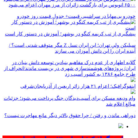
۶۵۰۰ اتوبوس برای بازگشت زائران از مرز مهران اعزام می‌شود
خودرو بی‌مهابا در سراشیبی قیمت+ جدول قیمت روز خودرو
پیشگیری از تب کریمه کنگو در بوشهر؛ آموزش در دستور کار است
سیلیکن ولیِ تهران؛ این ایران نسل Z مگر متوقف شدنی است؟ /
آینده ایران را این دانش آموزان می سازند
گلایه اطهاری از عدم درک مفاهیم بنیادین توسعه دانش بنیان در
ایران/ پروژه‌های هوشمندسازی شهری در بن‌بست ماندند/انحراف از
طرح جامع ۱۳۸۶ به کشور آسیب زد
اینفوگرافیک؛ اعزام ۲۱ هزار زائر اربعین از آذربایجان‌شرقی
وام ودیعه مسکن برای آسیب‌دیدگان جنگ پرداخت می‌شود؛ جزئیات
مبالغ اعلام شد
دوراهی ماندن و رفتن / چرا حقوق بالاتر دیگر مانع مهاجرت نیست؟