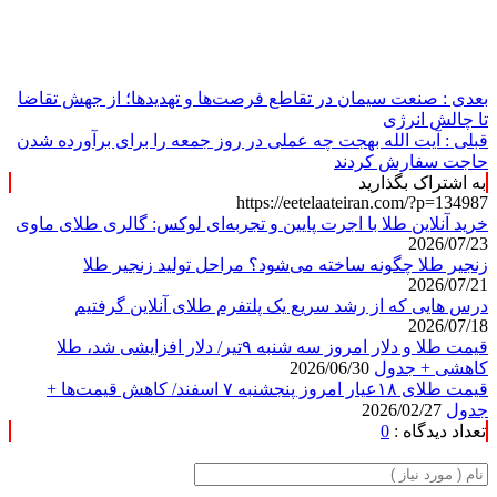
بعدی :
صنعت سیمان در تقاطع فرصت‌ها و تهدیدها؛ از جهش تقاضا
تا چالش انرژی
قبلی :
آیت الله بهجت چه عملی در روز جمعه را برای برآورده شدن
حاجت سفارش کردند
به اشتراک بگذارید
https://eetelaateiran.com/?p=134987
خرید آنلاین طلا با اجرت پایین و تجربه‌ای لوکس: گالری طلای ماوی
2026/07/23
زنجیر طلا چگونه ساخته می‌شود؟ مراحل تولید زنجیر طلا
2026/07/21
درس هایی که از رشد سریع یک پلتفرم طلای آنلاین گرفتیم
2026/07/18
قیمت طلا و دلار امروز سه شنبه ۹تیر/ دلار افزایشی شد، طلا
کاهشی + جدول
2026/06/30
قیمت طلای ۱۸عیار امروز پنجشنبه ۷ اسفند/ کاهش قیمت‌ها +
جدول
2026/02/27
تعداد دیدگاه :
0